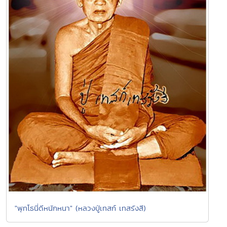
"พุทโธนี่ดีหนักหนา" (หลวงปู่เทสก์ เทสรังสี)