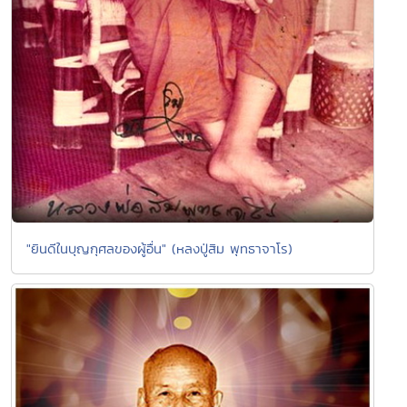
"ยินดีในบุญกุศลของผู้อื่น" (หลงปู่สิม พุทธาจาโร)