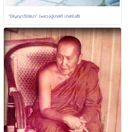
"ปัญญาวิปัสนา" (หลวงปู่เทสก์ เทสรังสี)