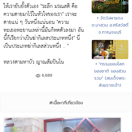
ให้เรายับยั้งตัวเอง
"ระลึก มรณสติ คือ
ความตายมาไว้ในหัวใจของเรา"
เราจะ
• วัดวังผาแดง
ตายแน่ ๆ วันหนึ่งแน่นอน
"ความ
ต.นาสวน อ.ศรีสวัสดิ์
ทะเยอทะยานเหล่านี้มันก็หดตัวลงมา อัน
จ.กาญจนบุรี
นี้ก็เรียกว่าเป็นฆ่ากิเลสประเภทหนึ่ง"
นี่
เป็นประเภทฆ่ากิเลสส่วนหนึ่ง .. "
หลวงตามหาบัว ญาณสัมปันโน
• "กรรมของโลก
ของชาติ ของส่วน
6,689
รวม" (สมเด็จพระ
สังฆราชเจ้า)
#เนื้อหาที่เกี่ยวข้อง