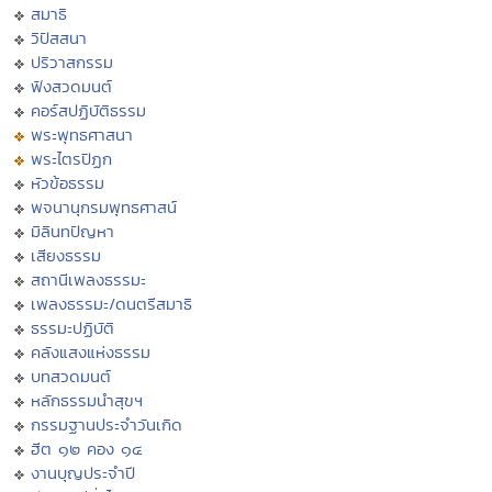
สมาธิ
วิปัสสนา
ปริวาสกรรม
ฟังสวดมนต์
คอร์สปฏิบัติธรรม
พระพุทธศาสนา
พระไตรปิฏก
หัวข้อธรรม
พจนานุกรมพุทธศาสน์
มิลินทปัญหา
เสียงธรรม
สถานีเพลงธรรมะ
เพลงธรรมะ/ดนตรีสมาธิ
ธรรมะปฏิบัติ
คลังแสงแห่งธรรม
บทสวดมนต์
หลักธรรมนำสุขฯ
กรรมฐานประจำวันเกิด
ฮีต ๑๒ คอง ๑๔
งานบุญประจำปี