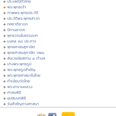
ประเพณีทั่วไทย
พระพุทธเจ้า
ภาพพระพุทธประวัติ
ประวัติพระพุทธสาวก
ทศชาติชาดก
นิทานชาดก
พุทธวจนในธรรมบท
มงคล ๓๘ ประการ
พุทธศาสนสุภาษิต
พุทธศาสนสุภาษิต ๖๒๑
สังเวชนียสถาน ๔ ตำบล
ปางพระพุทธรูป
พระพุทธรูปสำคัญ
พระพุทธศาสนาในไทย
ทำเนียบวัดไทย
พระอารามหลวง
ศาสนพิธี
อุปสมบทพิธี
วันสำคัญทางศาสนา