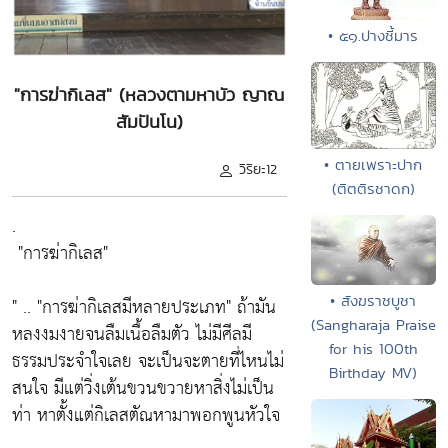
• ๕๑.ปางชี้มาร
"การฆ่ากิเลส" (หลวงตามหาบัว ญาณ
สัมปันโน)
• ตายเพราะปาก
วิริยะ12
(ติตติรชาดก)
.
"การฆ่ากิเลส"
• สังฆราชบูชา
" ..
"การฆ่ากิเลสมีหลายประเภท"
ถ้ามัน
(Sangharaja Praise
หลงงมงายจนลืมเนื้อลืมตัว ไม่มีศีลมี
for his 100th
ธรรมประจำใจเลย จะเป็นจะตายที่ไหนไม่
Birthday MV)
สนใจ มีแต่วิ่งเต้นขวนขวายหาสิ่งไม่เป็น
ท่า หาตั้งแต่กิเลสตัณหามาพอกพูนหัวใจ