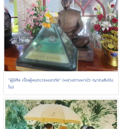
"ผู้มีศีล เป็นผู้หมดเวรหมดภัย" (หลวงตามหาบัว ญาณสัมปัน
โน)