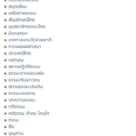
สมุดเยี่ยม
เครือข่ายธรรมะ
สัญลักษณ์ไทย
มุมสมาชิกธรรมะไทย
Donation
เทศกาลงานวัดช่วยชาติ
การเผยแผ่ศาสนา
ประเพณีไทย
บอกบุญ
สถานปฏิบัติธรรม
ธรรมะจากหลวงพ่อ
ธรรมะกับเยาวชน
นิทานธรรมะบันเทิง
ธรรมะบรรยาย
บทความธรรมะ
กวีธรรมะ
คติธรรม คำคม โดนใจ
กรรม
ศีล
บุญทาน