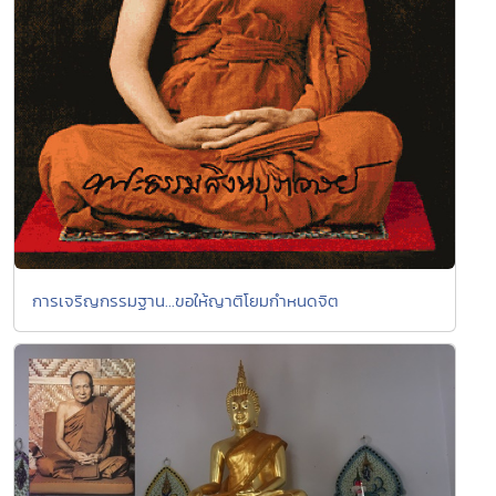
การเจริญกรรมฐาน...ขอให้ญาติโยมกำหนดจิต