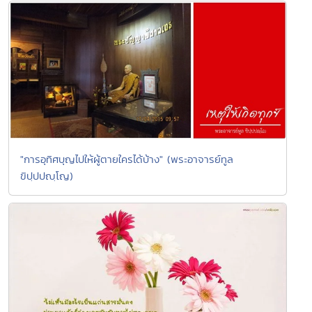
"การอุทิศบุญไปให้ผู้ตายใครได้บ้าง" (พระอาจารย์ทูล
ขิปฺปปญฺโญ)