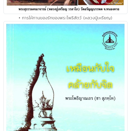
• การให้ทานของรักของพระโพธิสัตว์ (หลวงปู่เหรียญ)