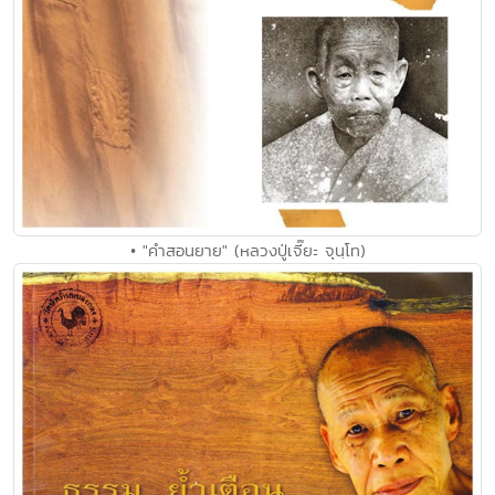
• "คำสอนยาย" (หลวงปู่เจี๊ยะ จุนฺโท)