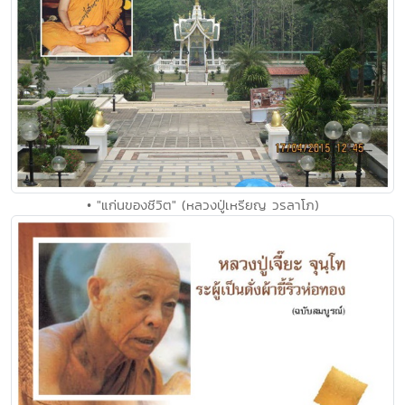
• "แก่นของชีวิต" (หลวงปู่เหรียญ วรลาโภ)