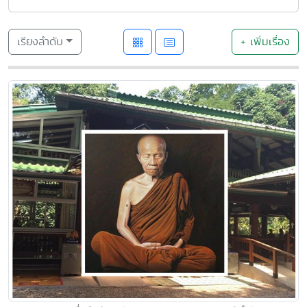
เรียงลำดับ
+ เพิ่มเรื่อง