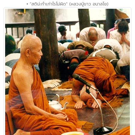
• "สติน่ะทำเท่าไรไม่ผิด" (หลวงปู่ขาว อนาลโย)