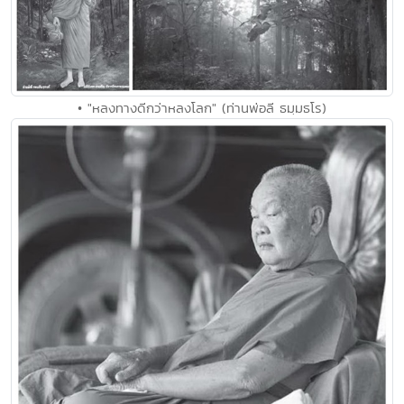
• "หลงทางดีกว่าหลงโลก" (ท่านพ่อลี ธมฺมธโร)