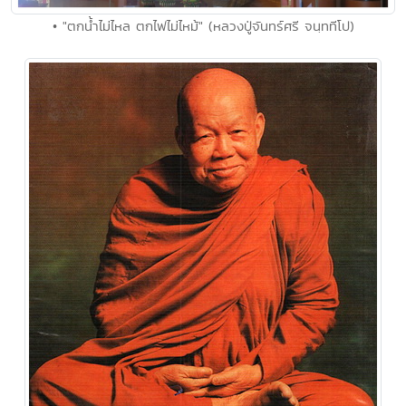
• "ตกน้ำไม่ไหล ตกไฟไม่ไหม้" (หลวงปู่จันทร์ศรี จนฺททีโป)