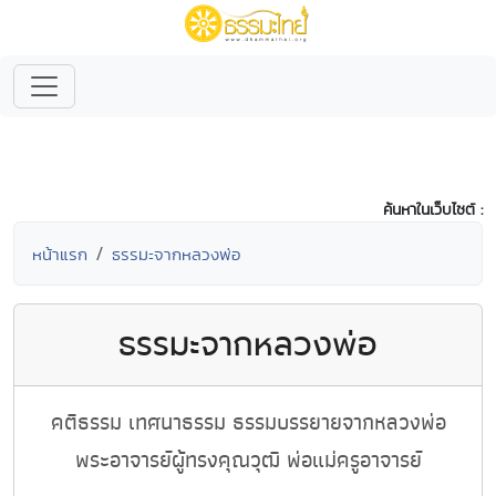
ค้นหาในเว็บไซต์ :
หน้าแรก
ธรรมะจากหลวงพ่อ
ธรรมะจากหลวงพ่อ
คติธรรม เทศนาธรรม ธรรมบรรยายจากหลวงพ่อ
พระอาจารย์ผู้ทรงคุณวุฒิ พ่อแม่ครูอาจารย์