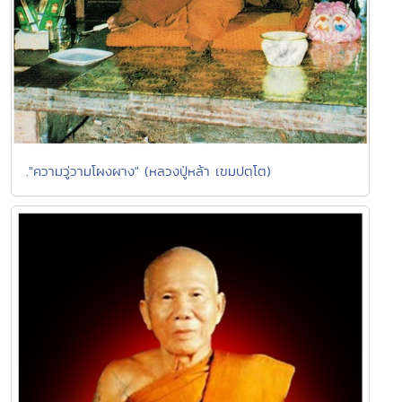
."ความวู่วามโผงผาง" (หลวงปู่หล้า เขมปตฺโต)