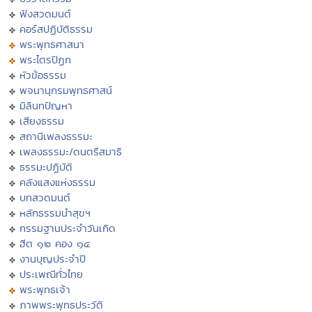
ฟังสวดมนต์
คอร์สปฏิบัติธรรม
พระพุทธศาสนา
พระไตรปิฏก
หัวข้อธรรม
พจนานุกรมพุทธศาสน์
มิลินทปัญหา
เสียงธรรม
สถานีเพลงธรรมะ
เพลงธรรมะ/ดนตรีสมาธิ
ธรรมะปฏิบัติ
คลังแสงแห่งธรรม
บทสวดมนต์
หลักธรรมนำสุขฯ
กรรมฐานประจำวันเกิด
ฮีต ๑๒ คอง ๑๔
งานบุญประจำปี
ประเพณีทั่วไทย
พระพุทธเจ้า
ภาพพระพุทธประวัติ