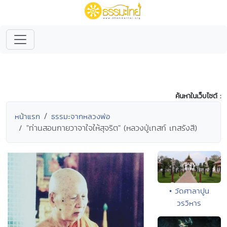
ค้นหาในเว็บไซต์ :
หน้าแรก
ธรรมะจากหลวงพ่อ
"ท่านสอนกายวาจาใจให้สุจริต" (หลวงปู่เทสก์ เทสรังสี)
• วัดศาลาปูน
วรวิหาร