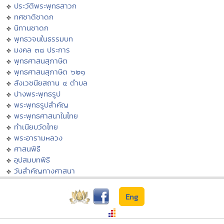
ประวัติพระพุทธสาวก
ทศชาติชาดก
นิทานชาดก
พุทธวจนในธรรมบท
มงคล ๓๘ ประการ
พุทธศาสนสุภาษิต
พุทธศาสนสุภาษิต ๖๒๑
สังเวชนียสถาน ๔ ตำบล
ปางพระพุทธรูป
พระพุทธรูปสำคัญ
พระพุทธศาสนาในไทย
ทำเนียบวัดไทย
พระอารามหลวง
ศาสนพิธี
อุปสมบทพิธี
วันสำคัญทางศาสนา
Eng