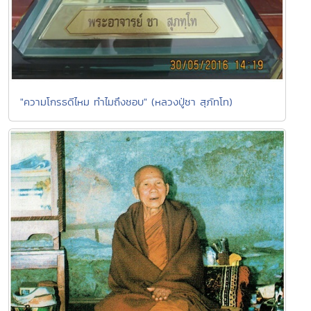
"ความโกรธดีไหม ทำไมถึงชอบ" (หลวงปู่ชา สุภัทโท)