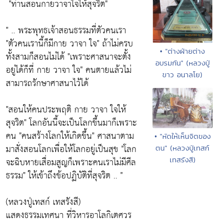
"ท่านสอนกายวาจาใจให้สุจริต"
" .. พระพุทธเจ้าสอนธรรมที่ตัวคนเรา
"ตัวคนเรานี้ก็มีกาย วาจา ใจ"
ถ้าไม่ครบ
• "ต่างฝ่ายต่าง
ทั้งสามก็สอนไม่ได้
"เพราะศาสนาจะตั้ง
อบรมกัน" (หลวงปู่
อยู่ได้ก็ที่ กาย วาจา ใจ"
คนตายแล้วไม่
ขาว อนาลโย)
สามารถรักษาศาสนาไว้ได้
"สอนให้คนประพฤติ กาย วาจา ใจให้
สุจริต"
โลกอันนี้จะเป็นโลกขึ้นมาก็เพราะ
คน
"คนสร้างโลกให้เกิดขึ้น"
ศาสนาตาม
• "หัดให้เห็นจิตของ
มาสั่งสอนโลกเพื่อให้โลกอยู่เป็นสุข
"โลก
ตน" (หลวงปู่เทสก์
เทสรังสี)
จะฉิบหายเสื่อมสูญก็เพราะคนเราไม่มีศีล
ธรรม"
ให้เข้าถึงข้อปฏิบัติที่สุจริต .. "
(หลวงปู่เทสก์ เทสรังสี)
แสดงธรรมเทศนา ที่วิหารอาโลกิเตศวร