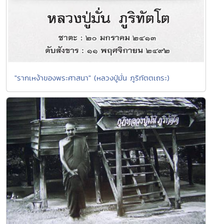
"รากเหง้าของพระศาสนา" (หลวงปู่มั่น ภูริทัตตเถระ)