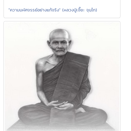
"ความมหัศจรรย์อย่างแท้จริง" (หลวงปู่เจี๊ยะ จุนฺโท)