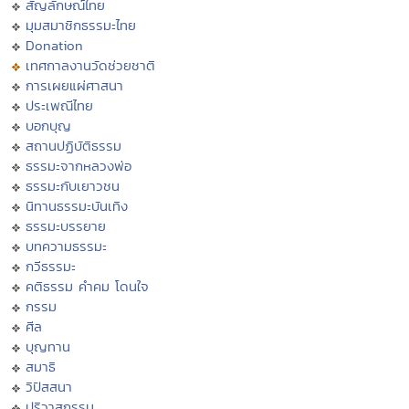
สัญลักษณ์ไทย
มุมสมาชิกธรรมะไทย
Donation
เทศกาลงานวัดช่วยชาติ
การเผยแผ่ศาสนา
ประเพณีไทย
บอกบุญ
สถานปฏิบัติธรรม
ธรรมะจากหลวงพ่อ
ธรรมะกับเยาวชน
นิทานธรรมะบันเทิง
ธรรมะบรรยาย
บทความธรรมะ
กวีธรรมะ
คติธรรม คำคม โดนใจ
กรรม
ศีล
บุญทาน
สมาธิ
วิปัสสนา
ปริวาสกรรม