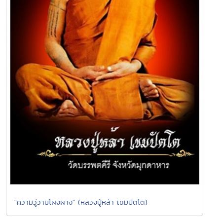
"ความวู่วามโผงผาง" (หลวงปู่หล้า เขมปัตโต)