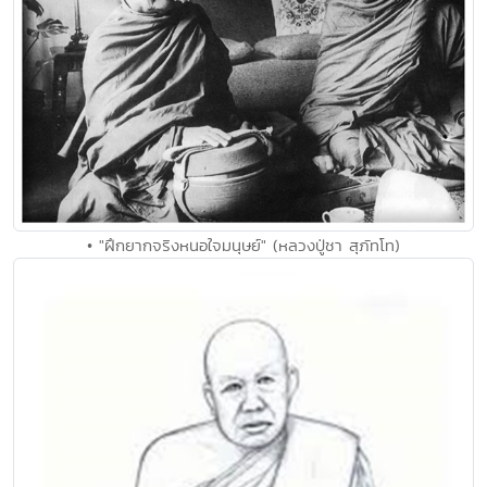
• "ฝึกยากจริงหนอใจมนุษย์" (หลวงปู่ชา สุภัทโท)