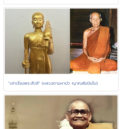
"เล่าเรื่องพระสีวลี" (หลวงตามหาบัว ญาณสัมปันโน)