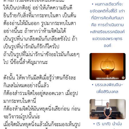
ต่างสำรวมจิตใจของตนให้ดีนี้นะ
• หนทางเดียวที่จะ
ให้เป็นปกติอยู่ อย่าให้เกิดความยินดี
ขจัดอคติทั้งสี่ได้ เท่า
ยินร้ายกับสิ่งที่มากระทบในตา เป็นต้น
ที่มีการคิดค้นกันมา
ต้องอ่านให้มันออก รูปมากระทบในตา
คือ การดำเนินตาม
อย่างนี้นะ ถ้าหากว่าห้ามจิตไม่ได้
หลักอริยมรรคมีองค์
เป็นรูปที่น่าเกลียดมันก็เกลียดชังไป ถ้า
แปดของพระพุทธ
เป็นรูปที่น่ารักมันก็รักก็ใคร่ไป
องค์
ถ้าเป็นรูปที่ไม่น่ารักน่าชังอะไรมันก็เฉยๆ
ไป นี่ข้อนี้สำคัญมากนะ
ดังนั้น ให้พากันมีสติเมื่อรู้ว่าตนก็ยังละ
กิเลสไม่หมดอย่างนี้แล้ว
• บรรเลงพิณจีน-
เพื่อสิริมงคล
ก็ต้องสำรวมจิตใจอยู่ตลอดเวลา เมื่อรูป
มากระทบในตานี่
ก็ต้องห้ามจิตให้มันหยุดนิ่งเสียก่อน ก่อน
จะวิจารณ์รูปนั้นน่ะ
เมื่อจิตมันหยุดนิ่งแล้วมันก็จะมองเห็นรูป
• (5 นาที) นำนั่ง