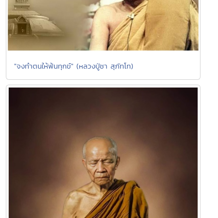
"จงทำตนให้พ้นทุกข์" (หลวงปู่ชา สุภัทโท)