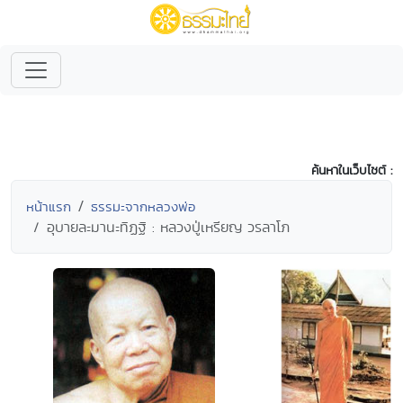
ค้นหาในเว็บไซต์ :
หน้าแรก
ธรรมะจากหลวงพ่อ
อุบายละมานะทิฏฐิ : หลวงปู่เหรียญ วรลาโภ