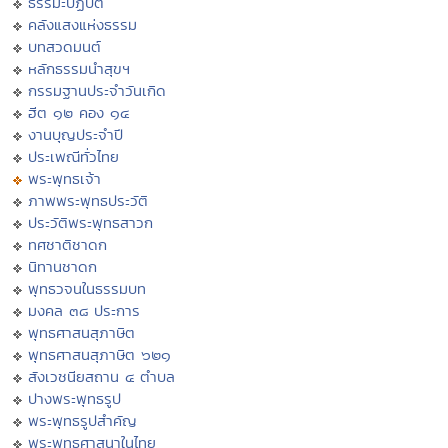
ธรรมะปฏิบัติ
คลังแสงแห่งธรรม
บทสวดมนต์
หลักธรรมนำสุขฯ
กรรมฐานประจำวันเกิด
ฮีต ๑๒ คอง ๑๔
งานบุญประจำปี
ประเพณีทั่วไทย
พระพุทธเจ้า
ภาพพระพุทธประวัติ
ประวัติพระพุทธสาวก
ทศชาติชาดก
นิทานชาดก
พุทธวจนในธรรมบท
มงคล ๓๘ ประการ
พุทธศาสนสุภาษิต
พุทธศาสนสุภาษิต ๖๒๑
สังเวชนียสถาน ๔ ตำบล
ปางพระพุทธรูป
พระพุทธรูปสำคัญ
พระพุทธศาสนาในไทย