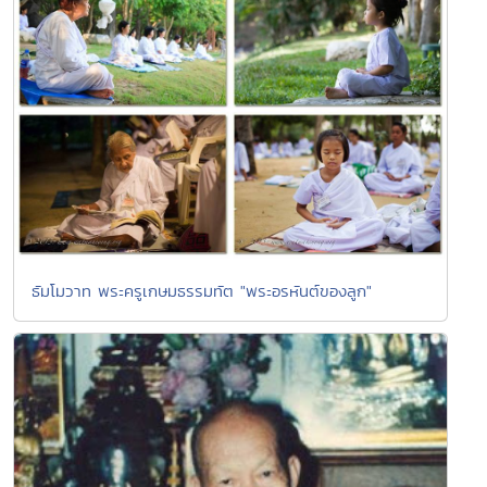
ธัมโมวาท พระครูเกษมธรรมทัต "พระอรหันต์ของลูก"