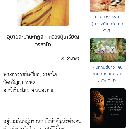
• "พยาธิธรรม"
(หลวงปู่เทสก์ เทส
รังสี)
อุบายละมานะทิฏฐิ : หลวงปู่เหรียญ
วรลาโภ
จำปาพร
• นิทานสีขาว...คน
พระอาจารย์เหรียญ วรลาโภ
ขายสุนัข และ ลูก
สุนัข 7 ตัว
วัดอรัญญบรรพต
อ.ศรีเชียงใหม่ จ.หนองคาย
...
อยู่ร่วมกันหมู่มากนะ ข้อสำคัญน่ะต่างคน