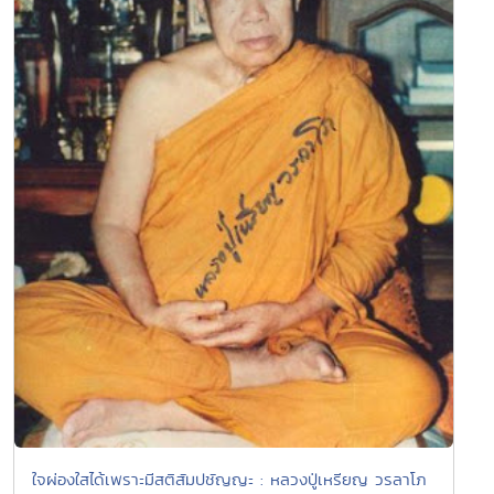
ใจผ่องใสได้เพราะมีสติสัมปชัญญะ : หลวงปู่เหรียญ วรลาโภ