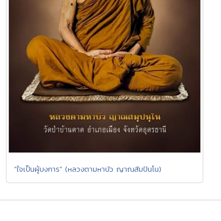
"ใจเป็นผู้บงการ" (หลวงตามหาบัว ญาณสัมปันโน)