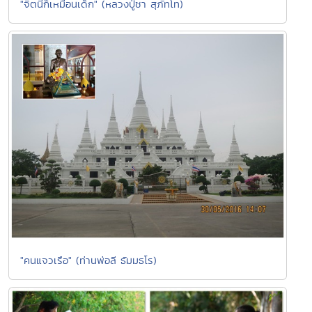
"จิตนี้ก็เหมือนเด็ก" (หลวงปู่ชา สุภัทโท)
"คนแจวเรือ" (ท่านพ่อลี ธัมมธโร)