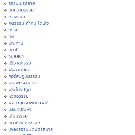
ธรรมะบรรยาย
บทความธรรมะ
กวีธรรมะ
คติธรรม คำคม โดนใจ
กรรม
ศีล
บุญทาน
สมาธิ
วิปัสสนา
ปริวาสกรรม
ฟังสวดมนต์
คอร์สปฏิบัติธรรม
พระพุทธศาสนา
พระไตรปิฏก
หัวข้อธรรม
พจนานุกรมพุทธศาสน์
มิลินทปัญหา
เสียงธรรม
สถานีเพลงธรรมะ
เพลงธรรมะ/ดนตรีสมาธิ