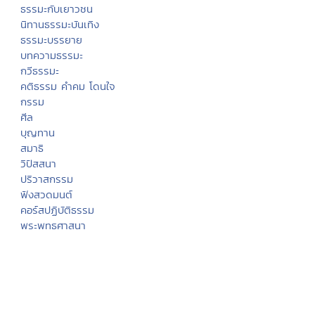
ธรรมะกับเยาวชน
นิทานธรรมะบันเทิง
ธรรมะบรรยาย
บทความธรรมะ
กวีธรรมะ
คติธรรม คำคม โดนใจ
กรรม
ศีล
บุญทาน
สมาธิ
วิปัสสนา
ปริวาสกรรม
ฟังสวดมนต์
คอร์สปฏิบัติธรรม
พระพุทธศาสนา
พระไตรปิฏก
หัวข้อธรรม
พจนานุกรมพุทธศาสน์
มิลินทปัญหา
เสียงธรรม