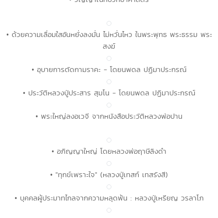
• ด้วยความเลื่อมใสอันหยั่งลงมั่น ไม่หวั่นไหว ในพระพุทธ พระธรรม พระ
สงฆ์
• อุบายการตัดกามราคะ - โดยนพดล ปฏิมาประกรณ์
• ประวัติหลวงปู่ประสาร สุมโน - โดยนพดล ปฏิมาประกรณ์
• พระใหญ่ลงอเวจี จากหนังสือประวัติหลวงพ่อปาน
• อภิญญาใหญ่ โดยหลวงพ่อฤาษีลิงดำ
• "ทุกข์เพราะใจ" (หลวงปู่เทสก์ เทสรังสี)
• บุคคลผู้ประมาทไกลจากความหลุดพ้น : หลวงปู่เหรียญ วรลาโภ