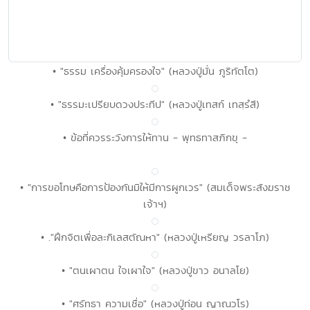
• "ธรรม เครื่องคุ้มครองใจ" (หลวงปู่มั่น ภูริทัตโต)
• "ธรรมะเปรียบดวงประทีป" (หลวงปู่เทสก์ เทสฺรํสี)
• ข้อที่ควรระวังการให้ทาน - พุทธทาสภิกขุ -
• "การขอโทษคือการป้องกันมิให้มีการผูกเวร" (สมเด็จพระสังฆราช
เจ้าฯ)
• ."ฝึกจิตเพื่อละกิเลสตัณหา" (หลวงปู่เหรียญ วรลาโภ)
• "ตนเผาตน ใจเผาใจ" (หลวงปู่ขาว อนาลโย)
• "ศรัทธา ความเชื่อ" (หลวงปู่ท่อน ญาณวโร)