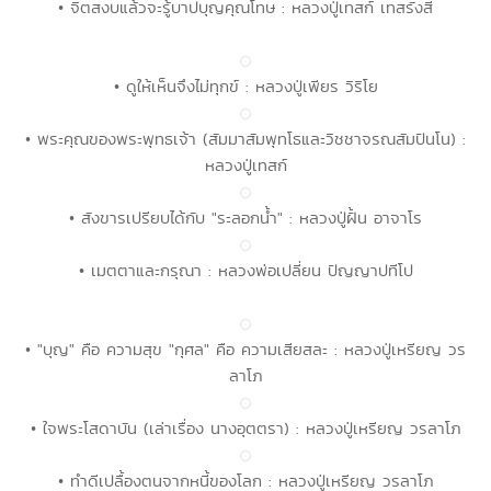
• จิตสงบแล้วจะรู้บาปบุญคุณโทษ : หลวงปู่เทสก์ เทสรังสี
• ดูให้เห็นจึงไม่ทุกข์ : หลวงปู่เพียร วิริโย
• พระคุณของพระพุทธเจ้า (สัมมาสัมพุทโธและวิชชาจรณสัมปันโน) :
หลวงปู่เทสก์
• สังขารเปรียบได้กับ "ระลอกน้ำ" : หลวงปู่ฝั้น อาจาโร
• เมตตาและกรุณา : หลวงพ่อเปลี่ยน ปัญญาปทีโป
• "บุญ" คือ ความสุข "กุศล" คือ ความเสียสละ : หลวงปู่เหรียญ วร
ลาโภ
• ใจพระโสดาบัน (เล่าเรื่อง นางอุตตรา) : หลวงปู่เหรียญ วรลาโภ
• ทำดีเปลื้องตนจากหนี้ของโลก : หลวงปู่เหรียญ วรลาโภ