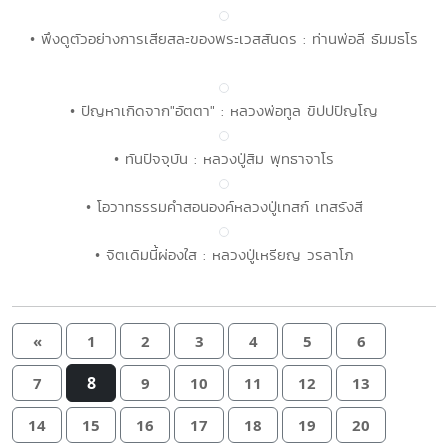
• พึงดูตัวอย่างการเสียสละของพระเวสสันดร : ท่านพ่อลี ธัมมธโร
• ปัญหาเกิดจาก"อัตตา" : หลวงพ่อทูล ขิปปปัญโญ
• ทันปัจจุบัน : หลวงปู่สิม พุทธาจาโร
• โอวาทธรรมคำสอนองค์หลวงปู่เทสก์ เทสรังสี
• จิตเดิมนี้ผ่องใส : หลวงปู่เหรียญ วรลาโภ
«
1
2
3
4
5
6
8
7
9
10
11
12
13
14
15
16
17
18
19
20