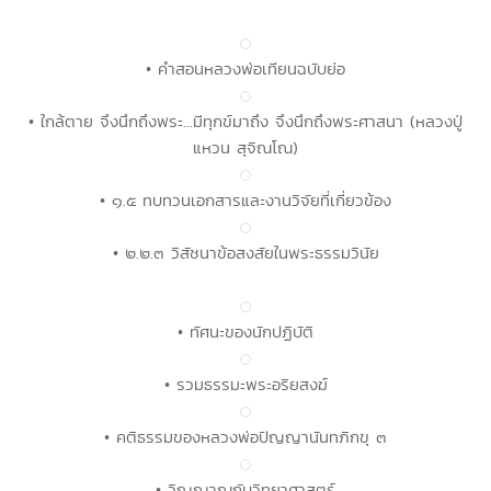
• คำสอนหลวงพ่อเทียนฉบับย่อ
• ใกล้ตาย จึงนึกถึงพระ...มีทุกข์มาถึง จึงนึกถึงพระศาสนา (หลวงปู่
แหวน สุจิณโณ)
• ๑.๕ ทบทวนเอกสารและงานวิจัยที่เกี่ยวข้อง
• ๒.๒.๓ วิสัชนาข้อสงสัยในพระธรรมวินัย
• ทัศนะของนักปฏิบัติ
• รวมธรรมะพระอริยสงฆ์
• คติธรรมของหลวงพ่อปัญญานันทภิกขุ ๓
• วิญญาณกับวิทยาศาสตร์