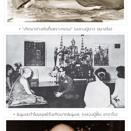
• "เกิดมาต่างกันก็เพราะกรรม" (หลวงปู่ขาว อนาลโย)
• &quot;ทำไมมนุษย์จึงเกิดมาก&quot; (หลวงปู่ฝั้น อาจาโร)