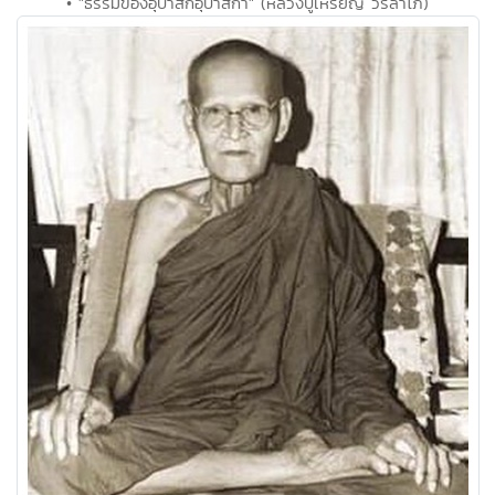
• "ธรรมของอุบาสกอุบาสิกา" (หลวงปู่เหรียญ วรลาโภ)