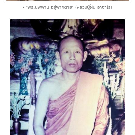
• "พระนิพพาน อยู่ฟากตาย" (หลวงปู่ฝั้น อาจาโร)