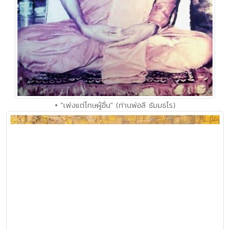
• "เพ่งแต่โทษผู้อื่น" (ท่านพ่อลี ธัมมธโร)