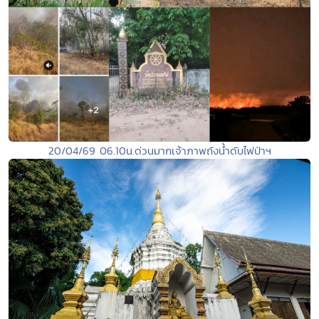
20/04/69 06.10น.ด่วนมากเจ้าภาพถังน้ำดับไฟป่าฯ