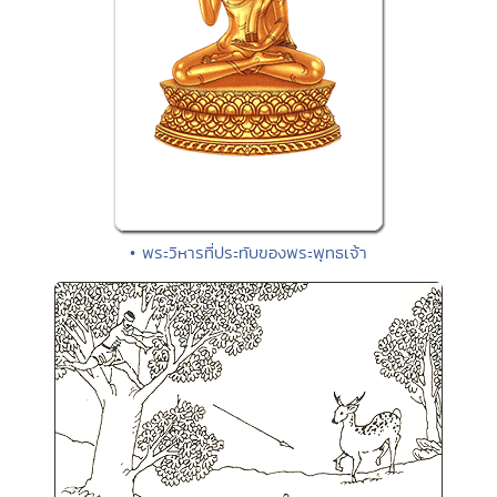
• พระวิหารที่ประทับของพระพุทธเจ้า