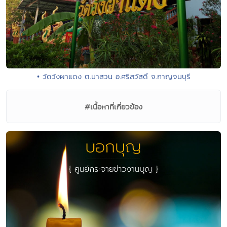
• วัดวังผาแดง ต.นาสวน อ.ศรีสวัสดิ์ จ.กาญจนบุรี
#เนื้อหาที่เกี่ยวข้อง