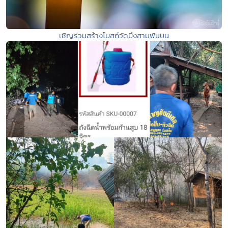
เชิญร่วมสร้างโบสถ์วัดบึงสามพันบน