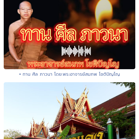
• ทาน ศีล ภาวนา โดย:พระอาจารย์สมภพ โชติปัญโญ