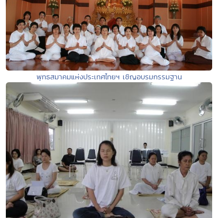
พุทธสมาคมแห่งประเทศไทยฯ เชิญอบรมกรรมฐาน