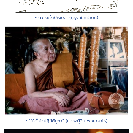
• กวางเจ้าปัญญา (กุรุงคมิคชาดก)
• "ให้ตั้งใจปฏิบัติบูชา" (หลวงปู่สิม พุทธาจาโร)