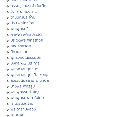
กรรมฐานประจำวันเกิด
ฮีต ๑๒ คอง ๑๔
งานบุญประจำปี
ประเพณีทั่วไทย
พระพุทธเจ้า
ภาพพระพุทธประวัติ
ประวัติพระพุทธสาวก
ทศชาติชาดก
นิทานชาดก
พุทธวจนในธรรมบท
มงคล ๓๘ ประการ
พุทธศาสนสุภาษิต
พุทธศาสนสุภาษิต ๖๒๑
สังเวชนียสถาน ๔ ตำบล
ปางพระพุทธรูป
พระพุทธรูปสำคัญ
พระพุทธศาสนาในไทย
ทำเนียบวัดไทย
พระอารามหลวง
ศาสนพิธี