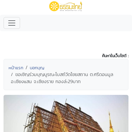
ค้นหาในเว็บไซต์ :
หน้าแรก
บอกบุญ
ขอเชิญร่วมบุญบูรณะโบสถ์วัดไชยสถาน ต.ศรีดอนมูล
อ.เชียงแสน จ.เชียงราย กองล่ะ29บาท