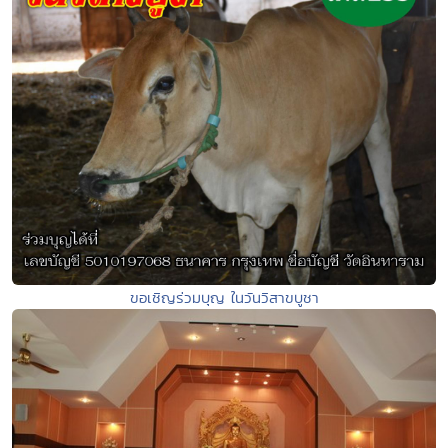
ขอเชิญร่วมบุญ ในวันวิสาขบูชา