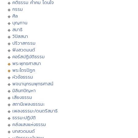
คติธรรม คำคม โดนใจ
กรรม
ศีล
บุญทาน
สมาธิ
วิปัสสนา
ปริวาสกรรม
ฟังสวดมนต์
คอร์สปฏิบัติธรรม
พระพุทธศาสนา
พระไตรปิฏก
หัวข้อธรรม
พจนานุกรมพุทธศาสน์
มิลินทปัญหา
เสียงธรรม
สถานีเพลงธรรมะ
เพลงธรรมะ/ดนตรีสมาธิ
ธรรมะปฏิบัติ
คลังแสงแห่งธรรม
บทสวดมนต์
หลักธรรมนำสุขฯ