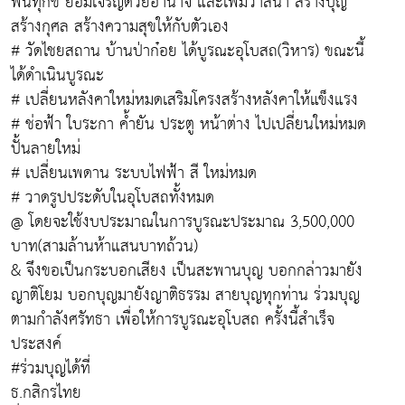
พ้นทุกข์ ย่อมเจริญด้วยอำนาจ และเพิ่มวาสนา สร้างบุญ
สร้างกุศล สร้างความสุขให้กับตัวเอง
# วัดไชยสถาน บ้านป่าก๋อย ได้บูรณะอุโบสถ(วิหาร) ขณะนี้
ได้ดำเนินบูรณะ
# เปลี่ยนหลังคาใหม่หมดเสริมโครงสร้างหลังคาให้แข็งแรง
# ช่อฟ้า ใบระกา ค้ำยัน ประตู หน้าต่าง ไปเปลี่ยนใหม่หมด
ปั้นลายใหม่
# เปลี่ยนเพดาน ระบบไฟฟ้า สี ใหม่หมด
# วาดรูปประดับในอุโบสถทั้งหมด
@ โดยจะใช้งบประมาณในการบูรณะประมาณ 3,500,000
บาท(สามล้านห้าแสนบาทถ้วน)
& จึงขอเป็นกระบอกเสียง เป็นสะพานบุญ บอกกล่าวมายัง
ญาติโยม บอกบุญมายังญาติธรรม สายบุญทุกท่าน ร่วมบุญ
ตามกำลังศรัทธา เพื่อให้การบูรณะอุโบสถ ครั้งนี้สำเร็จ
ประสงค์
#ร่วมบุญได้ที่
ธ.กสิกรไทย