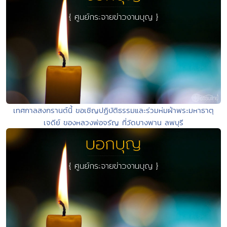
เทศกาลสงกรานต์นี้ ขอเชิญปฏิบัติธรรมและร่วมห่มผ้าพระมหาธาตุ
เจดีย์ ของหลวงพ่อจรัญ ที่วัดบางพาน ลพบุรี