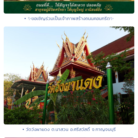
• ✨ขอเชิญร่วมเป็นเจ้าภาพสร้างถนนคอนกรีต✨
• วัดวังผาแดง ต.นาสวน อ.ศรีสวัสดิ์ จ.กาญจนบุรี