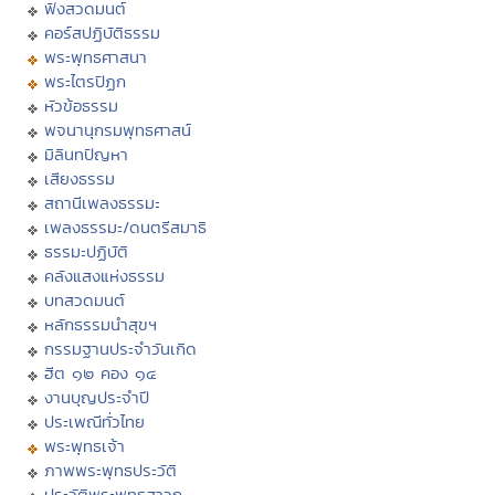
ฟังสวดมนต์
คอร์สปฏิบัติธรรม
พระพุทธศาสนา
พระไตรปิฏก
หัวข้อธรรม
พจนานุกรมพุทธศาสน์
มิลินทปัญหา
เสียงธรรม
สถานีเพลงธรรมะ
เพลงธรรมะ/ดนตรีสมาธิ
ธรรมะปฏิบัติ
คลังแสงแห่งธรรม
บทสวดมนต์
หลักธรรมนำสุขฯ
กรรมฐานประจำวันเกิด
ฮีต ๑๒ คอง ๑๔
งานบุญประจำปี
ประเพณีทั่วไทย
พระพุทธเจ้า
ภาพพระพุทธประวัติ
ประวัติพระพุทธสาวก