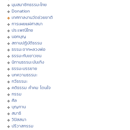
มุมสมาชิกธรรมะไทย
Donation
เทศกาลงานวัดช่วยชาติ
การเผยแผ่ศาสนา
ประเพณีไทย
บอกบุญ
สถานปฏิบัติธรรม
ธรรมะจากหลวงพ่อ
ธรรมะกับเยาวชน
นิทานธรรมะบันเทิง
ธรรมะบรรยาย
บทความธรรมะ
กวีธรรมะ
คติธรรม คำคม โดนใจ
กรรม
ศีล
บุญทาน
สมาธิ
วิปัสสนา
ปริวาสกรรม