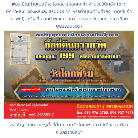
#ขอเชิญทำบุญสร้างห้องสุขา(ปลดทุกข์) จำนวน30หลัง (ขาด
อีก27หลัง) จองหลังล่ะ30,000บาท หรือทำบุญตามกำลัง (ติดชื่อเจ้า
ภาพให้) สร้างที่ สวนป่าพุทธภาวนา จ.ตราด #สอบถามโทร/ไลน์
0822205051
ขอเชิญร่วมกองบุญซื้อที่ดิน ถวายวัดโคกพรม ต.ในเมือง อ.เมือง
จ.นครราชสีมา