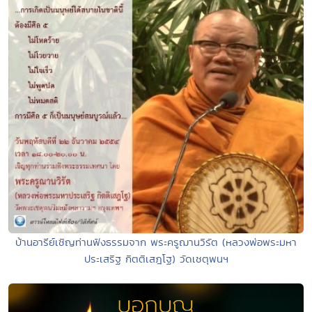
บ้านอารีย์เชิญท่านฟังธรรมจาก พระครูฌานวิรัต (หลวงพ่อพระมหา
ประเสริฐ กิตติเสฎโฐ) วัดเชตุพนฯ