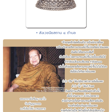
• สังเวชนียสถาน ๔ ตำบล