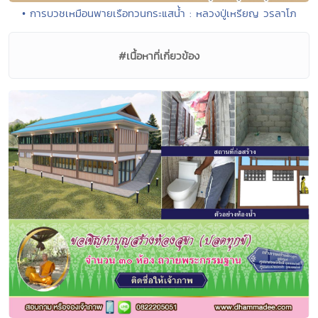
• การบวชเหมือนพายเรือทวนกระแสน้ำ : หลวงปู่เหรียญ วรลาโภ
#เนื้อหาที่เกี่ยวข้อง