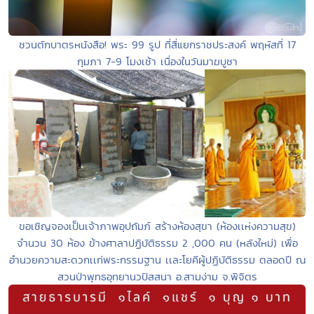
ชวนตักบาตรหนังสือ! พระ 99 รูป ที่สี่แยกราชประสงค์ พฤหัสที่ 17
กุมภา 7-9 โมงเช้า เนื่องในวันมาฆบูชา
ขอเชิญจองเป็นเจ้าภาพอุปถัมภ์ สร้างห้องสุขา (ห้องเเห่งความสุข)
จำนวน 30 ห้อง ข้างศาลาปฏิบัติธรรม 2 ,000 คน (หลังใหม่) เพื่อ
อำนวยความสะดวกเเก่พระกรรมฐาน เเละโยคีผู้ปฏิบัติธรรม ตลอดปี ณ
สวนป่าพุทธอุทยานวปัสสนา อ.สามง่าม จ.พิจิตร