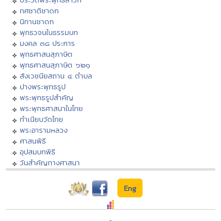
ทศชาติชาดก
นิทานชาดก
พุทธวจนในธรรมบท
มงคล ๓๘ ประการ
พุทธศาสนสุภาษิต
พุทธศาสนสุภาษิต ๖๒๑
สังเวชนียสถาน ๔ ตำบล
ปางพระพุทธรูป
พระพุทธรูปสำคัญ
พระพุทธศาสนาในไทย
ทำเนียบวัดไทย
พระอารามหลวง
ศาสนพิธี
อุปสมบทพิธี
วันสำคัญทางศาสนา
Eng