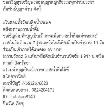
ขอเจริญสุขเจริญพรขออนุญาตญาติธรรมทุกท่านประชา
สัมพันธ์บุญฯด่วน ดังนี้
#ในตอนทั้งวัดเหลือน้ำ2แพค
#สังฆทานถวายน้ำดื่ม
ขอเชิญร่วมทำบุญเป็นเจ้าภาพเพื่อถวายน้ำดื่มแด่พระสงฆ์
ภายในวัดจำนวน 7 รูปและวัดใกล้เคียงอีกเป็นจำนวน 10 วัด
ร่วมเป็นเจ้าภาพได้แพคละ 59 บาท
(ถวายวัดละ 3 แพ็ค/หรือคิดเป็นจำนวนปัจจัย 1,947 บ.)หรือ
ตามกำลังศรัทธา
#ร่วมทำบุญเป็นเจ้าภาพถวายน้ำดื่มได้ที่
ธ.ไทยพานิชย์
เลขที่บัญชี //5612676823
ติดต่อสอบถาม : 0824204171
ID - tulakun8140
ชินวํโส ภิกขุ