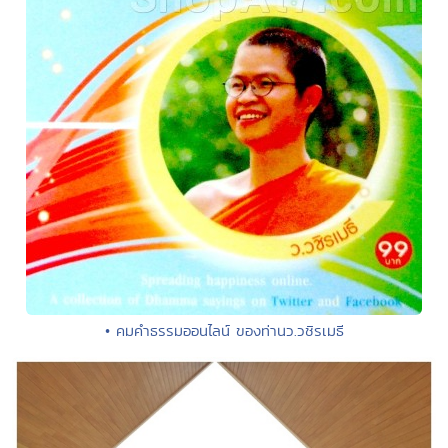
• คมคำธรรมออนไลน์ ของท่านว.วชิรเมธี