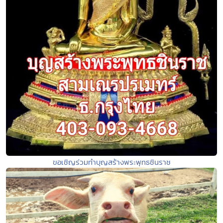
ขอเชิญร่วมทำบุญสร้างพระพุทธชินราช