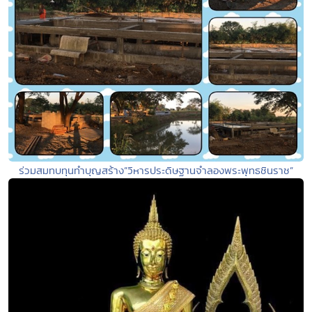
ร่วมสมทบทุนทำบุญสร้าง”วิหารประดิษฐานจำลองพระพุทธชินราช”