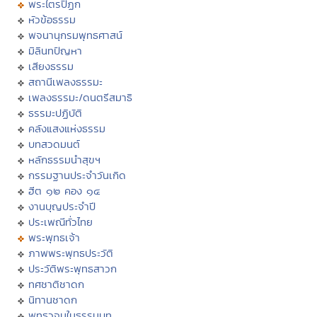
พระไตรปิฏก
หัวข้อธรรม
พจนานุกรมพุทธศาสน์
มิลินทปัญหา
เสียงธรรม
สถานีเพลงธรรมะ
เพลงธรรมะ/ดนตรีสมาธิ
ธรรมะปฏิบัติ
คลังแสงแห่งธรรม
บทสวดมนต์
หลักธรรมนำสุขฯ
กรรมฐานประจำวันเกิด
ฮีต ๑๒ คอง ๑๔
งานบุญประจำปี
ประเพณีทั่วไทย
พระพุทธเจ้า
ภาพพระพุทธประวัติ
ประวัติพระพุทธสาวก
ทศชาติชาดก
นิทานชาดก
พุทธวจนในธรรมบท