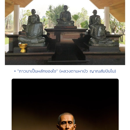
• "ภาวนาเป็นหลักของใจ" (หลวงตามหาบัว ญาณสัมปันโน)