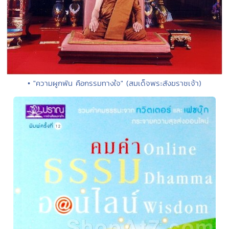
• "ความผูกพัน คือกรรมทางใจ" (สมเด็จพระสังฆราชเจ้า)