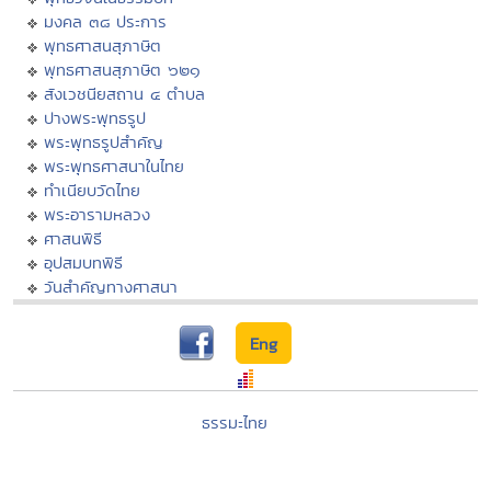
มงคล ๓๘ ประการ
พุทธศาสนสุภาษิต
พุทธศาสนสุภาษิต ๖๒๑
สังเวชนียสถาน ๔ ตำบล
ปางพระพุทธรูป
พระพุทธรูปสำคัญ
พระพุทธศาสนาในไทย
ทำเนียบวัดไทย
พระอารามหลวง
ศาสนพิธี
อุปสมบทพิธี
วันสำคัญทางศาสนา
Eng
ธรรมะไทย