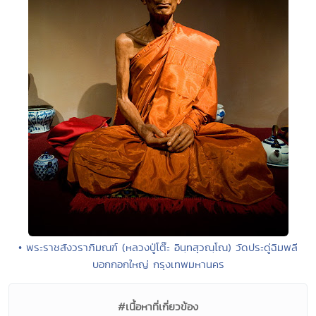
• พระราชสังวราภิมณฑ์ (หลวงปู่โต๊ะ อินฺทสุวณฺโณ) วัดประดู่ฉิมพลี
บอกกอกใหญ่ กรุงเทพมหานคร
#เนื้อหาที่เกี่ยวข้อง