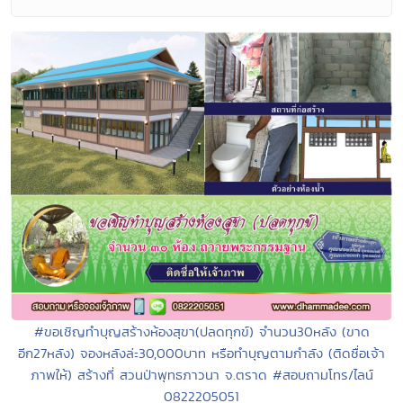
#ขอเชิญทำบุญสร้างห้องสุขา(ปลดทุกข์) จำนวน30หลัง (ขาด
อีก27หลัง) จองหลังล่ะ30,000บาท หรือทำบุญตามกำลัง (ติดชื่อเจ้า
ภาพให้) สร้างที่ สวนป่าพุทธภาวนา จ.ตราด #สอบถามโทร/ไลน์
0822205051