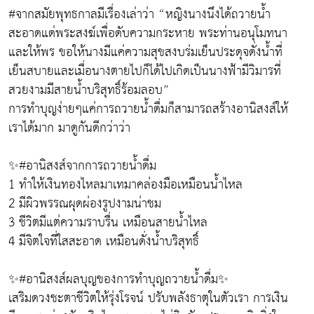
#จากสมัยพุทธกาลมีเรื่องเล่าว่า “หญิงนางนึงได้ถวายน้ำ
สะอาดแด่พระสงฆ์เพื่อดับความกระหาย พระท่านอนุโมทนา
และให้พร ขอให้นางมีแค่ความสุขสงบร่มเย็นประดุจดั่งน้ำที่
เย็นสบายและเมื่อนางตายไปก็ได้ไปเกิดเป็นนางฟ้ามีวิมารที่
สวยงามมีสายน้ำบริสุทธิ์ร้อมลอบ”
การทำบุญง่ายๆแค่การถวายน้ำดื่มก็สามารถสร้างอานิสงส์ให้
เราได้มาก มาดูกันดีกว่าว่า
✨#อานิสงส์จากการถวายน้ำดื่ม
1 ทำให้เงินทองไหลมาเทมาคล่องมือเหมือนน้ำไหล
2 มีผิวพรรณผุดผ่องรูปงามน่าชม
3 ชีวิตมีแต่ความราบรื่น เหมือนสายน้ำไหล
4 มีจิตใจที่ใสสะอาด เหมือนดั่งน้ำบริสุทธิ์
✨#อานิสงส์ผลบุญของการทำบุญถวายน้ำดื่ม✨
เสริมดวงชะตาชีวิตให้รุ่งโรจน์ ปรับพลังธาตุในตัวเรา การเงิน