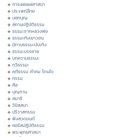
การเผยแผ่ศาสนา
ประเพณีไทย
บอกบุญ
สถานปฏิบัติธรรม
ธรรมะจากหลวงพ่อ
ธรรมะกับเยาวชน
นิทานธรรมะบันเทิง
ธรรมะบรรยาย
บทความธรรมะ
กวีธรรมะ
คติธรรม คำคม โดนใจ
กรรม
ศีล
บุญทาน
สมาธิ
วิปัสสนา
ปริวาสกรรม
ฟังสวดมนต์
คอร์สปฏิบัติธรรม
พระพุทธศาสนา