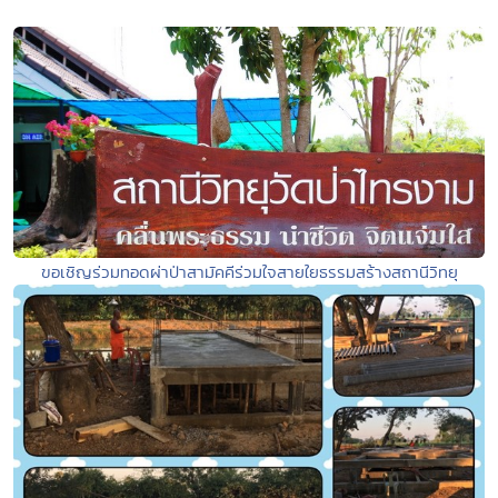
ขอเชิญร่วมทอดผ่าป่าสามัคคีร่วมใจสายใยธรรมสร้างสถานีวิทยุ