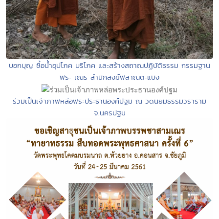
บอกบุญ ซื้อน้ำอุปโภค บริโภค และสร้างสถาณปฏิบัติธรรม กรรมฐาน
พระ เณร สำนักสงฆ์พลาณตะแบง
ร่วมเป็นเจ้าภาพหล่อพระประธานองค์ปฐม ณ วัดนิยมธรรมวราราม
จ.นครปฐม