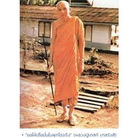
• "ขอให้เชื่อมั่นในพุทโธจริง" (หลวงปู่เทสก์ เทสรังสี)