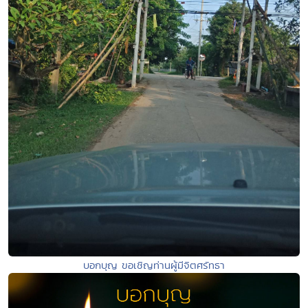
บอกบุญ ขอเชิญท่านผู้มีจิตศรัทธา