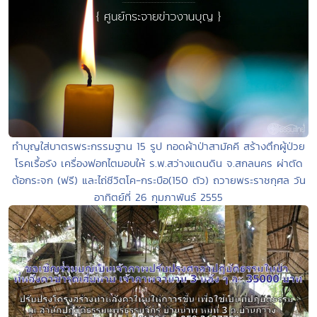
ทำบุญใส่บาตรพระกรรมฐาน 15 รูป ทอดผ้าป่าสามัคคี สร้างตึกผู้ป่วย
โรคเรื้อรัง เครื่องฟอกไตมอบให้ ร.พ.สว่างแดนดิน จ.สกลนคร ผ่าตัด
ต้อกระจก (ฟรี) และไถ่ชีวิตโค-กระบือ(150 ตัว) ถวายพระราชกุศล วัน
อาทิตย์ที่ 26 กุมภาพันธ์ 2555