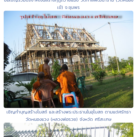
เข้) จ.ชุมพร
เชิญทำบุญสร้างโบสถ์ และสร้างพระประธานในอุโบสถ ตามแต่ศรัทธา
วัดหนองแวง (หลวงพ่อรวย) จังหวัด ศรีสะเกษ