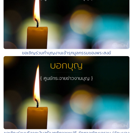
ขอเชิญร่วมทำบุญงานเข้ารุกมูลกรรมของพระสงฆ์
ขอเชิญร่วมบริจาคเงินสร้างกุฎิถวายแม่ชี วัดกาลพัฒนาราม (วัดหนอง