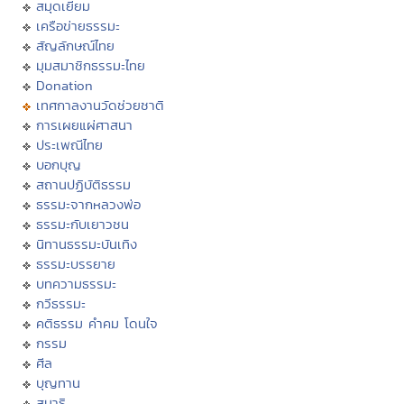
สมุดเยี่ยม
เครือข่ายธรรมะ
สัญลักษณ์ไทย
มุมสมาชิกธรรมะไทย
Donation
เทศกาลงานวัดช่วยชาติ
การเผยแผ่ศาสนา
ประเพณีไทย
บอกบุญ
สถานปฏิบัติธรรม
ธรรมะจากหลวงพ่อ
ธรรมะกับเยาวชน
นิทานธรรมะบันเทิง
ธรรมะบรรยาย
บทความธรรมะ
กวีธรรมะ
คติธรรม คำคม โดนใจ
กรรม
ศีล
บุญทาน
สมาธิ