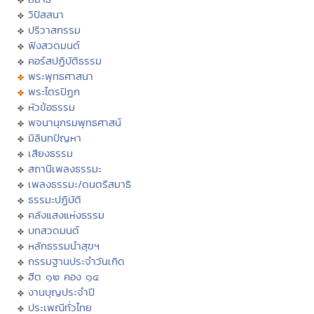
วิปัสสนา
ปริวาสกรรม
ฟังสวดมนต์
คอร์สปฏิบัติธรรม
พระพุทธศาสนา
พระไตรปิฏก
หัวข้อธรรม
พจนานุกรมพุทธศาสน์
มิลินทปัญหา
เสียงธรรม
สถานีเพลงธรรมะ
เพลงธรรมะ/ดนตรีสมาธิ
ธรรมะปฏิบัติ
คลังแสงแห่งธรรม
บทสวดมนต์
หลักธรรมนำสุขฯ
กรรมฐานประจำวันเกิด
ฮีต ๑๒ คอง ๑๔
งานบุญประจำปี
ประเพณีทั่วไทย