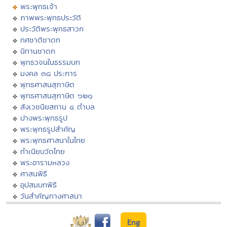
พระพุทธเจ้า
ภาพพระพุทธประวัติ
ประวัติพระพุทธสาวก
ทศชาติชาดก
นิทานชาดก
พุทธวจนในธรรมบท
มงคล ๓๘ ประการ
พุทธศาสนสุภาษิต
พุทธศาสนสุภาษิต ๖๒๑
สังเวชนียสถาน ๔ ตำบล
ปางพระพุทธรูป
พระพุทธรูปสำคัญ
พระพุทธศาสนาในไทย
ทำเนียบวัดไทย
พระอารามหลวง
ศาสนพิธี
อุปสมบทพิธี
วันสำคัญทางศาสนา
Eng