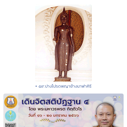
• ๕๙.ปางโปรดพญาช้างนาฬาคิรี