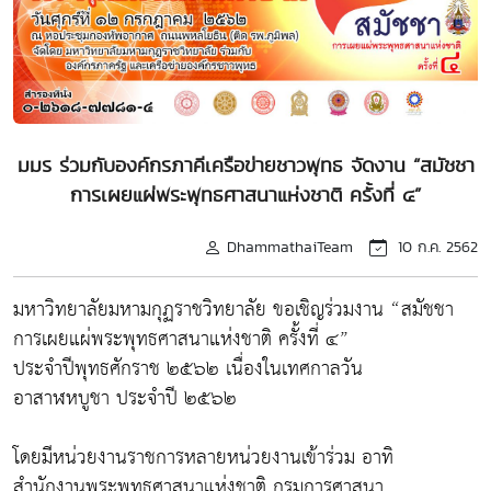
มมร ร่วมกับองค์กรภาคีเครือข่ายชาวพุทธ จัดงาน “สมัชชา
การเผยแผ่พระพุทธศาสนาแห่งชาติ ครั้งที่ ๔”
DhammathaiTeam
10 ก.ค. 2562
มหาวิทยาลัยมหามกุฏราชวิทยาลัย ขอเชิญร่วมงาน “สมัชชา
การเผยแผ่พระพุทธศาสนาแห่งชาติ ครั้งที่ ๔”
ประจำปีพุทธศักราช ๒๕๖๒ เนื่องในเทศกาลวัน
อาสาฬหบูชา ประจำปี ๒๕๖๒
โดยมีหน่วยงานราชการหลายหน่วยงานเข้าร่วม อาทิ
สำนักงานพระพุทธศาสนาแห่งชาติ กรมการศาสนา