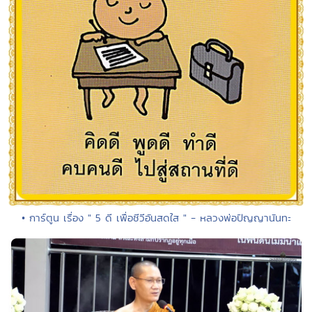
• การ์ตูน เรื่อง " 5 ดี เพื่อชีวีอันสดใส " - หลวงพ่อปัญญานันทะ