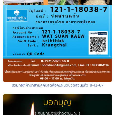
ร่วมทอดผ้าป่าสามัคคีปลดล็อคแผ่นดินวัดสวนแก้ว 8-12-67