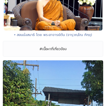
• สอนนั่งสมาธิ โดย พระอาจารย์ต้น (จารุวณฺโณ ภิกฺขุ)
#เนื้อหาที่เกี่ยวข้อง