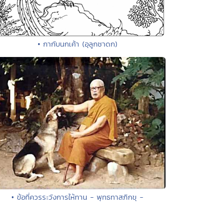
• กากับนกเค้า (อุลูกชาดก)
• ข้อที่ควรระวังการให้ทาน - พุทธทาสภิกขุ -