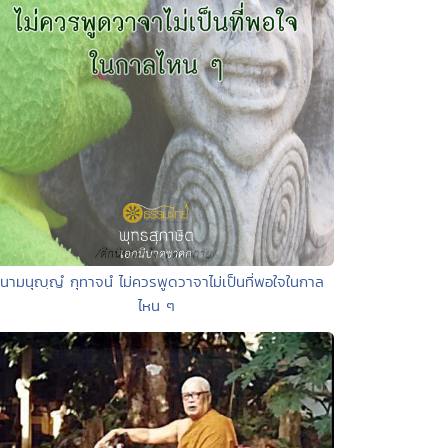
 นามนุญฺญํ กุทาจนํ ไม่ควรพูดวาจาไม่เป็นที่พอใจในกาล
ไหน ๆ