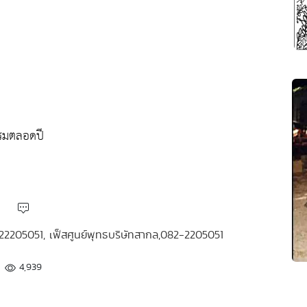
รรมตลอดปี
22205051, เฟ็สศูนย์พุทธบริษัทสากล,082-2205051
4,939