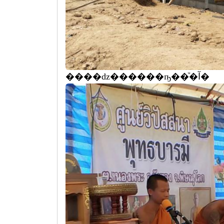
����ǳ������ҧ��ͧ�آ�