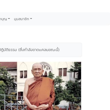
กบุญ
มุมสมาชิก
ิบัติธรรม (ซึ่งกำลังขาดเเคลนขณะนี้)