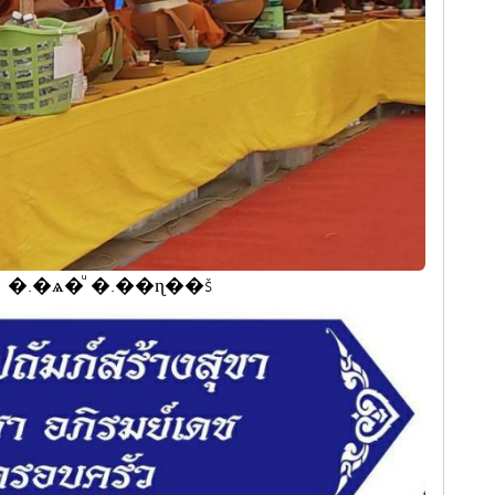
ٹ������ �.�ѧ�ͧ �.��ɳ��š