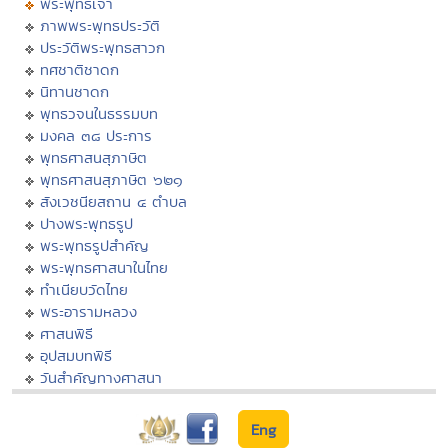
พระพุทธเจ้า
ภาพพระพุทธประวัติ
ประวัติพระพุทธสาวก
ทศชาติชาดก
นิทานชาดก
พุทธวจนในธรรมบท
มงคล ๓๘ ประการ
พุทธศาสนสุภาษิต
พุทธศาสนสุภาษิต ๖๒๑
สังเวชนียสถาน ๔ ตำบล
ปางพระพุทธรูป
พระพุทธรูปสำคัญ
พระพุทธศาสนาในไทย
ทำเนียบวัดไทย
พระอารามหลวง
ศาสนพิธี
อุปสมบทพิธี
วันสำคัญทางศาสนา
Eng