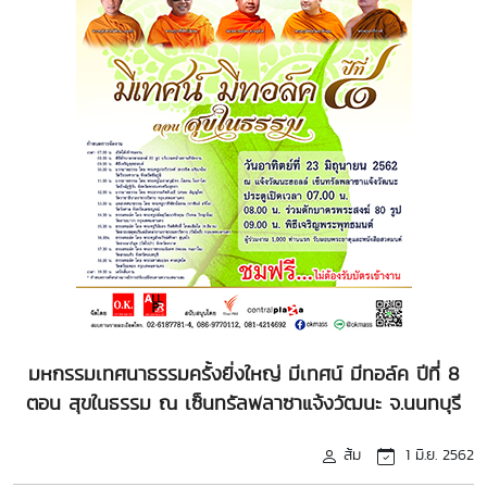
มหกรรมเทศนาธรรมครั้งยิ่งใหญ่ มีเทศน์ มีทอล์ค ปีที่ 8
ตอน สุขในธรรม ณ เซ็นทรัลพลาซาแจ้งวัฒนะ จ.นนทบุรี
ส้ม
1 มิ.ย. 2562