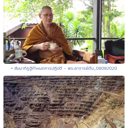
• สัมมาทิฏฐิกำหนดการปฏิบัติ - พระอาจารย์ต้น_08082020