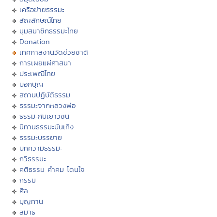
เครือข่ายธรรมะ
สัญลักษณ์ไทย
มุมสมาชิกธรรมะไทย
Donation
เทศกาลงานวัดช่วยชาติ
การเผยแผ่ศาสนา
ประเพณีไทย
บอกบุญ
สถานปฏิบัติธรรม
ธรรมะจากหลวงพ่อ
ธรรมะกับเยาวชน
นิทานธรรมะบันเทิง
ธรรมะบรรยาย
บทความธรรมะ
กวีธรรมะ
คติธรรม คำคม โดนใจ
กรรม
ศีล
บุญทาน
สมาธิ