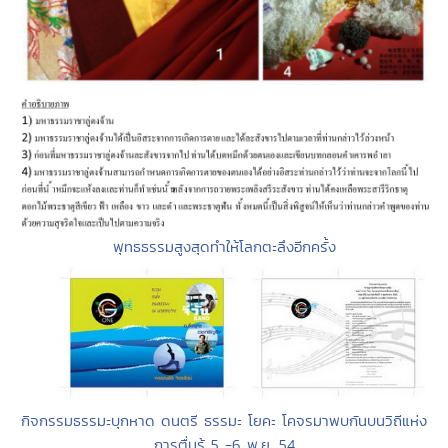
พุทธธรรมสูงสุดทำให้โลกตะลึงอีกครั้ง
กิจกรรมธรรมะบุกหาด ดนตรี ธรรมะ โยคะ โคจรมาพบกันบนวิถีแห่ง
การตื่นรู้ 5 -6 พ.ย. 54