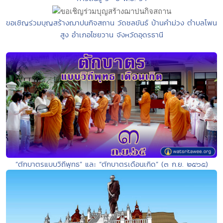
ขอเชิญร่วมบุญสร้างฌาปนกิจสถาน วัดชลขันธ์ บ้านคำม่วง ตำบลโพน
สูง อำเภอไชยวาน จังหวัดอุดรธานี
“ตักบาตรแบบวิถีพุทธ” และ “ตักบาตรเดือนเกิด” (๓ ก.ย. ๒๕๖๕)