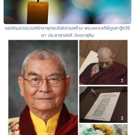
ขอเชิญชวนรวมศรัทธาพุทธบริษัทร่วมสร้าง พระมหาเจดีย์บูรพาฐิตวิริ
ยา ประชาสามัคคี วัดเขาสุกิม