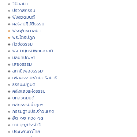
วิปัสสนา
ปริวาสกรรม
ฟังสวดมนต์
คอร์สปฏิบัติธรรม
พระพุทธศาสนา
พระไตรปิฏก
หัวข้อธรรม
พจนานุกรมพุทธศาสน์
มิลินทปัญหา
เสียงธรรม
สถานีเพลงธรรมะ
เพลงธรรมะ/ดนตรีสมาธิ
ธรรมะปฏิบัติ
คลังแสงแห่งธรรม
บทสวดมนต์
หลักธรรมนำสุขฯ
กรรมฐานประจำวันเกิด
ฮีต ๑๒ คอง ๑๔
งานบุญประจำปี
ประเพณีทั่วไทย