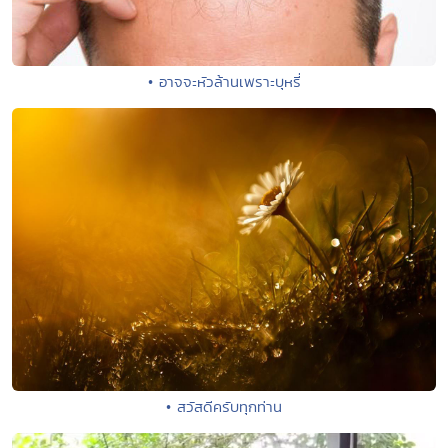
• อาจจะหัวล้านเพราะบุหรี่
• สวัสดีครับทุกท่าน