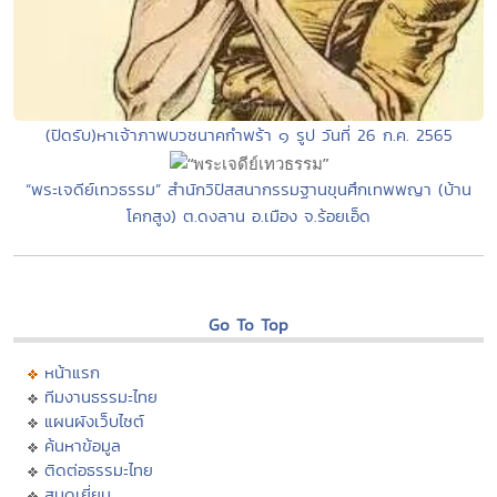
(ปิดรับ)หาเจ้าภาพบวชนาคกำพร้า ๑ รูป วันที่ 26 ก.ค. 2565
“พระเจดีย์เทวธรรม” สำนักวิปัสสนากรรมฐานขุนศึกเทพพญา (บ้าน
โคกสูง) ต.ดงลาน อ.เมือง จ.ร้อยเอ็ด
Go To Top
หน้าแรก
ทีมงานธรรมะไทย
แผนผังเว็บไซต์
ค้นหาข้อมูล
ติดต่อธรรมะไทย
สมุดเยี่ยม