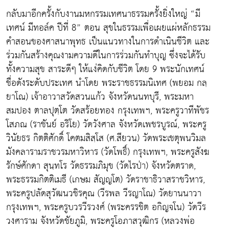
กลับมาอีกครั้งกับงานมหกรรมเทศนาธรรมครั้งยิ่งใหญ่ “มี
เทศน์ มีทอล์ค ปีที่ 8” ตอน สุขในธรรมเพื่อเผยแผ่หลักธรรม
คำสอนของศาสนาพุทธ เป็นแนวทางในการดำเนินชีวิต และ
ร่วมกันสร้างคุณงามความดีในการร่วมกันทำบุญ ซึ่งจะได้รับ
ทั้งความสุข สาระดีๆ ให้แง่คิดกับชีวิต โดย 9 พระนักเทศน์
ชื่อดังระดับประเทศ นำโดย พระราชธรรมนิเทศ (พยอม กลฺ
ยาโณ) เจ้าอาวาสวัดสวนแก้ว จังหวัดนนทบุรี, พระมหา
สมปอง ตาลปุตฺโต วัดสร้อยทอง กรุงเทพฯ, พระครูวาทีพัชร
โสภณ (ราชันย์ อริโย) วัดวังศาล จังหวัดเพชรบูรณ์, พระครู
วินัยธร กิตติศักดิ์ โคตมสิสฺโส (ศ.สียวน) วัดพระเชตุพนวิมล
มังคลารามราชวรมหาวิหาร (วัดโพธิ์) กรุงเทพฯ, พระครูสังฆ
รักษ์ศักดา สุนฺทโร วัดธรรมภิมุข (วัดไรป่า) จังหวัดตราด,
พระธรรมกิตติเมธี (เกษม สัญญโต) วัดราชาธิวาสราชวิหาร,
พระครูปลัดสุวัฒนวชิรคุณ (วีรพล วีรญาโณ) วัดยานนาวา
กรุงเทพฯ, พระครูบวรวีรวงศ์ (พระครรชิต อกิญจโน) วัดวีร
วงศาราม จังหวัดชัยภูมิ, พระครูโอภาสวุฒิกร (หลวงพ่อ