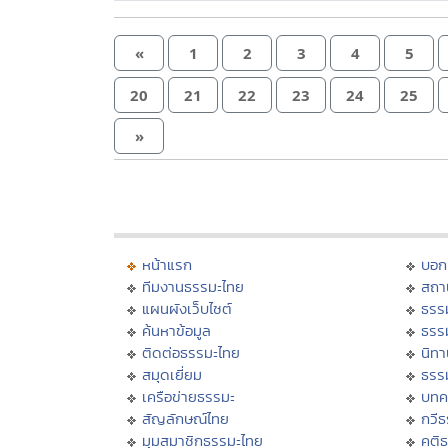
«
1
2
3
4
5
20
21
22
23
24
25
»
หน้าแรก
บอก
ทีมงานธรรมะไทย
สถา
แผนผังเว็บไซต์
ธรร
ค้นหาข้อมูล
ธรร
ติดต่อธรรมะไทย
นิทา
สมุดเยี่ยม
ธรร
เครือข่ายธรรมะ
บทค
สัญลักษณ์ไทย
กวี
มุมสมาชิกธรรมะไทย
คติ