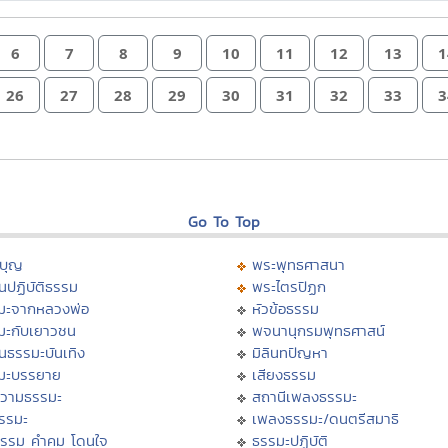
6
7
8
9
10
11
12
13
1
26
27
28
29
30
31
32
33
3
Go To Top
บุญ
พระพุทธศาสนา
นปฏิบัติธรรม
พระไตรปิฏก
มะจากหลวงพ่อ
หัวข้อธรรม
มะกับเยาวชน
พจนานุกรมพุทธศาสน์
นธรรมะบันเทิง
มิลินทปัญหา
มะบรรยาย
เสียงธรรม
วามธรรมะ
สถานีเพลงธรรมะ
ธรรมะ
เพลงธรรมะ/ดนตรีสมาธิ
ธรรม คำคม โดนใจ
ธรรมะปฏิบัติ