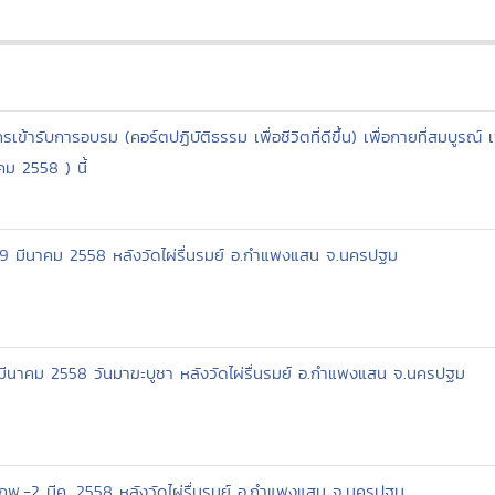
เข้ารับการอบรม (คอร์ตปฏิบัติธรรม เพื่อชีวิตที่ดีขึ้น) เพื่อกายที่สมบูรณ์ เ
คม 2558 ) นี้
6-9 มีนาคม 2558 หลังวัดไผ่รื่นรมย์ อ.กำแพงแสน จ.นครปฐม
 มีนาคม 2558 วันมาฆะบูชา หลังวัดไผ่รื่นรมย์ อ.กำแพงแสน จ.นครปฐม
7กพ.-2 มีค. 2558 หลังวัดไผ่รื่นรมย์ อ.กำแพงแสน จ.นครปฐม