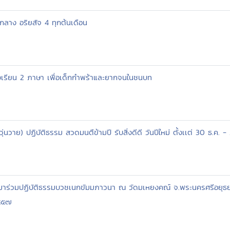
ลาง อริยสัจ 4 ทุกต้นเดือน
งเรียน 2 ภาษา เพื่อเด็กกำพร้าและยากจนในชนบท
่นวาย) ปฏิบัติธรรม สวดมนตืข้ามปี รับสิ่งดีดี วันปีใหม่ ตั้งเเต่ 30 ธ.ค
าร่วมปฏิบัติธรรมบวชเนกขัมมภาวนา ณ วัดมเหยงคณ์ จ.พระนครศรีอยุธยา เน
๒๕๕๗