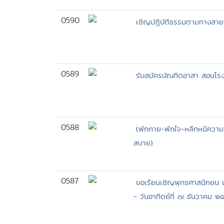
0590
เชิญปฏิบัติธรรมตามทางสายก
0589
รับสมัครบัณฑิตอาสา สอนโร
0588
(พักกาย-พักใจ-หลีกหนีความวุ
สบาย)
0587
ขอเรียนเชิญพุทธศาสนิกชน ม
- วันอาทิตย์ที่ ๗ ธันวาคม 