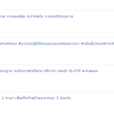
งโดย ต.คลองน้อย อ.ปากพนัง จ.นครศรีธรรมราช
ุทธศาสนิกชน #มาร่วมปฏิบัติธรรมบวชเนกขัมมภาวนา #เนื่องในวันเทศกาลว
ากรรมฐาน ณวัดเขาพุทธโคดม ศรีราชา ชลบุรี ประจำปี พ.ศ.๒๕๕๘
น 2 ภาษา เพื่อเด็กกำพร้าและยากจน 3 จังหวัด