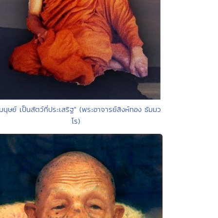
มนุษย์ เป็นสัตว์ที่ประเสริฐ" (พระอาจารย์สิงห์ทอง ธัมมว
โร)