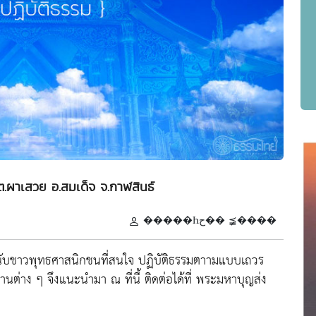
.ผาเสวย อ.สมเด็จ จ.กาฬสินธ์
�����Һح�� ⪵����
ำหนับชาวพุทธศาสนิกชนที่สนใจ ปฏิบัติธรรมตาามแบบเถวร
ต่าง ๆ จึงแนะนำมา ณ ที่นี้ ติดต่อได้ที่ พระมหาบุญส่ง