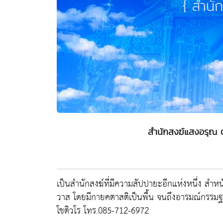
สำนักสงฆ์แสงอรุณ ต
เป็นสำนักสงฆ์ที่มีความสัปปายะอีกแห่งหนึ่ง ส
วาส โดยมีกายคตาสติเป็นพื้น จนถึงอารมณ์กรรมฐาน
โชติวโร โทร.085-712-6972