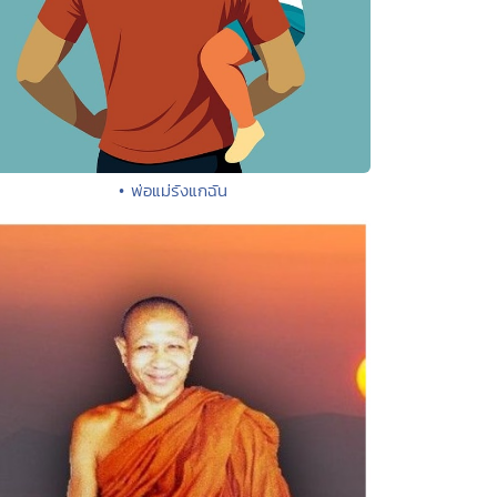
• พ่อแม่รังแกฉัน