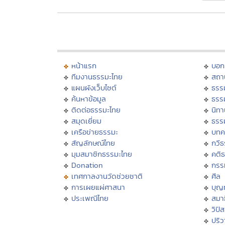
หน้าแรก
บอก
ทีมงานธรรมะไทย
สถา
แผนผังเว็บไซต์
ธรร
ค้นหาข้อมูล
ธรร
ติดต่อธรรมะไทย
นิทา
สมุดเยี่ยม
ธรร
เครือข่ายธรรมะ
บทค
สัญลักษณ์ไทย
กวี
มุมสมาชิกธรรมะไทย
คติ
Donation
กรร
เทศกาลงานวัดช่วยชาติ
ศีล
การเผยแผ่ศาสนา
บุญ
ประเพณีไทย
สมาธ
วิปั
ปริ