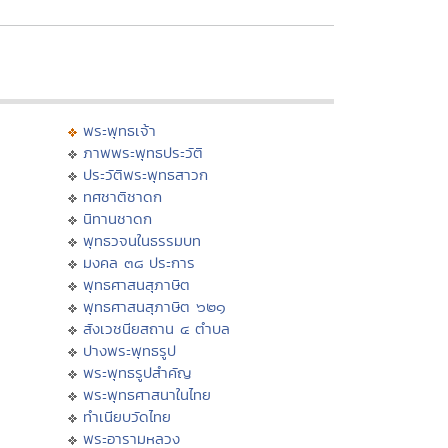
พระพุทธเจ้า
ภาพพระพุทธประวัติ
ประวัติพระพุทธสาวก
ทศชาติชาดก
นิทานชาดก
พุทธวจนในธรรมบท
มงคล ๓๘ ประการ
พุทธศาสนสุภาษิต
พุทธศาสนสุภาษิต ๖๒๑
สังเวชนียสถาน ๔ ตำบล
ปางพระพุทธรูป
พระพุทธรูปสำคัญ
พระพุทธศาสนาในไทย
ทำเนียบวัดไทย
พระอารามหลวง