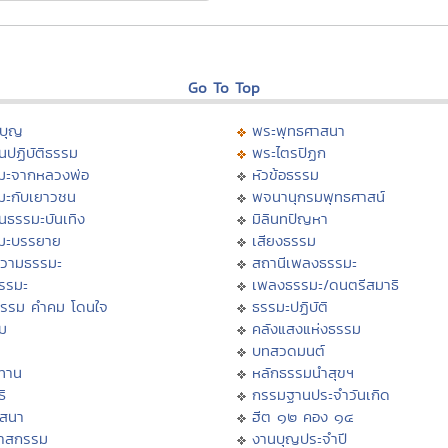
Go To Top
บุญ
พระพุทธศาสนา
นปฏิบัติธรรม
พระไตรปิฏก
มะจากหลวงพ่อ
หัวข้อธรรม
มะกับเยาวชน
พจนานุกรมพุทธศาสน์
นธรรมะบันเทิง
มิลินทปัญหา
มะบรรยาย
เสียงธรรม
วามธรรมะ
สถานีเพลงธรรมะ
ธรรมะ
เพลงธรรมะ/ดนตรีสมาธิ
ธรรม คำคม โดนใจ
ธรรมะปฏิบัติ
ม
คลังแสงแห่งธรรม
บทสวดมนต์
ทาน
หลักธรรมนำสุขฯ
ิ
กรรมฐานประจำวันเกิด
สสนา
ฮีต ๑๒ คอง ๑๔
วาสกรรม
งานบุญประจำปี