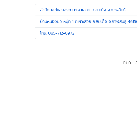
สำนักสงฆ์แสงอรุณ ต.ผาเสวย อ.สมเด็จ จ.กาฬสินธ์
บ้านหนองบัว หมู่ที่ 1 ต.ผาเสวย อ.สมเด็จ จ.กาฬสินธุ์ 461
โทร: 085-712-6972
ที่มา 