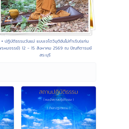
• ปฏิบัติธรรมวันแม่ แบบเจโตวิมุติอันไม่กำเริบ(แก่น
พรหมจรรย์) 12 - 15 สิงหาคม 2569 ณ ปัณฑิตารมย์
สระบุรี