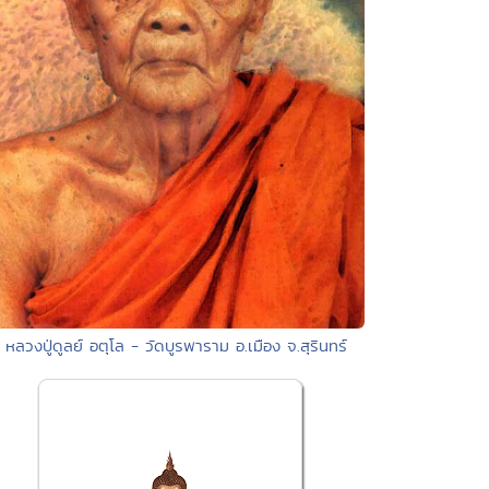
• หลวงปู่ดูลย์ อตุโล - วัดบูรพาราม อ.เมือง จ.สุรินทร์