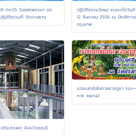
0 ตค.55 วันออกพรรษา ขอ
ปฏิบัติธรรมวันแม่ แบบเจโตวิมุต
ปฏิบัติธรรมที่ วัดบางพาน
12 สิงหาคม 2556 ณ ปัณฑิตาร
กรุงเทพ
บวชเนกขัมในกาลมาฆบูชา (๑๖
ก.พ. ๒๕๖๕)
่าวชิรบรรพต จังหวัดชลบุรี