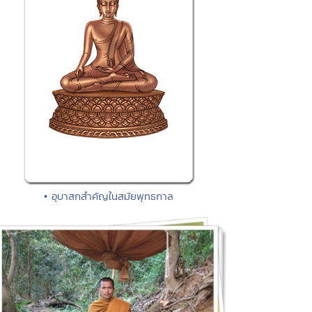
• อุบาสกสำคัญในสมัยพุทธกาล