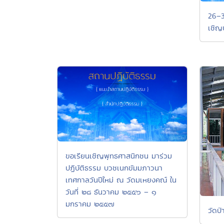
26–3
เชิญ
ขอเรียนเชิญพุทธศาสนิกชน มาร่วม
ปฏิบัติธรรม บวชเนกขัมมภาวนา
เทศกาลวันปีใหม่ ณ วัดมเหยงคณ์ ใน
วันที่ ๒๘ ธันวาคม ๒๕๕๖ – ๑
มกราคม ๒๕๕๗
วัดป