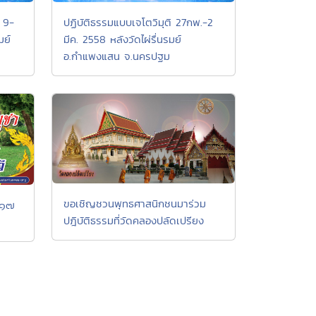
ิ 9-
ปฏิบัติธรรมแบบเจโตวิมุติ 27กพ.-2
มย์
มีค. 2558 หลังวัดไผ่รื่นรมย์
อ.กำแพงแสน จ.นครปฐม
ขอเชิญชวนพุทธศาสนิกชนมาร่วม
-๑๗
ปฎิบัติธรรมที่วัดคลองปลัดเปรียง