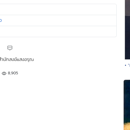
50
: สำนักสงฆ์แสงอรุณ
• "
8,905