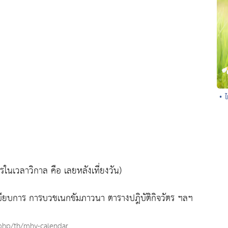
• 
ในเวลาวิกาล คือ เลยหลังเที่ยงวัน)
บียบการ การบวชเนกขัมภาวนา ตารางปฎิบัติกิจวัตร ฯลฯ
php/th/mhy-calendar