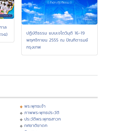
นกาล
ปฏิบัติธรรม แบบเจโตวิมุติ 16-19
๕๖๕)
พฤศจิกายน 2555 ณ ปัณฑิตารมย์
กรุงเทพ
พระพุทธเจ้า
ภาพพระพุทธประวัติ
ประวัติพระพุทธสาวก
ทศชาติชาดก