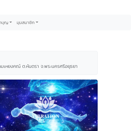
กบุญ
มุมสมาชิก
ัดมเหยงคณ์ ต.หันตรา จ.พระนครศรีอยุธยา