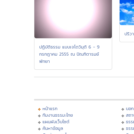
ปริว
ปฏิบัติธรรม แบบเจโตวิมุติ 6 - 9
กรกฎาคม 2555 ณ ปัณฑิตารมย์
พัทยา
หน้าแรก
บอก
ทีมงานธรรมะไทย
สถา
แผนผังเว็บไซต์
ธรร
ค้นหาข้อมูล
ธรร