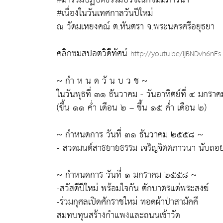
#เนื่องในวันเทศกาลวันปีใหม่
ณ วัดมเหยงคณ์ ต.หันตรา จ.พระนครศรีอยุธยา
คลิกชมสปอตวิดีทัศน์
http://youtu.be/ijBNDvh6nEs
~ กำ ห น ด วั น บ ว ช ~
ในวันพุธที่ ๓๑ ธันวาคม - วันอาทิตย์ที่ ๔ มกร
(ขึ้น ๑๑ ค่ำ เดือน ๒ – ขึ้น ๑๕ ค่ำ เดือน ๒)
~ กำหนดการ วันที่ ๓๑ ธันวาคม ๒๕๕๘ ~
- สวดมนต์สาธยายธรรม เจริญจิตตภาวนา นับถอยห
~ กำหนดการ วันที่ ๑ มกราคม ๒๕๕๘ ~
-สวัสดีปีใหม่ พร้อมใจกัน ตักบาตรแด่พระสงฆ์
-ร่วมกุศลเปิดศักราชใหม่ ทอดผ้าป่าสามัคคี
สมทบทุนสร้างกำแพงและถนนเข้าวัด