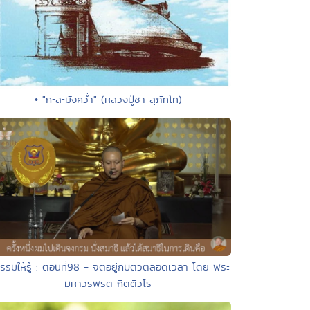
• "กะละมังคว่ำ" (หลวงปู่ชา สุภัทโท)
รรมให้รู้ : ตอนที่98 - จิตอยู่กับตัวตลอดเวลา โดย พระ
มหาวรพรต กิตติวโร