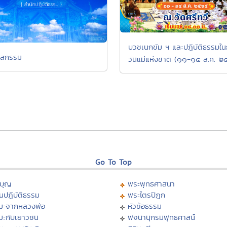
บวชเนกขัม ฯ และปฏิบัติธรรมใ
าสกรรม
วันแม่แห่งชาติ (๑๑-๑๔ ส.ค. ๒
Go To Top
บุญ
พระพุทธศาสนา
นปฏิบัติธรรม
พระไตรปิฏก
มะจากหลวงพ่อ
หัวข้อธรรม
มะกับเยาวชน
พจนานุกรมพุทธศาสน์