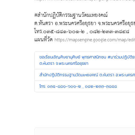
#สำนักปฏิบัติกรรมฐานวัดมเหยงคณ์
ต.หันตรา อ.พระนครศรีอยุธยา จ.พระนครศรีอยุธ
โทร.๐๓๕-๘๘๑-๖๐๑-๒ , ๐๘๒-๒๓๓-๓๘๔๘
แผนที่วัด
https://mapsengine.google.com/map/e
ขอเรียนเชิญศิษยานุศิษย์ พุทธศาสนิกชน #มาร่วมปฏิบัติ
ต.หันตรา จ.พระนครศรีอยุธยา
สำนักปฏิบัติกรรมฐานวัดมเหยงคณ์ ต.หันตรา อ.พระน
โทร: ๐๓๕-๘๘๑-๖๐๑-๒ , ๐๘๒-๒๓๓-๓๘๔๘