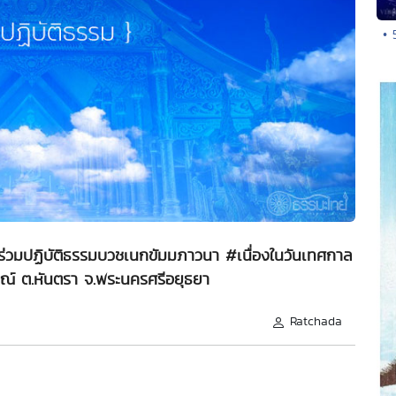
• 
ร่วมปฏิบัติธรรมบวชเนกขัมมภาวนา #เนื่องในวันเทศกาล
คณ์ ต.หันตรา จ.พระนครศรีอยุธยา
Ratchada