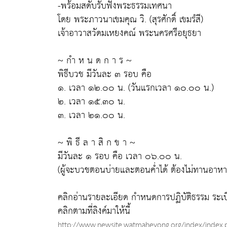
-พร้อมสดับรับฟังพระธรรมเทศนา
โดย พระภาวนาเขมคุณ วิ. (สุรศักดิ์ เขมรํสี)
เจ้าอาวาสวัดมเหยงคณ์ พระนครศรีอยุธยา
~ กำ ห น ด ก า ร ~
พิธีบวช มีวันละ ๓ รอบ คือ
๑. เวลา ๑๒.๐๐ น. (วันแรกเวลา ๑๐.๐๐ น.)
๒. เวลา ๑๕.๓๐ น.
๓. เวลา ๒๑.๐๐ น.
~ พิ ธี ล า สิ ก ข า ~
มีวันละ ๑ รอบ คือ เวลา ๐๖.๐๐ น.
(ผู้จะบวชตอนบ่ายและตอนค่ำได้ ต้องไม่ทานอาหาร
คลิกอ่านรายละเอียด กำหนดการปฏิบัติธรรม ระเ
คลิกตามที่ลิงค์มาให้นี้
http://www.newsite.watmaheyong.org/index/index.