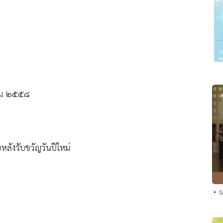
าคม ๒๕๕๘
ลังรับขวัญวันปีใหม่
• ธ