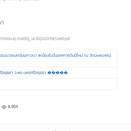
ยา
dit?mid=zLmddQ_ui-GQ.kOXh6Soe0ydI
ธรรมบวชเนกขัมมภาวนา #เนื่องในวันเทศกาลวันปีใหม่ ณ วัดมเหยงคณ์
ครศรีอยุธยา จ.พระนครศรีอยุธยา �����
8,905