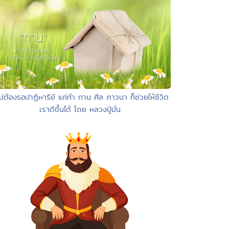
ไม่ต้องรอปาฏิหาริย์ แค่ทำ ทาน ศีล ภาวนา ก็ช่วยให้ชีวิต
เราดีขึ้นได้ โดย หลวงปู่มั่น