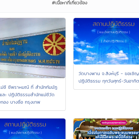
#เนื้อหาที่เกี่ยวข้อง
วัดบางพาน จ.สิงห์บุรี - ขอเชิญ
ปฎิบัติธรรม ทุกวันศุกร์-วันอาทิต
่ชี ชีพราหมณ์ ที่ สำนักกัมมัฎ
และ ปฏิบัติธรรมสำนักแม่ชีวัด
ยทอง บางซื่อ กรุงเทพ