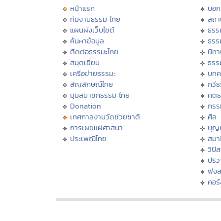
หน้าแรก
บอก
ทีมงานธรรมะไทย
สถา
แผนผังเว็บไซต์
ธรร
ค้นหาข้อมูล
ธรร
ติดต่อธรรมะไทย
นิทา
สมุดเยี่ยม
ธรร
เครือข่ายธรรมะ
บทค
สัญลักษณ์ไทย
กวี
มุมสมาชิกธรรมะไทย
คติ
Donation
กรร
เทศกาลงานวัดช่วยชาติ
ศีล
การเผยแผ่ศาสนา
บุญ
ประเพณีไทย
สมาธ
วิปั
ปริ
ฟัง
คอร์