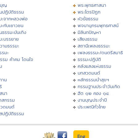
บุญ
พระพุทธศาสนา
นปฏิบัติธรรม
พระไตรปิฏก
มะจากหลวงพ่อ
หัวข้อธรรม
มะกับเยาวชน
พจนานุกรมพุทธศาสน์
นธรรมะบันเทิง
มิลินทปัญหา
มะบรรยาย
เสียงธรรม
วามธรรมะ
สถานีเพลงธรรมะ
ธรรมะ
เพลงธรรมะ/ดนตรีสมาธิ
ธรรม คำคม โดนใจ
ธรรมะปฏิบัติ
ม
คลังแสงแห่งธรรม
บทสวดมนต์
ทาน
หลักธรรมนำสุขฯ
ิ
กรรมฐานประจำวันเกิด
สสนา
ฮีต ๑๒ คอง ๑๔
วาสกรรม
งานบุญประจำปี
สวดมนต์
ประเพณีทั่วไทย
สปฏิบัติธรรม
Eng