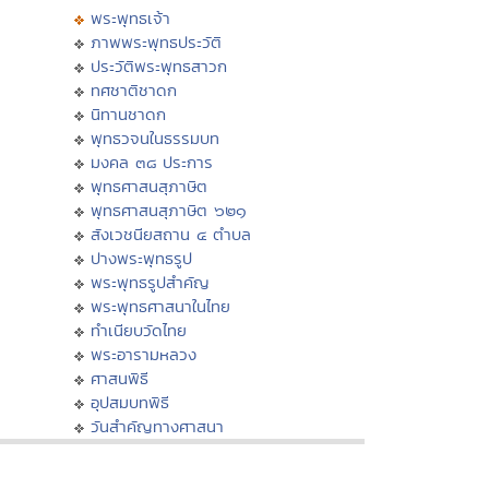
พระพุทธเจ้า
ภาพพระพุทธประวัติ
ประวัติพระพุทธสาวก
ทศชาติชาดก
นิทานชาดก
พุทธวจนในธรรมบท
มงคล ๓๘ ประการ
พุทธศาสนสุภาษิต
พุทธศาสนสุภาษิต ๖๒๑
สังเวชนียสถาน ๔ ตำบล
ปางพระพุทธรูป
พระพุทธรูปสำคัญ
พระพุทธศาสนาในไทย
ทำเนียบวัดไทย
พระอารามหลวง
ศาสนพิธี
อุปสมบทพิธี
วันสำคัญทางศาสนา