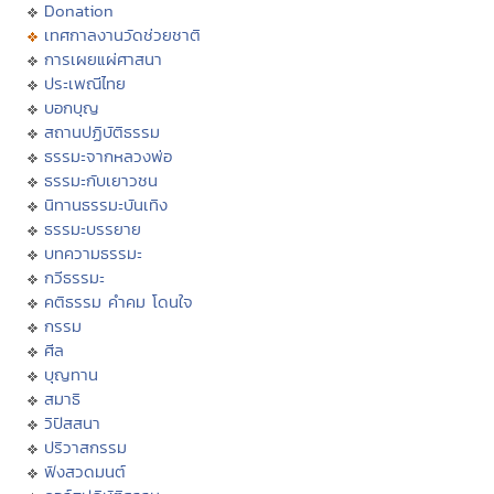
Donation
เทศกาลงานวัดช่วยชาติ
การเผยแผ่ศาสนา
ประเพณีไทย
บอกบุญ
สถานปฏิบัติธรรม
ธรรมะจากหลวงพ่อ
ธรรมะกับเยาวชน
นิทานธรรมะบันเทิง
ธรรมะบรรยาย
บทความธรรมะ
กวีธรรมะ
คติธรรม คำคม โดนใจ
กรรม
ศีล
บุญทาน
สมาธิ
วิปัสสนา
ปริวาสกรรม
ฟังสวดมนต์