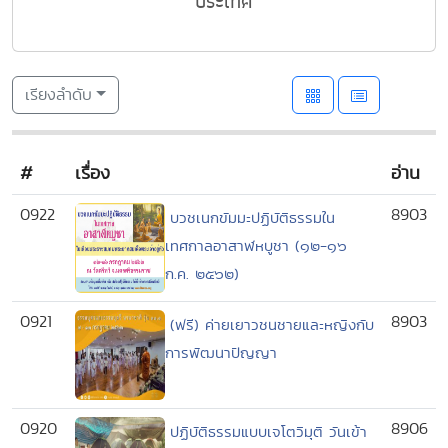
ประเทศ
เรียงลำดับ
#
เรื่อง
อ่าน
0922
8903
บวชเนกขัมมะปฏิบัติธรรมใน
เทศกาลอาสาฬหบูชา (๑๒-๑๖
ก.ค. ๒๕๖๒)
0921
8903
(ฟรี) ค่ายเยาวชนชายและหญิงกับ
การพัฒนาปัญญา
0920
8906
ปฏิบัติธรรมแบบเจโตวิมุติ วันเข้า