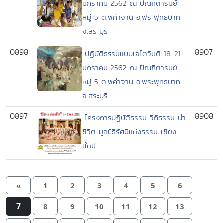
มกราคม 2562 ณ ปัณฑิตารมย์
หมู่ 5 ต.พุคำจาน อ.พระพุทธบาท
จ.สระบุรี
0898
8907
ปฏิบัติธรรมแบบเจโตวิมุติ 18-21
มกราคม 2562 ณ ปัณฑิตารมย์
หมู่ 5 ต.พุคำจาน อ.พระพุทธบาท
จ.สระบุรี
0897
8908
โครงการปฏิบัติธรรม วิถีธรรม นำ
ชีวิต มูลนิธิรัศมีแห่งธรรม เชียง
เใหม่
«
1
2
3
4
5
6
7
8
9
10
11
12
13