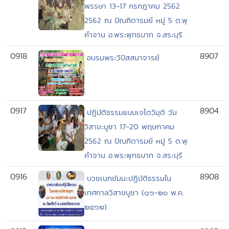
พรรษา 13-17 กรกฎาคม 2562
2562 ณ ปัณฑิตารมย์ หมู่ 5 ต.พุ
คำจาน อ.พระพุทธบาท จ.สระบุรี
0918
8907
อบรมพระวิปัสสนาจารย์
0917
8904
ปฏิบัติธรรมแบบเจโตวิมุติ วัน
วิสาขะบูชา 17-20 พฤษภาคม
2562 ณ ปัณฑิตารมย์ หมู่ 5 ต.พุ
คำจาน อ.พระพุทธบาท จ.สระบุรี
0916
8908
บวชเนกขัมมะปฏิบัติธรรมใน
เทศกาลวิสาขบูชา (๑๖-๒๐ พ.ค.
๒๕๖๒)