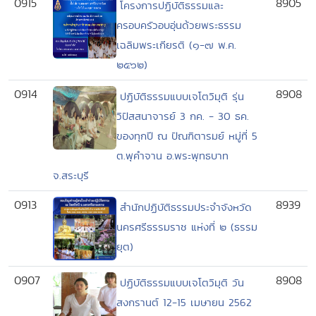
0915
8905
โครงการปฏิบัติธรรมและ
ครอบครัวอบอุ่นด้วยพระธรรม
เฉลิมพระเกียรติ (๑-๗ พ.ค.
๒๕๖๒)
0914
8908
ปฏิบัติธรรมแบบเจโตวิมุติ รุ่น
วิปัสสนาจารย์ 3 กค. - 30 ธค.
ของทุกปี ณ ปัณฑิตารมย์ หมู่ที่ 5
ต.พุคำจาน อ.พระพุทธบาท
จ.สระบุรี
0913
8939
สำนักปฏิบัติธรรมประจำจังหวัด
นครศรีธรรมราช แห่งที่ ๒ (ธรรม
ยุต)
0907
8908
ปฏิบัติธรรมแบบเจโตวิมุติ วัน
สงกรานต์ 12-15 เมษายน 2562