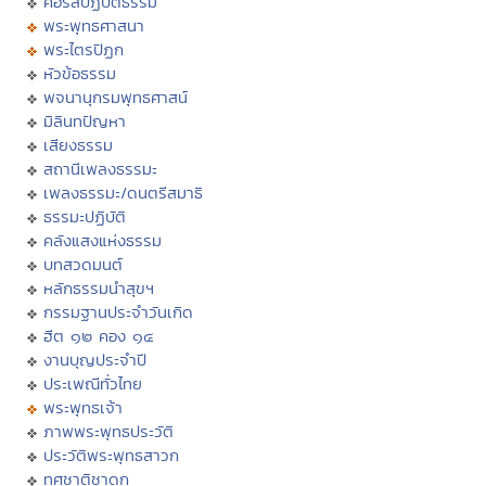
คอร์สปฏิบัติธรรม
พระพุทธศาสนา
พระไตรปิฏก
หัวข้อธรรม
พจนานุกรมพุทธศาสน์
มิลินทปัญหา
เสียงธรรม
สถานีเพลงธรรมะ
เพลงธรรมะ/ดนตรีสมาธิ
ธรรมะปฏิบัติ
คลังแสงแห่งธรรม
บทสวดมนต์
หลักธรรมนำสุขฯ
กรรมฐานประจำวันเกิด
ฮีต ๑๒ คอง ๑๔
งานบุญประจำปี
ประเพณีทั่วไทย
พระพุทธเจ้า
ภาพพระพุทธประวัติ
ประวัติพระพุทธสาวก
ทศชาติชาดก