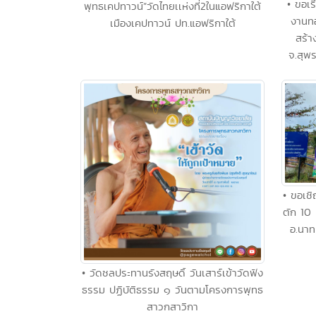
• ขอเร
พุทธเคปทาวน์”วัดไทยเเห่งที่2ในแอฟริกาใต้
งานทอ
เมืองเคปทาวน์ ปท.แอฟริกาใต้
สร้า
จ.สุพ
• ขอเช
ตัก 10
อ.นาท
• วัดชลประทานรังสฤษดิ์ วันเสาร์เข้าวัดฟัง
ธรรม ปฏิบัติธรรม ๑ วันตามโครงการพุทธ
สาวกสาวิกา