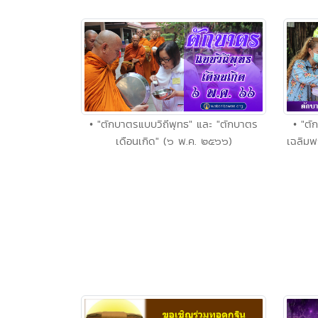
• "ตักบาตรแบบวิถีพุทธ" และ "ตักบาตร
• "ตั
เดือนเกิด" (๖ พ.ค. ๒๕๖๖)
เฉลิม