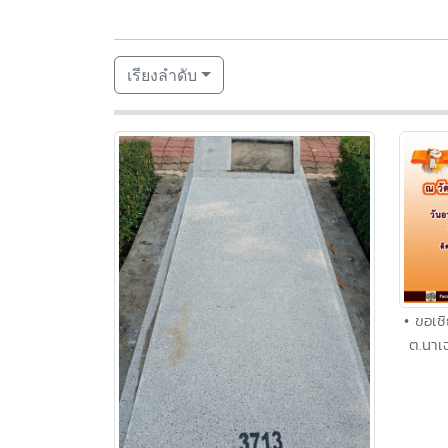
เรียงลำดับ
• ขอเช
ต.นาเ