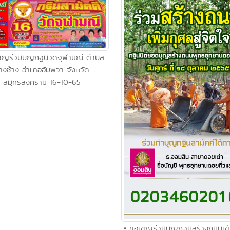
ชิญร่วมบุญกฐินวัดจุฬามณี ตำบล
างช้าง อำเภออัมพวา จังหวัด
สมุทรสงคราม 16-10-65
• ขอเชิญร่วมบุญกฐินสร้างถนนเข