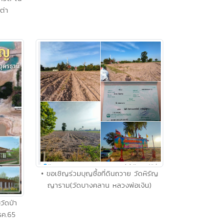
ต่า
• ขอเชิญร่วมบุญซื้อที่ดินถวาย วัดหิรัญ
ญาราม(วัดบางคลาน หลวงพ่อเงิน)
วัดป่า
ธค.65