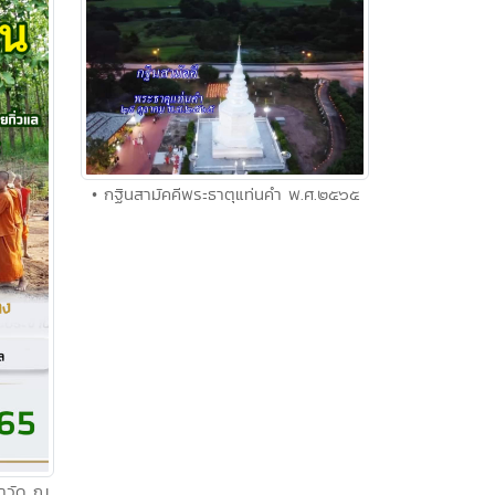
• กฐินสามัคคีพระธาตุแท่นคำ พ.ศ.๒๕๖๕
้าวัด ณ