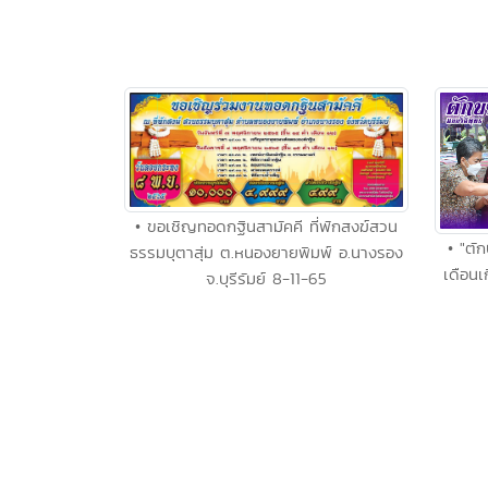
• ขอเชิญทอดกฐินสามัคคี ที่พักสงฆ์สวน
• "ตั
ธรรมบุตาสุ่ม ต.หนองยายพิมพ์ อ.นางรอง
เดือนเ
จ.บุรีรัมย์ 8-11-65