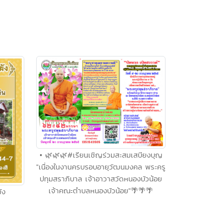
• 🌿🌿🌿#เรียนเชิญร่วมสะสมเสบียงบุญ
"เนื่องในงานครบรอบอายุวัฒนมงคล พระครู
ปทุมสราภิบาล เจ้าอาวาสวัดหนองบัวน้อย
เจ้าคณะตำบลหนองบัวน้อย"🌴🌴🌴
ัง