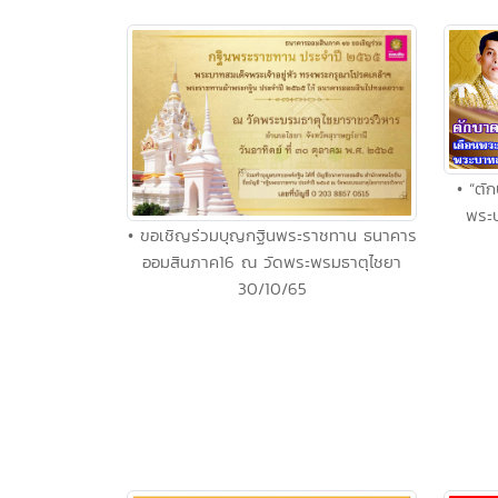
• “ตั
พระบ
• ขอเชิญร่วมบุญกฐินพระราชทาน ธนาคาร
ออมสินภาค16 ณ วัดพระพรมธาตุไชยา
30/10/65