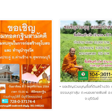
• ขอเชิญร่วมบุญซื้อที่ดินสร้างวัด
ธรรมบุตาสุ่ม ต.หนองยายพิมพ์ อ
จ.บุรีรัมย์