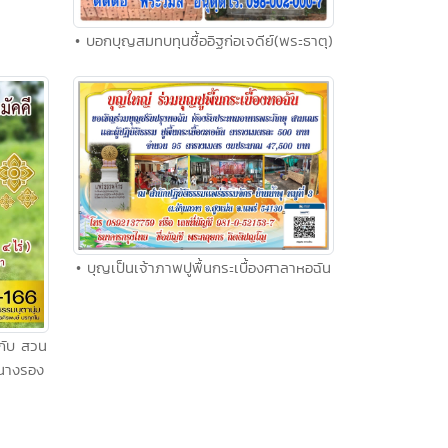
• บอกบุญสมทบทุนซื้ออิฐก่อเจดีย์(พระธาตุ)
• บุญเป็นเจ้าภาพปูพื้นกระเบื้องศาลาหอฉัน
 กับ สวน
.นางรอง