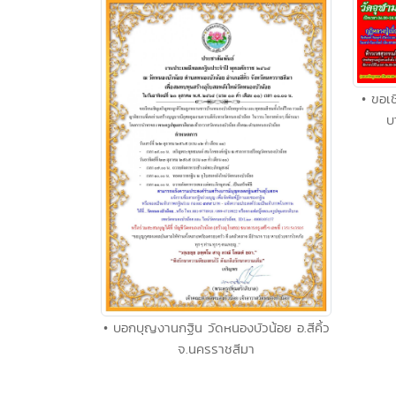
• ขอเ
บ
• บอกบุญงานกฐิน วัดหนองบัวน้อย อ.สีคิ้ว
จ.นครราชสีมา