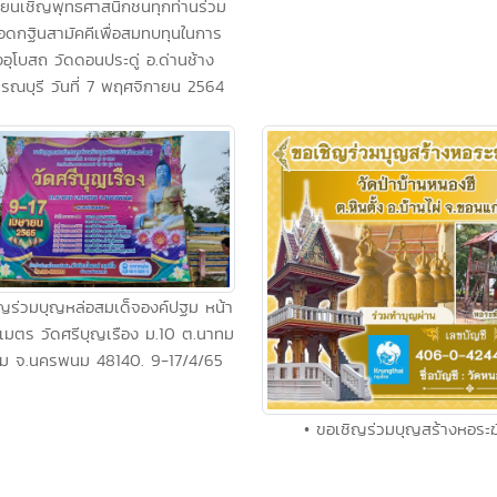
ียนเชิญพุทธศาสนิกชนทุกท่านร่วม
ดกฐินสามัคคีเพื่อสมทบทุนในการ
งอุโบสถ วัดดอนประดู่ อ.ด่านช้าง
รรณบุรี วันที่ 7 พฤศจิกายน 2564
ิญร่วมบุญหล่อสมเด็จองค์ปฐม หน้า
 เมตร วัดศรีบุญเรือง ม.10 ต.นาทม
ม จ.นครพนม 48140. 9-17/4/65
• ขอเชิญร่วมบุญสร้างหอระฆ