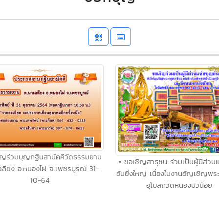
ิญร่วมบุญกฐินสามัคคีวัดธรรมยาน
• ขอเชิญสาธุชน ร่วมเป็นผู้มีส่วน
ฉลียง อ.หนองไผ่ จ.เพชรบูรณ์ 31-
อันยิ่งใหญ่ เนื่องในงานอัญเชิญพ
10-64
อุโบสถวัดหนองบัวน้อย