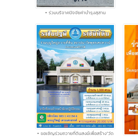
• ร่วมบริจาคปัจจัยค่าบำรุงสุสาน
• ขอเชิญร่วมถวายที่ดินสงฆ์เพื่อสร้าง“วัด