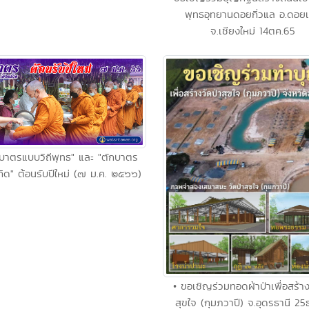
พุทธอุทยานดอยกิ่วแล อ.ดอยเ
จ.เชียงใหม่ 14ตค.65
กบาตรแบบวิถีพุทธ" และ "ตักบาตร
กิด" ต้อนรับปีใหม่ (๗ ม.ค. ๒๕๖๖)
• ขอเชิญร่วมทอดผ้าป่าเพื่อสร้าง
สุขใจ (กุมภวาปี) จ.อุดรธานี 25