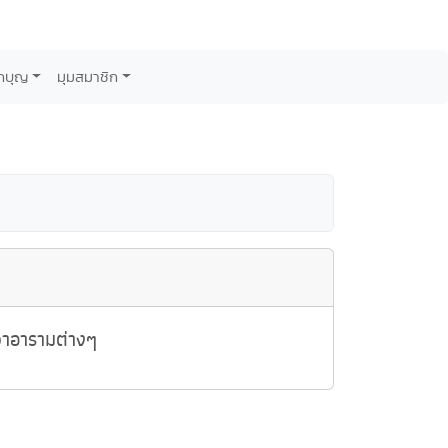
กบุญ
มุมสมาชิก
วาอารามต่างๆ