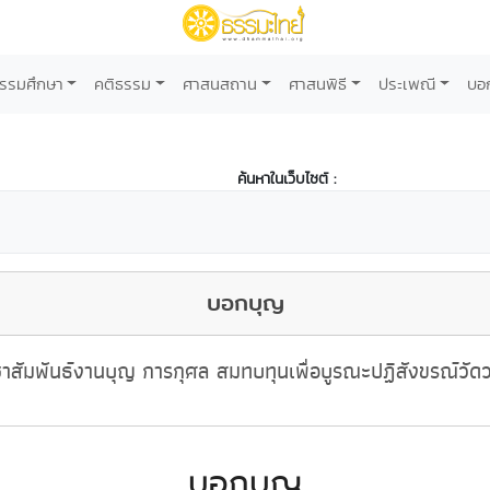
รรมศึกษา
คติธรรม
ศาสนสถาน
ศาสนพิธี
ประเพณี
บอ
ค้นหาในเว็บไซต์ :
บอกบุญ
าสัมพันธ์งานบุญ การกุศล สมทบทุนเพื่อบูรณะปฏิสังขรณ์วัด
บอกบุญ