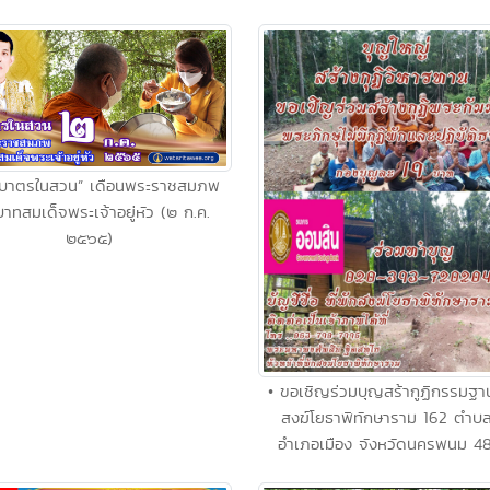
กบาตรในสวน” เดือนพระราชสมภพ
าทสมเด็จพระเจ้าอยู่หัว (๒ ก.ค.
๒๕๖๕)
• ขอเชิญร่วมบุญสร้ากูฏิกรรมฐาน
สงฆ์โยธาพิทักษาราม 162 ตำบลก
อำเภอเมือง จังหวัดนครพนม 