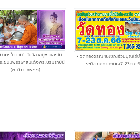
กบาตรในสวน" วันวิสาขบูชาและวัน
• วัดทองจรัญ46เชิญร่วมบุญไถ่ชี
พระชนมพรรษาสมเด็จพระบรมราชินี
ระบือเทศกาลกนเจ7-23ต.ค.
(๓ มิ.ย. ๒๕๖๖)