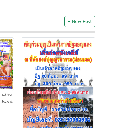
+
New Post
แห่งบุญ
ระประธาน