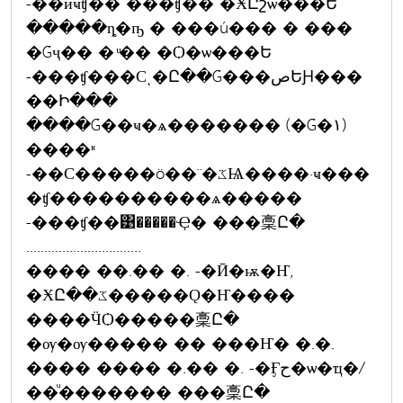
-��иҹʧ�� ���ʧ�� �ӾԸշѡ���Ե
�����ȵ�ҧ � ���ú��� � ���
�Ǵҷ�� � ͧ�� �Ѻ�ѡ���Ե
-���ʧ���Сͺ�Ը��Ǵ���صԵԨ���
��Ի���
����Ǵ��ҹ�ѧ������� (�Ǵ�١)
����ʶ
-��С�����ö��¨�ػѨ����·ҹ���
�ʧ����������ѧ�����
-���ʧ��͹�����Ҿ� ���稾Ը�
................................
���� ��.�� �. -�Ӣ�ѭ�Ҥ,
�ӾԸ��ػ�����Ǫ�Ҥ����
����ӴѺ�����稾Ը�
�ѹ�ѹ����� �� ���Ҥ� �.�.
���� ���� �.�� �. -�Ӻح�ѡ�ҵ�/
��ͧ������� ���稾Ը�