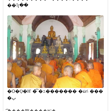
��⢷��
�Ѻ�Ǫ�Ҥ �͡ �ػ������� �ӹǹ ���
�ٻ