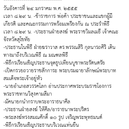
*****************************
วันอังคารที่ ๒๔ มกราคม พ.ศ. ๒๕๕๕
เวลา ๘.๒๙ น. -ข้าราชการ พ่อค้า ประชาชนและแขกผู้มี
เกียรติ และคณะกรรมการพร้อมเพรียงกัน ณ ประรำพิธี
เวลา ๘.๒๙ น. -ประธานฝ่ายสงฆ์ พระราชวิมลเมธี เจ้าคณะ
จังหวัดสุโขทัย
-ประธานในพิธี ฝ่ายฆราวาส ดร.พรรณสิริ กุลนารถศิริ เดิน
ทางมาถึงบริเวณพิธี ณ มณฑลพิธี
-พิธีกรเรียนเชิญประธานจุดธูปเทียนบูชาพระรัตนตรัย
-เปิดกรวยถวายราชสักการะ พระบรมฉายาลักษณ์พระบาท
สมเด็จพระเจ้าอยู่หัว
-นายอำเภอสวรรคโลก อ่านประกาศพระบรมราชโองการ
พระราชทานวิสุงคามสีมา
-มัคนายกนำกราบพระอาราธนาศีล
-ประธานฝ่ายสงฆ์ ให้ศีล/อาราธนาพระปริตร
-พระสงฆ์ทรงสมณศักดิ์ ๑๐ รูป เจริญพระพุทธมนต์
-พิธีกรเรียนเชิญประธานบริเวณแท่นยืน