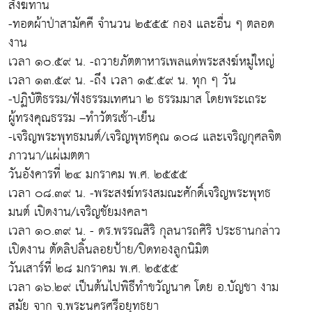
สังฆทาน
-ทอดผ้าป่าสามัคคี จำนวน ๒๕๕๕ กอง และอื่น ๆ ตลอด
งาน
เวลา ๑๐.๕๙ น. -ถวายภัตตาหารเพลแด่พระสงฆ์หมู่ใหญ่
เวลา ๑๓.๕๙ น. -ถึง เวลา ๑๕.๕๙ น. ทุก ๆ วัน
-ปฏิบัติธรรม/ฟังธรรมเทศนา ๒ ธรรมมาส โดยพระเถระ
ผู้ทรงคุณธรรม –ทำวัตรเช้า-เย็น
-เจริญพระพุทธมนต์/เจริญพุทธคุณ ๑๐๘ และเจริญกุศลจิต
ภาวนา/แผ่เมตตา
วันอังคารที่ ๒๔ มกราคม พ.ศ. ๒๕๕๕
เวลา ๐๘.๓๙ น. -พระสงฆ์ทรงสมณะศักดิ์เจริญพระพุทธ
มนต์ เปิดงาน/เจริญชัยมงคลฯ
เวลา ๑๐.๓๙ น. - ดร.พรรณสิริ กุลนารถศิริ ประธานกล่าว
เปิดงาน ตัดลิปลิ้นลอยป้าย/ปิดทองลูกนิมิต
วันเสาร์ที่ ๒๘ มกราคม พ.ศ. ๒๕๕๕
เวลา ๑๖.๒๙ เป็นต้นไปพิธีทำขวัญนาค โดย อ.บัญชา งาม
สมัย จาก จ.พระนครศรีอยุทธยา