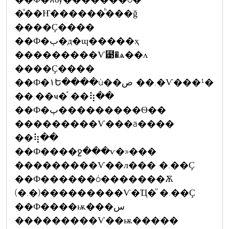
�ͧ��Ҥ������ͪ���ǧ
����Ҫ����
��Ф�ٻ�д�ɰ�����ҳ
���������Ѵ⹹�ѧ��ᴧ
����Ҫ����
��Ф�١Ե����ù��ص ��.�Ѵ���¹�
��.��ҹ�֡ ��⢷��
��Ф�پ���������Ѳ��
���������Ѵ���ä����
��⢷��
��Ф����ջ���ѵ�»���
���������Ѵ��л��� �.��Ҫ
��Ф������ó�������Ѫ
(�.�)���������Ѵ�Ҵ�ͧ �.��Ҫ
��Ф����ѭ���س
���������Ѵ��ѭ�����