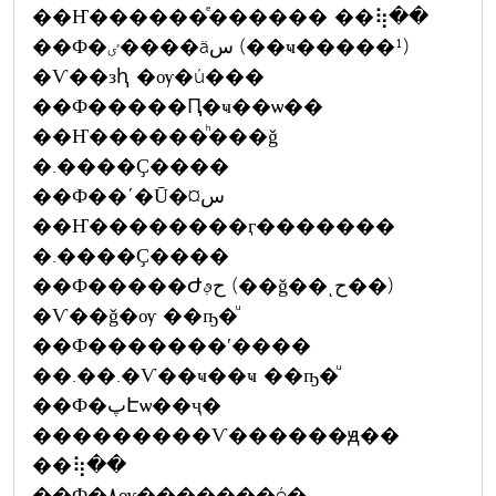
��Ҥ������ͤ������ ��⢷��
��Ф�ٸ����äس (��ҹ�����¹)
�Ѵ��зԧ �ѹ�ú���
��Ф�����Ԥ�ҹ��ѡ��
��Ҥ������ͪ���ǧ
�.����Ҫ����
��Ф��ʹ�Ū�¤س
��Ҥ��������ӷ�������
�.����Ҫ����
��Ф�����Ժحࢵ (��ǧ��ͺح��)
�Ѵ��ǧ�ѹ ��ҧ�ͧ
��Ф�������ʹ����
��.��.�Ѵ��ҹ��ҹ ��ҧ�ͧ
��Ф�پԷѡ��ҷ�
���������Ѵ������ԭ��
��⢷��
��Ф�٨ѹ�������ó�