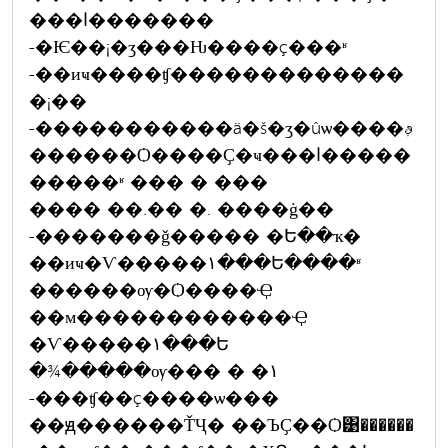
���ا�������
-�Ѥ��¡�ӡ���Ƕ����ç���ʶ
-��иҹ����ʧ�������������
�¡��
-�����������ä�š�ӡ�ûѡ����ࢵ
������Ѻ����Ҫ�ҹ���ا�����
�����ʶ ��� � ���
���� ��.�� �. ����ġ��
-�������ǧ����� �Ե��ҡ�
��иҹ�Ѵ�����١���Ե����ʶ
������ѹ�Ѻ����Ҿ
��м������������Ҿ
�Ѵ�����١���Ե
�¾�����ѹ��� � �١
-���ʧ��ç����ѡ���
��ԭ������ŤҶ� ��ЪҪ��Ѻ͹������