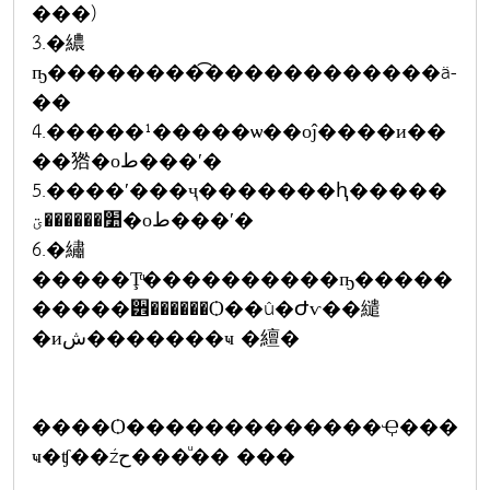
���)
3.�繷
ҧ��������͡������������ä-
��
4.�����¹�����ѡ��оĵ����и��
��㹾�оط���ʹ�
5.����ʹ���ҷ�������ԧ�����
׺������ؾ�оط���ʹ�
6.�繡
�����Ţͧ����������ҧ�����
�����੾������Ѻ��û�Ժѵ��繾
�иش�������ҹ �繵�
����Ѻ�������������Ҿ���
ҹ�ʧ��źح���ͧ�� ���