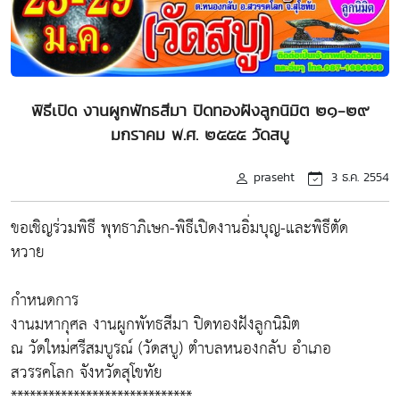
พิธีเปิด งานผูกพัทธสีมา ปิดทองฝังลูกนิมิต ๒๑-๒๙
มกราคม พ.ศ. ๒๕๕๕ วัดสบู
praseht
3 ธ.ค. 2554
ขอเชิญร่วมพิธี พุทธาภิเษก-พิธีเปิดงานอิ่มบุญ-และพิธีตัด
หวาย
กำหนดการ
งานมหากุศล งานผูกพัทธสีมา ปิดทองฝังลูกนิมิต
ณ วัดใหม่ศรีสมบูรณ์ (วัดสบู) ตำบลหนองกลับ อำเภอ
สวรรคโลก จังหวัดสุโขทัย
*****************************