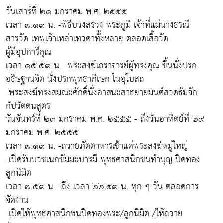
วันเสาร์ที่ ๒๑ มกราคม พ.ศ. ๒๕๕๕
เวลา ๗.๑๙ น. -พิธีบวงสรวง พระภูมิ เจ้าที่แม่นางธรณี
สารวัด เทพเจ้าเหล่าเทวดาทั้งหลาย ตลอดเสื้อวัด
ผู้มีอุปการีคุณ
เวลา ๑๕.๕๙ น. -พระสงฆ์เถราจารย์ผู้ทรงคุณ ขึ้นนั่งปรก
อธิษฐานจิต นั่งปรกพุทธาภิเษก ในอุโบสถ
-พระสงฆ์ทรงสมณะศักดิ์นั่งอาสนะสาธยายมนต์สวดธัมจัก
กัปวัตตนสูตร
วันจันทร์ที่ ๒๓ มกราคม พ.ศ. ๒๕๕๕ - ถึงวันอาทิตย์ที่ ๒๙
มกราคม พ.ศ. ๒๕๕๕
เวลา ๗.๑๙ น. -ถวายภัตตาหารเช้าแด่พระสงฆ์หมู่ใหญ่
-เปิดรับบวชเนกขัมมะบารมี พุทธศาสนิกชนทำบุญ ปิดทอง
ลูกนิมิต
เวลา ๗.๕๙ น. -ถึง เวลา ๒๒.๕๙ น. ทุก ๆ วัน ตลอดการ
จัดงาน
-เปิดให้พุทธศาสนิกชนปิดทองพระ/ลูกนิมิต /ให้ถวาย