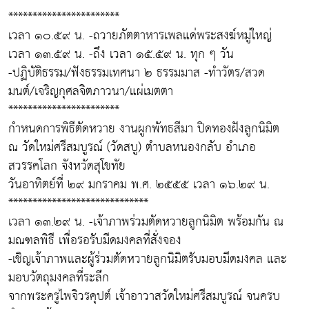
***********************
เวลา ๑๐.๕๙ น. -ถวายภัตตาหารเพลแด่พระสงฆ์หมู่ใหญ่
เวลา ๑๓.๕๙ น. -ถึง เวลา ๑๕.๕๙ น. ทุก ๆ วัน
-ปฏิบัติธรรม/ฟังธรรมเทศนา ๒ ธรรมมาส -ทำวัตร/สวด
มนต์/เจริญกุศลจิตภาวนา/แผ่เมตตา
***********************
กำหนดการพิธีตัดหวาย งานผูกพัทธสีมา ปิดทองฝังลูกนิมิต
ณ วัดใหม่ศรีสมบูรณ์ (วัดสบู) ตำบลหนองกลับ อำเภอ
สวรรคโลก จังหวัดสุโขทัย
วันอาทิตย์ที่ ๒๙ มกราคม พ.ศ. ๒๕๕๕ เวลา ๑๖.๒๙ น.
*****************************
เวลา ๑๓.๒๙ น. -เจ้าภาพร่วมตัดหวายลูกนิมิต พร้อมกัน ณ
มณฑลพิธี เพื่อรอรับมีดมงคลที่สั่งจอง
-เชิญเจ้าภาพและผู้ร่วมตัดหวายลูกนิมิตรับมอบมีดมงคล และ
มอบวัตถุมงคลที่ระลึก
จากพระครูไพจิวรคุปต์ เจ้าอาวาสวัดใหม่ศรีสมบูรณ์ จนครบ