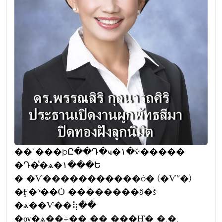
��˹���þԸ��Դ�ҹ�١�ѷ�����
�Դ�ͧ�ѧ�١���Ե
� �Ѵ�����������ó� (�Ѵʺ�)
�Ӻ�˹ͧ��Ѻ ��������ä�š
�ѧ��Ѵ��⢷��
�ѹ�ѧ��÷�� �� ���Ҥ� �.�.