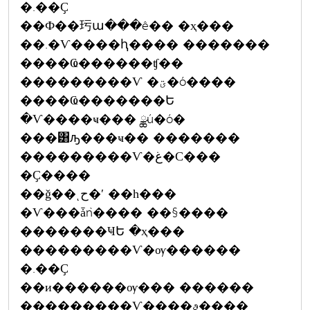
�.��Ҫ
��Ф��㺮ա���ê�� �ҳ���
��.�Ѵ����ԧ���� �������
����Ҩ������ʧ��
���������Ѵ �ؾ�ó����
����Ҩ�������Ե
�Ѵ����ҹ��� ྪú�ó�
���͸ԡ���ҹ�� �������
���������Ѵ�غ�С���
�Ҫ����
��ǧ��ͺح�ʹ ��һ���
�Ѵ���ǡǹ���� ��§����
�������ҸԵ �ҳ���
���������Ѵ�ѹ������
�.��Ҫ
��и������ѹ��� ������
���������Ѵ����ࢵ����