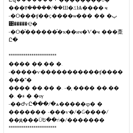
���ह�����/��Ш�ػѨ����·ҹ
-�Ѻ���ʧ��ç����ѡ��� �� �ٻ
͹�����Ҿ�
-�Ѻ�ͧ������֡�ҡ��иҹ�Ѵ�ҹ ���稾
Ը�
***********************
���� ��.�� �.
-�����ѵ�����������ʧ����
���˭�
���� ��.�� �. -�֧ ���� ��.��
�. �ء � �ѹ
-��ԺѵԸ���/�ѧ�����ȹ� �
������� -���ѵ�/�Ǵ����/
��ԭ���ŨԵ��ǹ�/�������
***********************