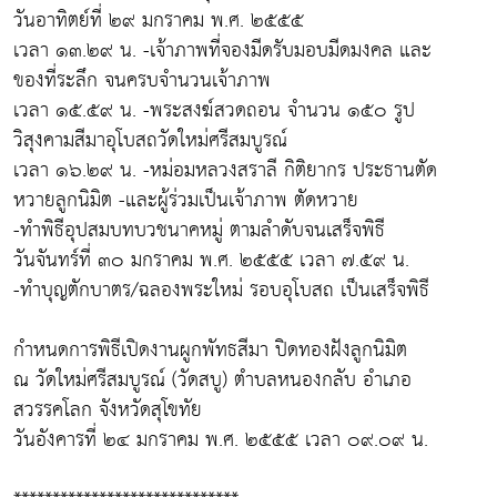
วันอาทิตย์ที่ ๒๙ มกราคม พ.ศ. ๒๕๕๕
เวลา ๑๓.๒๙ น. -เจ้าภาพที่จองมีดรับมอบมีดมงคล และ
ของที่ระลึก จนครบจำนวนเจ้าภาพ
เวลา ๑๕.๕๙ น. -พระสงฆ์สวดถอน จำนวน ๑๕๐ รูป
วิสุงคามสีมาอุโบสถวัดใหม่ศรีสมบูรณ์
เวลา ๑๖.๒๙ น. -หม่อมหลวงสราลี กิติยากร ประธานตัด
หวายลูกนิมิต -และผู้ร่วมเป็นเจ้าภาพ ตัดหวาย
-ทำพิธีอุปสมบทบวชนาคหมู่ ตามลำดับจนเสร็จพิธี
วันจันทร์ที่ ๓๐ มกราคม พ.ศ. ๒๕๕๕ เวลา ๗.๕๙ น.
-ทำบุญตักบาตร/ฉลองพระใหม่ รอบอุโบสถ เป็นเสร็จพิธี
กำหนดการพิธีเปิดงานผูกพัทธสีมา ปิดทองฝังลูกนิมิต
ณ วัดใหม่ศรีสมบูรณ์ (วัดสบู) ตำบลหนองกลับ อำเภอ
สวรรคโลก จังหวัดสุโขทัย
วันอังคารที่ ๒๔ มกราคม พ.ศ. ๒๕๕๕ เวลา ๐๙.๐๙ น.