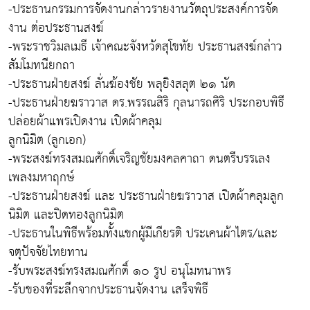
-ประธานกรรมการจัดงานกล่าวรายงานวัตถุประสงค์การจัด
งาน ต่อประธานสงฆ์
-พระราชวิมลเมธี เจ้าคณะจังหวัดสุโขทัย ประธานสงฆ์กล่าว
สัมโมทนียกถา
-ประธานฝ่ายสงฆ์ ลั่นฆ้องชัย พลุยิงสลุต ๒๑ นัด
-ประธานฝ่ายฆราวาส ดร.พรรณสิริ กุลนารถศิริ ประกอบพิธี
ปล่อยผ้าแพรเปิดงาน เปิดผ้าคลุม
ลูกนิมิต (ลูกเอก)
-พระสงฆ์ทรงสมณศักดิ์เจริญชัยมงคลคาถา ดนตรีบรรเลง
เพลงมหาฤกษ์
-ประธานฝ่ายสงฆ์ และ ประธานฝ่ายฆราวาส เปิดผ้าคลุมลูก
นิมิต และปิดทองลูกนิมิต
-ประธานในพิธีพร้อมทั้งแขกผู้มีเกียรติ ประเคนผ้าไตร/และ
จตุปัจจัยไทยทาน
-รับพระสงฆ์ทรงสมณศักดิ์ ๑๐ รูป อนุโมทนาพร
-รับของที่ระลึกจากประธานจัดงาน เสร็จพิธี