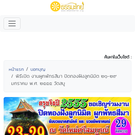
ค้นหาในเว็บไซต์ :
หน้าแรก
บอกบุญ
พิธีเปิด งานผูกพัทธสีมา ปิดทองฝังลูกนิมิต ๒๑-๒๙
มกราคม พ.ศ. ๒๕๕๕ วัดสบู