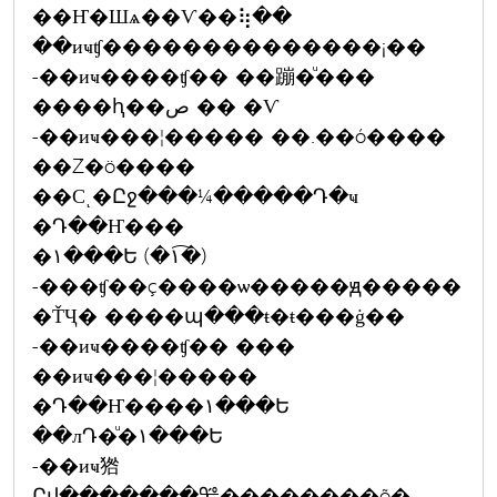
��Ҥ�Шѧ��Ѵ��⢷��
��иҹʧ��������������¡��
-��иҹ����ʧ�� ��蹦�ͧ���
����ԧ��ص �� �Ѵ
-��иҹ���¦����� ��.��ó����
��Ź�ö����
��Сͺ�Ըջ���¼�����Դ�ҹ
�Դ��Ҥ���
�١���Ե (�١�͡)
-���ʧ��ç����ѡ�����ԭ�����
�ŤҶ� ����պ���ŧ�ŧ���ġ��
-��иҹ����ʧ�� ���
��иҹ���¦�����
�Դ��Ҥ����١���Ե
��лԴ�ͧ�١���Ե
-��иҹ㹾
Ըվ�������ᢡ��������õ�