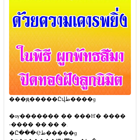
���ԭ�����Ըվط����ɡ
�ѹ������� �� ���Ҥ� ����
-���� ��.�� �.
�Ը���Ҿط�����ɡ