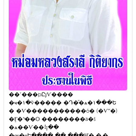
��˹���þԸյѴ����
�ҹ�١�ѷ����� �Դ�ͧ�ѧ�١���Ե
� �Ѵ�����������ó� (�Ѵʺ�)
�Ӻ�˹ͧ��Ѻ ��������ä�š
�ѧ��Ѵ��⢷��
�ѹ�ҷԵ���� �� ���Ҥ� �.�.