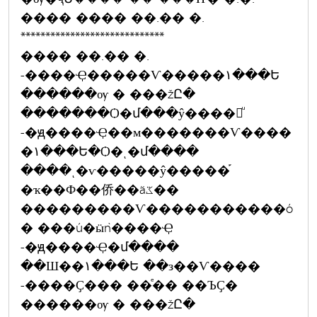
���� ���� ��.�� �.
*****************************
���� ��.�� �.
-����Ҿ�����Ѵ�����١���Ե
������ѹ � ���žԸ�
�������Ѻ�մ���ŷ����觨ͧ
-�ԭ����Ҿ��м�������Ѵ����
�١���Ե�Ѻ�ͺ�մ����
����ͺ�ѵ�����ŷ�����֡
�ҡ��Ф��侨��äػ��
���������Ѵ�����������ó
� ���ú�ӹǹ����Ҿ
-�ԭ����Ҿ�մ����
��Ш��١���Ե ��з��Ѵ����
-����Ҫ��� ��ͤ�� ��ЪҪ�
������ѹ � ���žԸ�