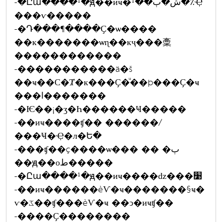
-�Ըա����¹�ԭ��иҹ�ش�ٻ��¹�٪Ҿ
���ѵ�����
-�Դ���¶����Ҫ�ѡ����
��к�������ѡɳ��кҷ���稾
������������
-�����������ä�š
��ҹ��С�Ⱦ�к���Ҫ�ͧ��þ���Ҫ�ҹ
���ا�������
-�Ѥ��¡�ӡ�Һ������Ҹ�����
-��иҹ����ʧ�� ������/
���Ҹ�Ҿ�л�Ե�
-���ʧ��ç����ѡ��� �� �ٻ
��ԭ��оط�����
-�Ըա����¹�ԭ��иҹ����ǳ���׹
-��иҹ������èѴ�ҹ�������§ҹ�
ѵ�ػ��ʧ���èѴ�ҹ ��ͻ�иҹʧ��
-����Ҫ��������