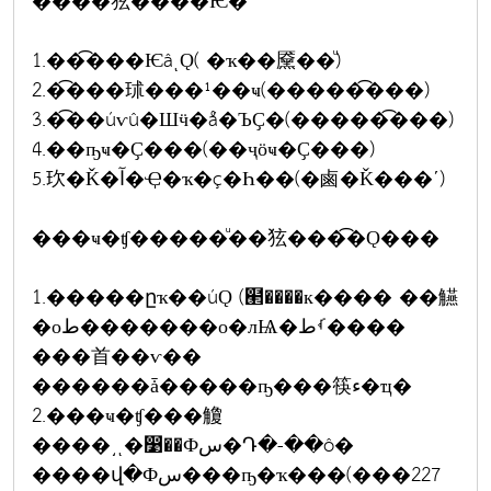
�͡���㹡����Ѥ�
1.��͡���ѤâͺǪ( �ҡ��黡��ͧ)
2.�͡���㺷���¹��ҹ(�����͡���)
3.�͡��úѵû�Шӵ�ǻ�ЪҪ�(�����͡���)
4.��ҧҹ�Ҫ���(��ҷӧҹ�Ҫ���)
5.㺵�Ǩ�آ�Ҿ�ҡ�ç�Һ��(�鹵�Ǩ���ʹ)
���ҹ�ʧ�����ͧ��㹡���͡�Ǫ���
1.�����ըҡ��úǪ (๢����к���� ��觾
�оط�������о�лѨ�ࡾط����
���⾸��ѵ��
������ǡ�����ҧ���筷ء�ҵ�
2.���ҹ�ʧ���觼
����͵ͺ�෹��Фس�Դ�-��ô�
����վ�Фس���ҧ�ҡ���(���227