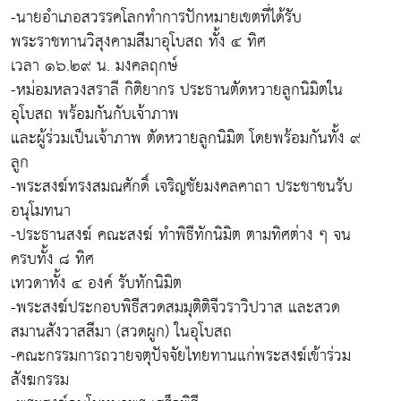
-นายอำเภอสวรรคโลกทำการปักหมายเขตที่ได้รับ
พระราชทานวิสุงคามสีมาอุโบสถ ทั้ง ๔ ทิศ
เวลา ๑๖.๒๙ น. มงคลฤกษ์
-หม่อมหลวงสราลี กิติยากร ประธานตัดหวายลูกนิมิตใน
อุโบสถ พร้อมกันกับเจ้าภาพ
และผู้ร่วมเป็นเจ้าภาพ ตัดหวายลูกนิมิต โดยพร้อมกันทั้ง ๙
ลูก
-พระสงฆ์ทรงสมณศักดิ์ เจริญชัยมงคลคาถา ประชาชนรับ
อนุโมทนา
-ประธานสงฆ์ คณะสงฆ์ ทำพิธีทักนิมิต ตามทิศต่าง ๆ จน
ครบทั้ง ๘ ทิศ
เทวดาทั้ง ๔ องค์ รับทักนิมิต
-พระสงฆ์ประกอบพิธีสวดสมมุติติจีวราวิปวาส และสวด
สมานสังวาสสีมา (สวดผูก) ในอุโบสถ
-คณะกรรมการถวายจตุปัจจัยไทยทานแก่พระสงฆ์เข้าร่วม
สังฆกรรม