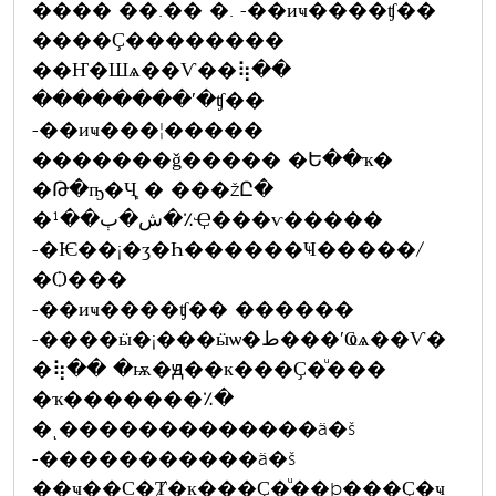
���� ��.�� �. -��иҹ����ʧ��
����Ҫ��������
��Ҥ�Шѧ��Ѵ��⢷��
��������ʹ�ʧ��
-��иҹ���¦�����
�������ǧ����� �Ե��ҡ�
�Թ�ҧ�Ҷ֧ � ���žԸ�
�ش�ٻ��¹�٪Ҿ���ѵ�����
-�Ѥ��¡�ӡ�Һ������Ҹ�����/
�Ѻ���
-��иҹ����ʧ�� ������
-����ӹ�¡���ӹѡ�ط���ʹҨѧ��Ѵ�
�⢷�� �ѭ�ԭ��к���Ҫ�ͧ���
�ҡ�������٪�
�ͺ�������������ä�š
-�����������ä�š
��ҹ��С�Ⱦ�к���Ҫ�ͧ��þ���Ҫ�ҹ