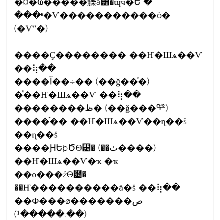
�¤�Ҩ�����觻á͸�ɰҹ�Ե �
���ʶ�Ѵ�����������ó�
(�Ѵʺ�)
����Ҫ�������� ��Ҥ�Шѧ��Ѵ
��⢷��
����آ��÷�� (��ǧ��ͨ�)
�ͧ��Ҥ�Шѧ��Ѵ ��⢷��
��������ظ� (��ǧ���ᢡ)
����֡�� ��Ҥ�Шѧ��Ѵ��ɳ��š
��ɳ��š
����ԨԵþԾѲ⹴� (��ٺ����)
��Ҥ�Шѧ��Ѵ�ҡ �ҡ
��о���žѲ⹴�
��Ҥ����������ä�š ��⢷��
��Ф���ø�������ص
(��.�����¹)