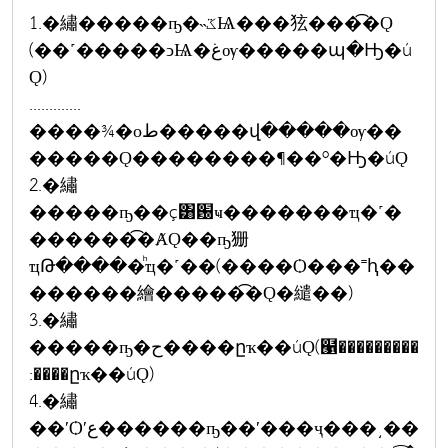
1.�繡�����ҧ�˵ػѨ���㹡���͡�Ǫ
(��˹�����ͻѨ�غѹ�����պ�Ԣ�ú
Ǫ)
.............
����¾�оط�����վ�����ѹ��
�����Ǫ��������¶��º�Ԣ�úǪ
2.�繡
�����ҧ��ç͸԰ҹ�������ҵ�˹�
������͡�ȺǪ��ҧ㹪
ҵԹ�����ͪҵ�˹��(����Ѻ���˭ԧ��
������繪�����͡�Ǫ�繾��)
3.�繡
�����ҧ�ح����ըҡ��úǪ(๡���������
:����ըҡ��úǪ)
4.�繡
��ʹѺʹع������ҧ��ʹ���ҷ���͵��