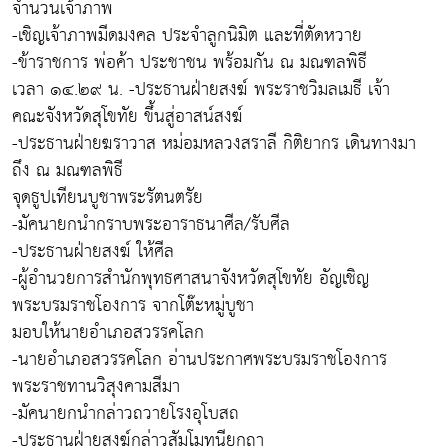
จำนวนเจ้าภาพ
-เชิญเจ้าภาพมีดมงคล ประจำลูกนิมิต และที่ตัดหวาย
-ข้าราชการ พ่อค้า ประชาชน พร้อมกัน ณ มณฑลพิธี
เวลา ๑๔.๒๙ น. -ประธานฝ่ายสงฆ์ พระราชวิมลเมธี เจ้า
คณะจังหวัดสุโขทัย ขึ้นสู่อาสน์สงฆ์
-ประธานฝ่ายฆราวาส หม่อมหลวงสราลี กิติยากร เดินทางมา
ถึง ณ มณฑลพิธี
จุดธูปเทียนบูชาพระรัตนตรัย
-มัคนายกนำกราบพระอาราธนาศีล/รับศีล
-ประธานฝ่ายสงฆ์ ให้ศีล
-ผู้อำนวยการสำนักพุทธศาสนาจังหวัดสุโขทัย อัญเชิญ
พระบรมราชโองการ จากโต๊ะหมู่บูชา
มอบให้นายอำเภอสวรรคโลก
-นายอำเภอสวรรคโลก อ่านประกาศพระบรมราชโองการ
พระราชทานวิสุงคามสีมา
-มัคนายกนำกล่าวถวายโรงอุโบสถ
-ประธานฝ่ายสงฆ์กล่าวสัมโมทนียกถา