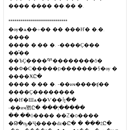
���� ���� ��.�� �.
*****************************
�ѹ�ѧ��÷�� �� ���Ҥ� �.�.
����
���� �.�� �. -����Ҫ���
��ͤ��
��ЪҪ����ᢡ��������õ�
��Ф�С�����þ�������§�ѹ �
����ӾԸ�
���� �.�� �. -��иҹ����ʧ��
����Ҫ��������
��Ҥ�Шѧ��Ѵ��⢷��
-��иҹ㹾Ը� ���¦�����
��.��ó���� ��Ź�ö����
�Թ�ҧ�Ҷ֧����ǳ�Ը� � ���žԸ�