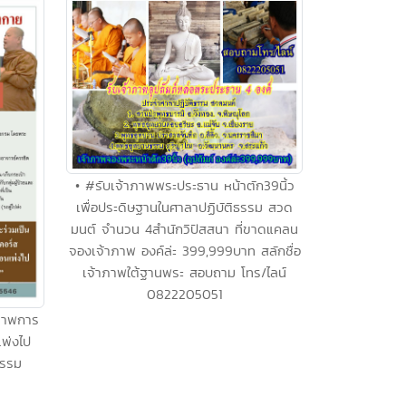
• #รับเจ้าภาพพระประธาน หน้าตัก39นิ้ว
เพื่อประดิษฐานในศาลาปฏิบัติธรรม สวด
มนต์ จำนวน 4สำนักวิปัสสนา ที่ขาดแคลน
จองเจ้าภาพ องค์ล่ะ 399,999บาท สลักชื่อ
เจ้าภาพใต้ฐานพระ สอบถาม โทร/ไลน์
0822205051
าภาพการ
เพ่งไป
ธรรม