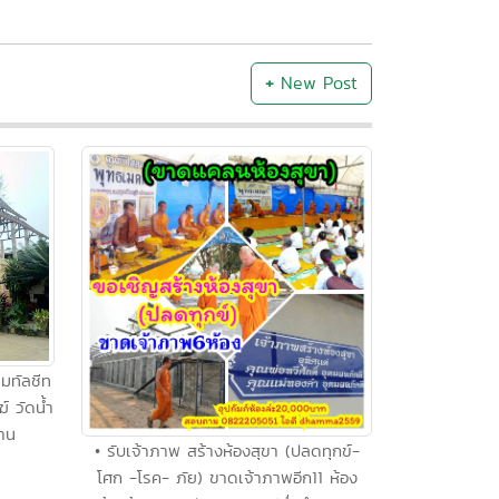
+
New Post
มทัลชีท
ฆ์ วัดน้ำ
่าน
• รับเจ้าภาพ สร้างห้องสุขา (ปลดทุกข์-
โศก -โรค- ภัย) ขาดเจ้าภาพอีก11 ห้อง