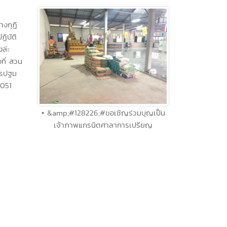
• &amp;#128226;#ขอเชิญร่วมบุญเป็น
เจ้าภาพแกรนิตศาลาการเปรียญ
างกุฏิ
ฏิบัติ
ล่ะ
ที่ สวน
ครปฐม
051