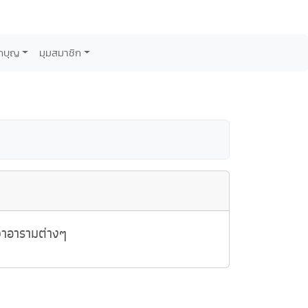
กบุญ
มุมสมาชิก
วาอารามต่างๆ