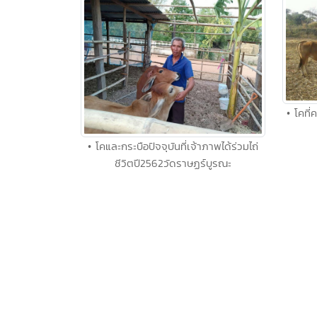
• โคที
• โคและกระบือปัจจุบันที่เจ้าภาพได้ร่วมไถ่
ชีวิตปี2562วัดราษฏร์บูรณะ