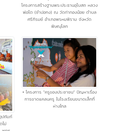
โครงการสร้างฐานพระประธานอุโบสถ หลวง
พ่อโต (ซำปอกง) ณ วัดท่าทองน้อย ตำบล
ศรีภิรมย์ อำเภอพรหมพิราม จังหวัด
พิษณุโลก
• โครงการ "ครูของประชาชน" ปัญหาเรื่อง
การขาดแคลนครู ในโรงเรียนขนาดเล็กที่
ห่างไกล
ุปถัมภ์
ตไม่
า พุทธ