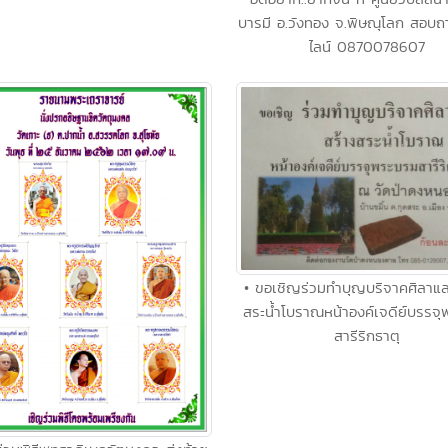
บารมี อ.วังทอง จ.พิษณุโลก สอบถา
ไลน์ 0870078607
• ขอเชิญร่วมทำบุญบริจาคศิลาแล
สระน้ำโบราณหน้าองค์เจดีย์บรรจ
สารีริกธาตุ