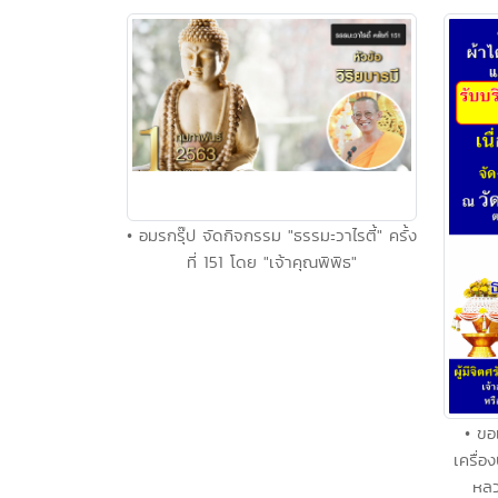
• อมรกรุ๊ป จัดกิจกรรม "ธรรมะวาไรตี้" ครั้ง
ที่ 151 โดย "เจ้าคุณพิพิธ"
• ขอ
เครื่
หลว