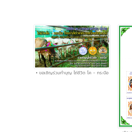
• ขอเชิญ​ร่วม​ทำบุญ ไถ่ชีวิต โค - กระบือ