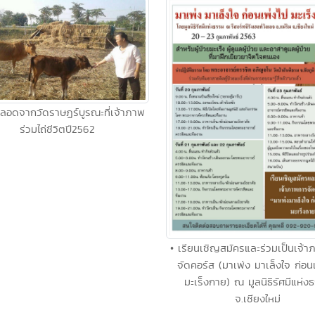
่คลอดจากวัดราษฏร์บูรณะที่เจ้าภาพ
ร่วมไถ่ชีวิตปี2562
• เรียนเชิญสมัครและร่วมเป็นเจ้
จัดคอร์ส (มาเพ่ง มาเล็งใจ ก่อน
มะเร็งกาย) ณ มูลนิธิรัศมีแห่ง
จ.เชียงใหม่