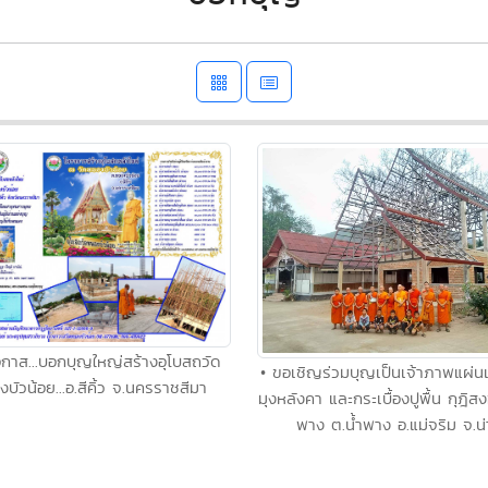
อกาส...บอกบุญใหญ่สร้างอุโบสถวัด
• ขอเชิญร่วมบุญเป็นเจ้าภาพแผ่นเ
บัวน้อย...อ.สีคิ้ว จ.นครราชสีมา
มุงหลังคา และกระเบื้องปูพื้น กุฎิสง
พาง ต.น้ำพาง อ.แม่จริม จ.น