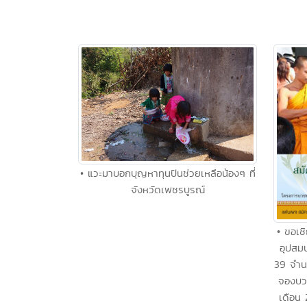
• แวะมาบอกบุญหาทุนปันช่วยเหลือน้องๆ ที่
จังหวัดเพชรบูรณ์
• ขอเช
อุปสม
39 จำนว
จองบว
เดือน