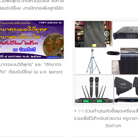
่วมพิธีพุทธาภิเษกวัตุมงคล ส่งท้าย
ต้อนรับปีใหม่ งานปิดทองฝังลูกนิมิต
กบาตรแบบวิถีพุทธ" และ "ตักบาตร
กิด" ต้อนรับปีใหม่ (๔ ม.ค. ๒๕๖๓)
• ✨✨ร่วมทำบุญจัดซื้อชุดเครื่องเส
รวมเพื่อไว้สำหรับช่่วยงาน ครูบาอ
วัดต่างๆ