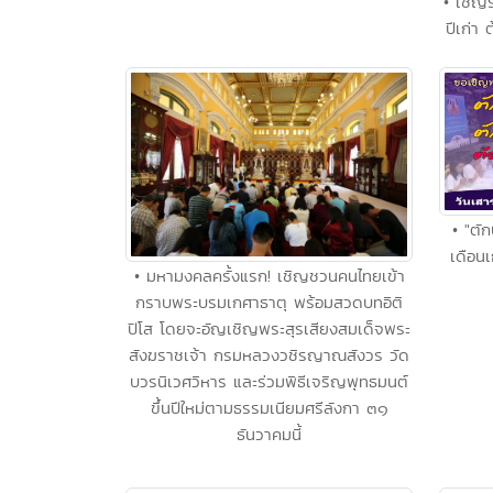
• เชิญร
ปีเก่า 
• "ตั
เดือนเ
• มหามงคลครั้งแรก! เชิญชวนคนไทยเข้า
กราบพระบรมเกศาธาตุ พร้อมสวดบทอิติ
ปิโส โดยจะอัญเชิญพระสุรเสียงสมเด็จพระ
สังฆราชเจ้า กรมหลวงวชิรญาณสังวร วัด
บวรนิเวศวิหาร และร่วมพิธีเจริญพุทธมนต์
ขึ้นปีใหม่ตามธรรมเนียมศรีลังกา ๓๑
ธันวาคมนี้