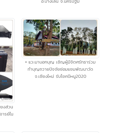
อ.บางเลน จ.นครปฐม
• แวะมาบอกบุญ เชิญผู้มีจิตศรัทธาร่วม
ทำบุญถวายปัจจัยซ่อมแซมพัฒนาวัด
จ.เชียงใหม่ รับโชคปีหนู2020
ียงส่วน
าจารย์ใน