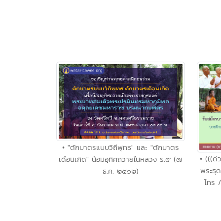
• "ตักบาตรแบบวิถีพุทธ" และ "ตักบาตร
• (((ด
เดือนเกิด" น้อมอุทิศถวายในหลวง ร.๙ (๗
พระธุด
ธ.ค. ๒๕๖๒)
โทร 