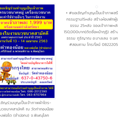
• #ขอเชิญทำบุญเป็นเจ้าภาพสร้
กรรมฐาน15หลัง สร้างห้องพักผู้ป
ธรรม 25หลัง จองเจ้าภาพหลัง
150,000บาท(ติดชื่อหน้ากุฏิ) สร้าง
ธรรม ภูริญาณ อ.บางเลน จ.น
เชิญร่วมบุญเป็นเจ้าภาพผ้าไตร-
#สอบถาม โทร/ไลน์ 0822205
องบวชนาคสามัคคี ณ วัดท่าทองน้อย
งพ่อโต (ซำปอกง) จ.พิษณุโลก