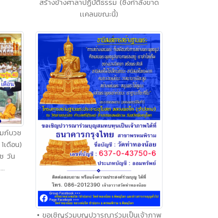
สร้างข้างศาลาปฏิบัติธรรม (ซึ่งกำลังขาด
เเคลนขณะนี้)
ัมภ์บวช
1เดือน)
ช วัน
..
• ขอเชิญร่วมบุญปวารณาร่วมเป็นเจ้าภาพ