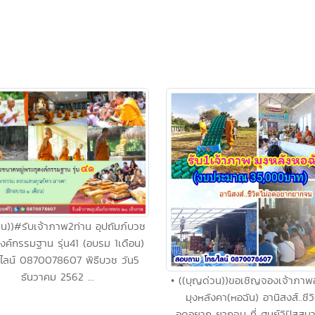
่วน))#รับเจ้าภาพ2ท่าน อุปถัมภ์บวช
งค์กรรมฐาน รุ่น41 (อบรม 1เดือน)
/ไลน์ 0870078607 พิธีบวช วัน5
ธันวาคม 2562 ...
• ((บุญด่วน))ขอเชิญจองเจ้าภาพอ
มุงหลังคา(หอฉัน) อานิสงส์..ชีวิ
อดอยาก..ยากจน ที่ ศูนย์วิปัสสน