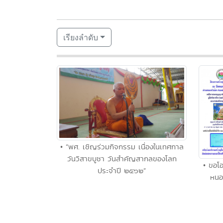
เรียงลำดับ
• “พศ. เชิญร่วมกิจกรรม เนื่องในเทศกาล
วันวิสาขบูชา วันสำคัญสากลของโลก
• ขอโ
ประจำปี ๒๕๖๒”
หนอง