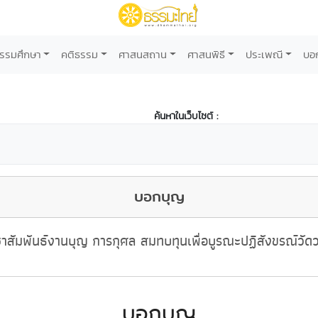
รรมศึกษา
คติธรรม
ศาสนสถาน
ศาสนพิธี
ประเพณี
บอ
ค้นหาในเว็บไซต์ :
บอกบุญ
าสัมพันธ์งานบุญ การกุศล สมทบทุนเพื่อบูรณะปฏิสังขรณ์วัด
บอกบุญ