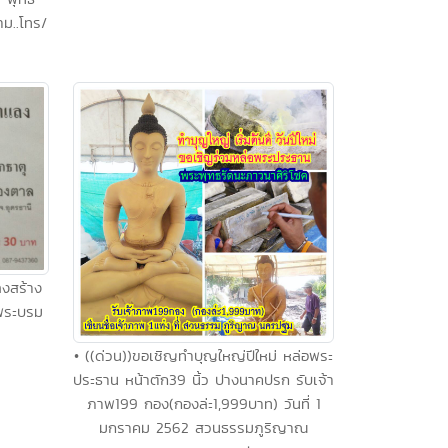
ม..โทร/
งสร้าง
ุพระบรม
• ((ด่วน))ขอเชิญทำบุญใหญ่ปีใหม่ หล่อพระ
ประธาน หน้าตัก39 นิ้ว ปางนาคปรก รับเจ้า
ภาพ199 กอง(กองล่ะ1,999บาท) วันที่ 1
มกราคม 2562 สวนธรรมภูริญาณ