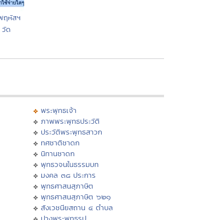
พฤหัสฯ
วัด
พระพุทธเจ้า
ภาพพระพุทธประวัติ
ประวัติพระพุทธสาวก
ทศชาติชาดก
นิทานชาดก
พุทธวจนในธรรมบท
มงคล ๓๘ ประการ
พุทธศาสนสุภาษิต
พุทธศาสนสุภาษิต ๖๒๑
สังเวชนียสถาน ๔ ตำบล
ปางพระพุทธรูป