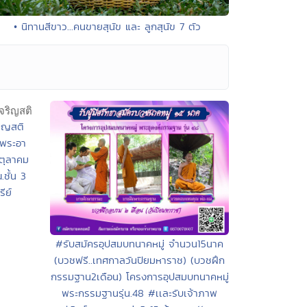
• นิทานสีขาว...คนขายสุนัข และ ลูกสุนัข 7 ตัว
ริญสติ
ยพระอา
 ตุลาคม
ชั้น 3
ีย์
#รับสมัครอุปสมบทนาคหมู่ จำนวน15นาค
(บวชฟรี..เทศกาลวันปิยมหาราช) (บวชฝึก
กรรมฐาน2เดือน) โครงการอุปสมบทนาคหมู่
พระกรรมฐานรุ่น.48 #เเละรับเจ้าภาพ