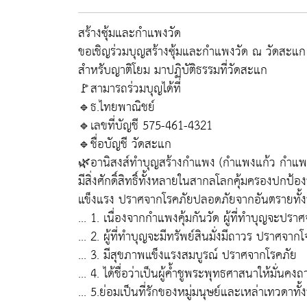
สร้างซุ้มและกำแพงวัด
ขอเชิญร่วมบุญสร้างซุ้มและกำแพงวัด ณ วัดสะแก 
สำหรับญาติโยม มาปฏิบัติธรรมที่วัดสะแก
🚩สามารถร่วมบุญได้ที่
🔹ธ.ไทยพาณิชย์
🔹เลขที่บัญชี 575-461-4321
🔹ชื่อบัญชี วัดสะแก
🌿อานิสงส์ทำบุญสร้างกำแพง (กำแพงแก้ว กำแพ
มีสิ่งศักดิ์สิทธิ์ทั้งหลายในสากลโลกคุ้มครองปกป้อ
แข็งแรง ปราศจากโรคภัยปลอดภัยจากอันตรายทั้
... 1. เนื่องจากกำแพงคุ้มกันวัด ผู้ที่ทำบุญจะปรา
... 2. ผู้ที่ทำบุญจะมีทรัพย์สินมั่งมีถาวร ปราศจา
... 3. มีสุขภาพแข็งแรงสมบูรณ์ ปราศจากโรคภัย
... 4. ได้ชื่อว่าเป็นผู้ค้ำชูพระพุทธศาสนาให้มั่นคงถ
... 5.ย่อมเป็นที่รักของหมู่มนุษย์และเหล่าเทวดาทั