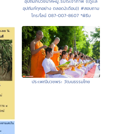
อุปถัมภ์บวชนาคหมู่..รับ15เจ้าภาพ ((ดูเเล
อุปถัมภ์ทุกอย่าง ตลอด2เดือน)) #สอบถาม
โทร/ไลน์ 087-007-8607 *พิธีบ
ประเพณีบวชพระ วัฒนธรรมไทย