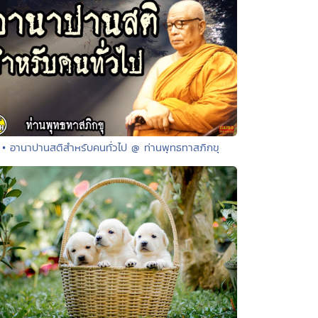
• อานาปานสติสำหรับคนทั่วไป @ ท่านพุทธทาสภิกขุ