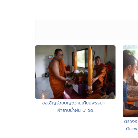
ขอเชิญร่วมบุญถวายเทียนพรรษา -
ผ้าอาบน้ำฝน ๙ วัด
ตรวจรั
กับแพ