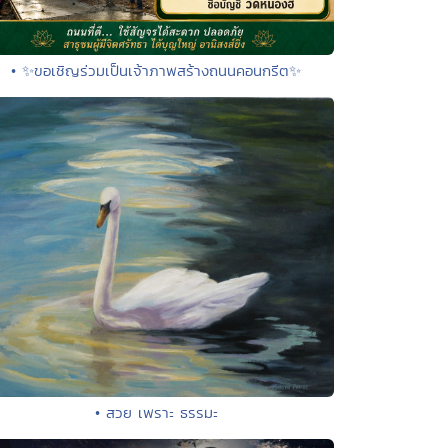
• ✨ขอเชิญร่วมเป็นเจ้าภาพสร้างถนนคอนกรีต✨
• สวย เพราะ ธรรมะ