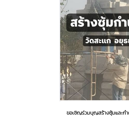
ขอเชิญร่วมบุญสร้างซุ้มและก