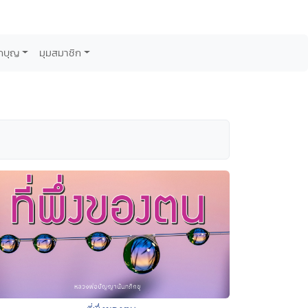
กบุญ
มุมสมาชิก