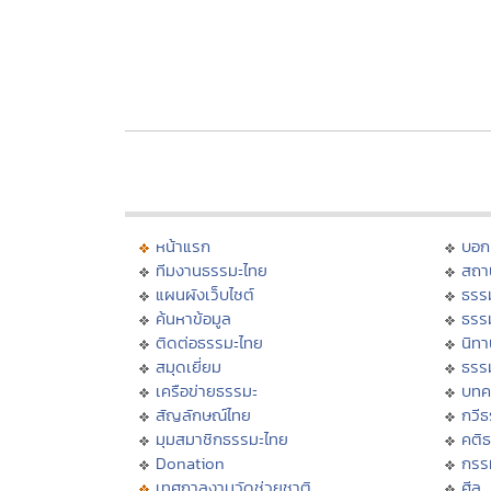
หน้าแรก
บอก
ทีมงานธรรมะไทย
สถา
แผนผังเว็บไซต์
ธรร
ค้นหาข้อมูล
ธรร
ติดต่อธรรมะไทย
นิทา
สมุดเยี่ยม
ธรร
เครือข่ายธรรมะ
บทค
สัญลักษณ์ไทย
กวี
มุมสมาชิกธรรมะไทย
คติ
Donation
กรร
เทศกาลงานวัดช่วยชาติ
ศีล