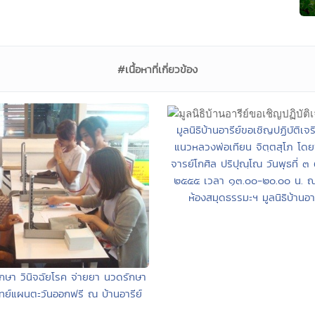
#เนื้อหาที่เกี่ยวข้อง
มูลนิธิบ้านอารีย์ขอเชิญปฏิบัติเจ
แนวหลวงพ่อเทียน จิตฺตสุโภ โด
จารย์โกศิล ปริปุณฺโณ วันพุธที่ ๓
๒๕๕๕ เวลา ๑๓.๐๐-๒๐.๐๐ น. ณ.
ห้องสมุดธรรมะฯ มูลนิธิบ้านอาร
กษา วินิจฉัยโรค จ่ายยา นวดรักษา
ทย์แผนตะวันออกฟรี ณ บ้านอารีย์