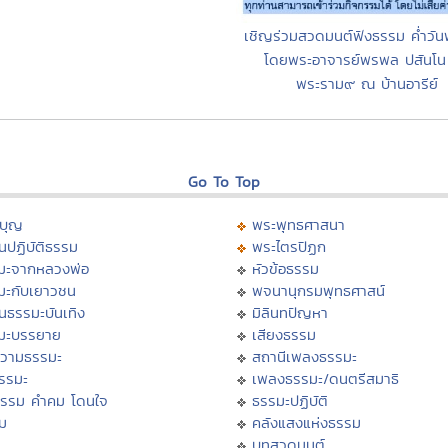
เชิญร่วมสวดมนต์ฟังธรรม ค่ำวัน
โดยพระอาจารย์พรพล ปสันโน 
พระราม๙ ณ บ้านอารีย์
Go To Top
บุญ
พระพุทธศาสนา
นปฏิบัติธรรม
พระไตรปิฏก
มะจากหลวงพ่อ
หัวข้อธรรม
มะกับเยาวชน
พจนานุกรมพุทธศาสน์
นธรรมะบันเทิง
มิลินทปัญหา
มะบรรยาย
เสียงธรรม
วามธรรมะ
สถานีเพลงธรรมะ
ธรรมะ
เพลงธรรมะ/ดนตรีสมาธิ
ธรรม คำคม โดนใจ
ธรรมะปฏิบัติ
ม
คลังแสงแห่งธรรม
บทสวดมนต์