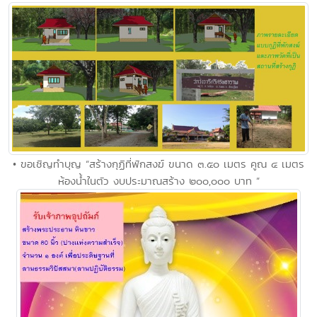
• ขอเชิญทำบุญ “สร้างกุฏิที่พักสงฆ์ ขนาด ๓.๕๐ เมตร คูณ ๔ เมตร
ห้องน้ำในตัว งบประมาณสร้าง ๒๐๐,๐๐๐ บาท ”