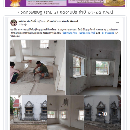
• วัดทุ่งเศรษฐี (ราม 2) จัดงานประจำปี ๒๑-๒๕ ก.พ.นี้