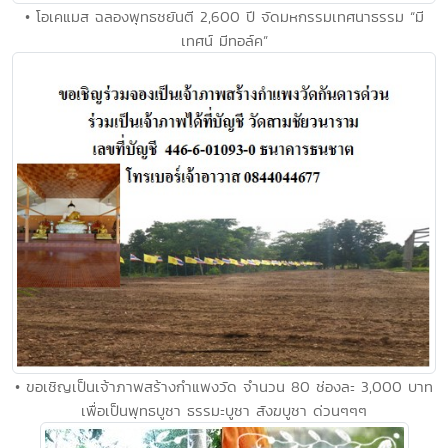
• โอเคแมส ฉลองพุทธชยันตี 2,600 ปี จัดมหกรรมเทศนาธรรม “มี
เทศน์ มีทอล์ค”
• ขอเชิญเป็นเจ้าภาพสร้างกำแพงวัด จำนวน 80 ช่องละ 3,000 บาท
เพื่อเป็นพุทธบูชา ธรรมะบูชา สังฆบูชา ด่วนๆๆๆ