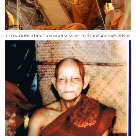
• ภาพงานพิธีเป่ายันต์เกราะเพชรครั้งที่๙ ณ.สำนักสงฆ์มณีพรหมรังสี