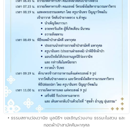
• ธรรมสถานว่องวานิช มูลนิธิฯ ขอเชิญร่วมงาน ธรรมะในสวน และ
ทอดผ้าป่าสามัคคีมหากุศล