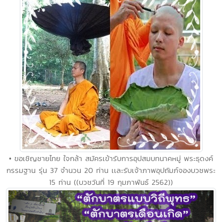
• ขอเชิญชายไทย ใจกล้า สมัครเข้ารับการอุปสมบทนาคหมู่ พระธุดงค์
กรรมฐาน รุ่น 37 จำนวน 20 ท่าน เเละรับเจ้าภาพอุปถัมภ์จองบวชพระ
15 ท่าน ((บวชวันที่ 19 กุมภาพันธ์ 2562))