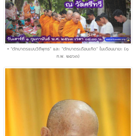
• “ตักบาตรแบบวิถีพุทธ” และ “ตักบาตรเดือนเกิด” ในเดือนมาฆะ (๑
ก.พ. ๒๕๖๓)