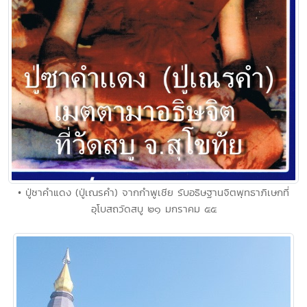
• ปู่ซาคำแดง (ปู่เณรคำ) จากกำพูเชีย รับอธิษฐานจิตพุทธาภิเษกที่
อุโบสถวัดสบู ๒๑ มกราคม ๕๕