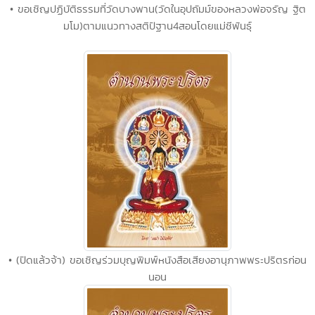
• ขอเชิญปฏิบัติธรรมที่วัดบางพาน(วัดในอุปถัมม์ของหลวงพ่อจรัญ ฐิต
มโม)ตามแนวทางสติปัฐาน4สอนโดยแม่ชีพันธุ์
• (ปิดแล้วจ้า) ขอเชิญร่วมบุญพิมพ์หนังสือเสียงอานุภาพพระปริตรก่อน
นอน