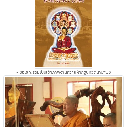
• ขอเชิญร่วมเป็นเจ้าภาพงานถวายผ้ากฐินที่วัดนาป่าพง