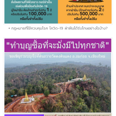
• กฎหมายที่ใช้ควบคุมโรค โควิด-19 ฝ่าฝืนได้รับโทษอย่างไรบ้าง?