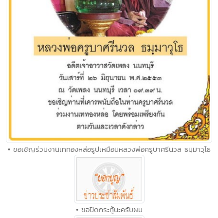
• ขอเชิญร่วมงานเททองหล่อรูปเหมือนหลวงพ่อครูบาศรีนวล ธมฺมาวุโธ
• ขอปิดกระทู้นะครับผม