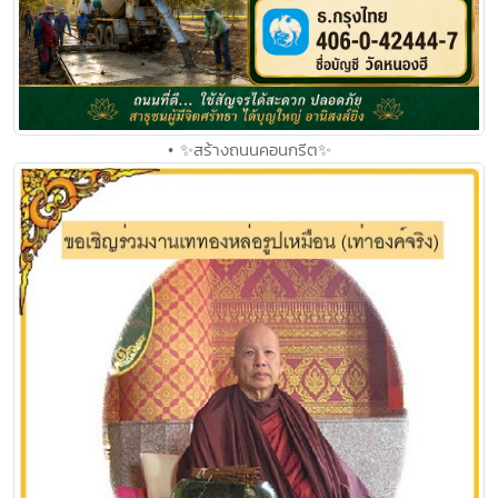
• ✨สร้างถนนคอนกรีต✨