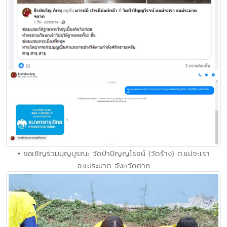
• ขอเชิญร่วมบุญบูรณะ วัดป่าปัญญโรจน์ (วัดร้าง) ต.แม่จะเรา
อ.แม่ระมาด จังหวัดตาก