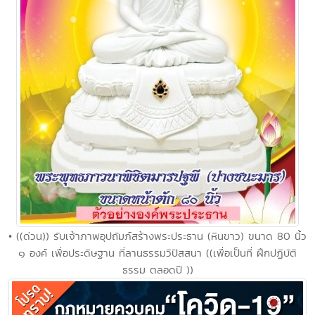
• ((ด่วน)) รับเจ้าภาพอุปถัมภ์สร้างพระประธาน (หินขาว) ขนาด 80 นิ้ว
๑ องค์ เพื่อประดิษฐาน ที่ลานธรรมวิปัสสนา ((เพื่อเป็นที่ ฝึกปฏิบัติ
ธรรม ตลอดปี ))