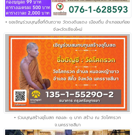
• ขอเชิญร่วมบุญซื้อที่ดินถวาย วัดดงดินแดง เมืองตื่น อำเภออมก๋อย
จังหวัดเชียงใหม่
• ร่วมบุญสร้างอุโบสถ กองละ ๑ บาท สร้าง ณ วัดโศกรวก
จ.นครราชสีมา