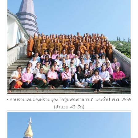
• รวบรวมเลขบัญชีร่วมบุญ "กฐินพระราชทาน" ประจำปี พ.ศ. 2555
(จำนวน 46 วัด)