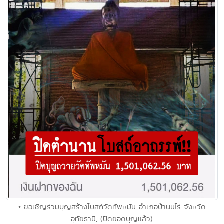
• ขอเชิญร่วมบุญสร้างโบสถ์วัดทัพหมัน อําเภอบ้านนไร่ จังหวัด
อุทัยธานี, (ปิดยอดบุญแล้ว)