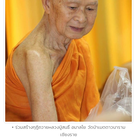
• ร่วมสร้างกุฎิถวายหลวงปู่สนธิ์ อนาลโย วัดป่าเมตตาวนาราม
เชียงราย