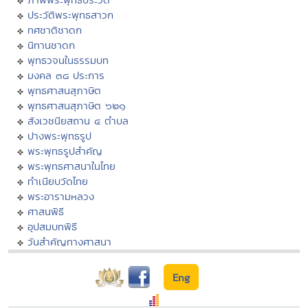
ประวัติพระพุทธสาวก
ทศชาติชาดก
นิทานชาดก
พุทธวจนในธรรมบท
มงคล ๓๘ ประการ
พุทธศาสนสุภาษิต
พุทธศาสนสุภาษิต ๖๒๑
สังเวชนียสถาน ๔ ตำบล
ปางพระพุทธรูป
พระพุทธรูปสำคัญ
พระพุทธศาสนาในไทย
ทำเนียบวัดไทย
พระอารามหลวง
ศาสนพิธี
อุปสมบทพิธี
วันสำคัญทางศาสนา
Eng