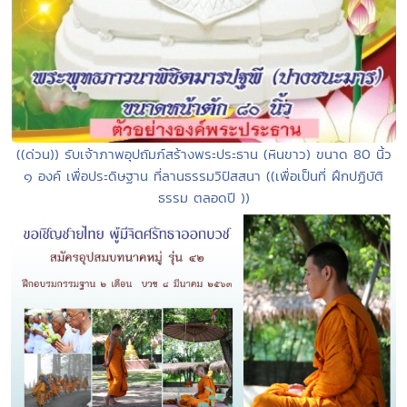
((ด่วน)) รับเจ้าภาพอุปถัมภ์สร้างพระประธาน (หินขาว) ขนาด 80 นิ้ว
๑ องค์ เพื่อประดิษฐาน ที่ลานธรรมวิปัสสนา ((เพื่อเป็นที่ ฝึกปฏิบัติ
ธรรม ตลอดปี ))