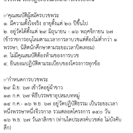
✅คุณสมบัติผู้สมัครบวชพระ
๑. มีความตั้งใจจริง อายุตั้งแต่ ๒๐ ปีขึ้นไป
๒. อยู่วัดได้ตั้งแต่ ๒๙ มิถุนายน - ๑๖ พฤศจิกายน ๖๗
(ข้าราชการอนุโลมตามเวลาการลาบวชแต่ต้องไม่ต่ำกว่า ๑
พรรษา, นิสิตนักศึกษาตามระยะเวลาปิดเทอม)
๓. ไม่มีคุณสมบัติต้องห้ามของการบวช
๔. ยินยอมปฏิบัติตามระเบียบของโครงการทุกข้อ
✅กำหนดการบวชพระ
๒๙ มิ.ย. ๖๗ เข้าวัดอยู่ผ้าขาว
๑๓ ก.ค. ๖๗ พิธีบรรพชาอุปสมบทหมู่
๑๔ ก.ค.- ๑๖ พ.ย. ๖๗ อยู่วัดปฏิบัติธรรม เป็นระยะเวลา
หนึ่งพรรษาหนึ่งจีวรกาล รวมตลอดโครงการ ๑๔๐ วัน
๑๖ พ.ย. ๖๗ วันลาสิกขา (ท่านใดประสงค์บวชต่อ ไม่บังคับ
สึก)