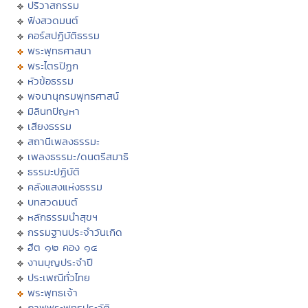
ปริวาสกรรม
ฟังสวดมนต์
คอร์สปฏิบัติธรรม
พระพุทธศาสนา
พระไตรปิฏก
หัวข้อธรรม
พจนานุกรมพุทธศาสน์
มิลินทปัญหา
เสียงธรรม
สถานีเพลงธรรมะ
เพลงธรรมะ/ดนตรีสมาธิ
ธรรมะปฏิบัติ
คลังแสงแห่งธรรม
บทสวดมนต์
หลักธรรมนำสุขฯ
กรรมฐานประจำวันเกิด
ฮีต ๑๒ คอง ๑๔
งานบุญประจำปี
ประเพณีทั่วไทย
พระพุทธเจ้า
ภาพพระพุทธประวัติ