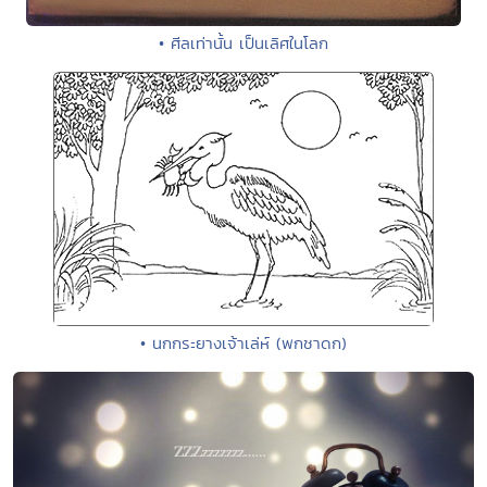
• ศีลเท่านั้น เป็นเลิศในโลก
• นกกระยางเจ้าเล่ห์ (พกชาดก)