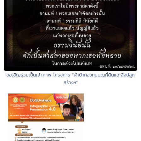
ขอเชิญร่วมเป็นเจ้าภาพ โครงการ “ผ้าป่ากองทุนบุญที่ดินและสิ่งปลูก
สร้างฯ”