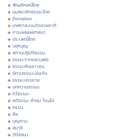
สัญลักษณ์ไทย
มุมสมาชิกธรรมะไทย
Donation
เทศกาลงานวัดช่วยชาติ
การเผยแผ่ศาสนา
ประเพณีไทย
บอกบุญ
สถานปฏิบัติธรรม
ธรรมะจากหลวงพ่อ
ธรรมะกับเยาวชน
นิทานธรรมะบันเทิง
ธรรมะบรรยาย
บทความธรรมะ
กวีธรรมะ
คติธรรม คำคม โดนใจ
กรรม
ศีล
บุญทาน
สมาธิ
วิปัสสนา