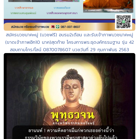
สมัครบวชนาคหมู่ (บวชฟรี) อบรม2เดือน เเละรับเจ้าภาพบวชนาคหมู่
(ขาดเจ้าภาพอีก10 นาค)สุดท้าย โครงการพระธุดงค์กรรมฐาน รุ่น 42
สอบถามโทร/ไลน์ 0870078607 บวชวันที่ 29 กุมภาพันธฺ 2563