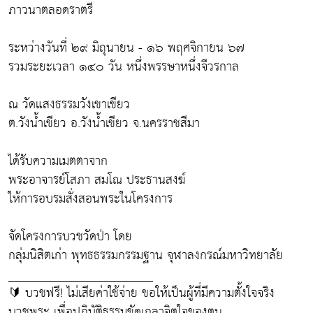
ภาวนาตลอดราตรี
ระหว่างวันที่ ๒๙ มิถุนายน - ๑๖ พฤศจิกายน ๖๗
รวมระยะเวลา ๑๔๐ วัน หนึ่งพรรษาหนึ่งจีวรกาล
ณ วัดแสงธรรมวังเขาเขียว
ต.วังน้ำเขียว อ.วังน้ำเขียว จ.นครราชสีมา
ได้รับความเมตตาจาก
พระอาจารย์โสภา สมโณ ประธานสงฆ์
ให้การอบรมสั่งสอนพระในโครงการ
จัดโครงการบวชวัดป่า โดย
กลุ่มนิสิตเก่า พุทธธรรมกรรมฐาน จุฬาลงกรณ์มหาวิทยาลัย
_______________________
🔰 บวชฟรี! ไม่เสียค่าใช้จ่าย ขอให้เป็นผู้ที่มีความตั้งใจจริง
บวชพระ เพื่อปฏิบัติธรรมขัดเกลาจิตใจของตน