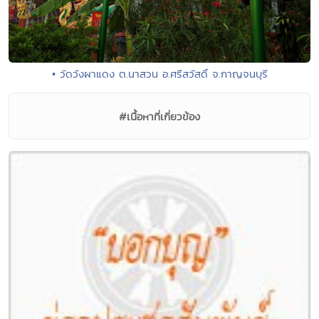
• วัดวังผาแดง ต.นาสวน อ.ศรีสวัสดิ์ จ.กาญจนบุรี
#เนื้อหาที่เกี่ยวข้อง