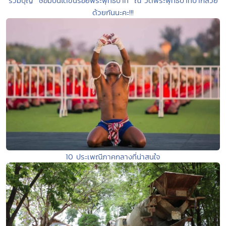
ร่วมบุญ “ซ่อมบันไดขึ้นรอยพระพุทธบาท” ณ วัดพระพุทธบาทป่ากล้วย
ด้วยกันนะคะ!!!
10 ประเพณีภาคกลางที่น่าสนใจ