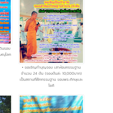
ดินรอบ
ิษณุโลก
• ขอเชิญทำบุญจอง เสาห้องกรรมฐาน
จำนวน 24 ต้น (จองต้นล่ะ 10,000บาท)
เป็นสถานที่ฝึกกรรมฐาน ของพระภิกษุเเละ
โยคี