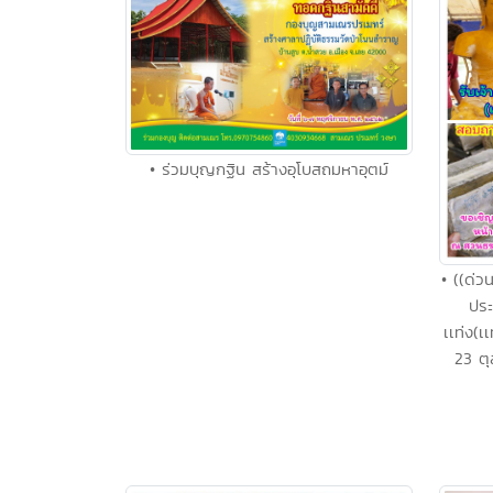
• ร่วมบุญกฐิน สร้างอุโบสถมหาอุตม์
• ((ด่
ประ
เเท่ง(เ
23 ต