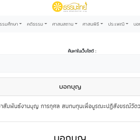
รรมศึกษา
คติธรรม
ศาสนสถาน
ศาสนพิธี
ประเพณี
บอ
ค้นหาในเว็บไซต์ :
บอกบุญ
าสัมพันธ์งานบุญ การกุศล สมทบทุนเพื่อบูรณะปฏิสังขรณ์วัด
บอกบุญ