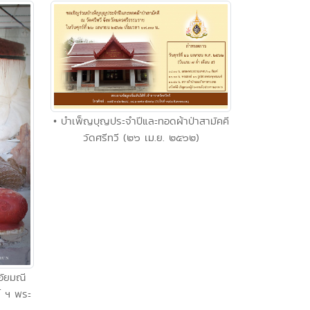
• บำเพ็ญบุญประจำปีและทอดผ้าป่าสามัคคี
วัดศรีทวี (๒๖ เม.ย. ๒๕๖๒)
อัยมณี
์ ฯ พระ