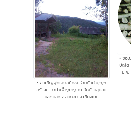
• ขอเช
ปัตโต
ม.ค.
• ขอเชิญพุทธศาสนิกชนร่วมกันทำบุญฯ
สร้างศาลาบำเพ็ญบุญ ณ วัดบ้านขุนอม
แฮดนอก อ.อมก๋อย จ.เชียงใหม่