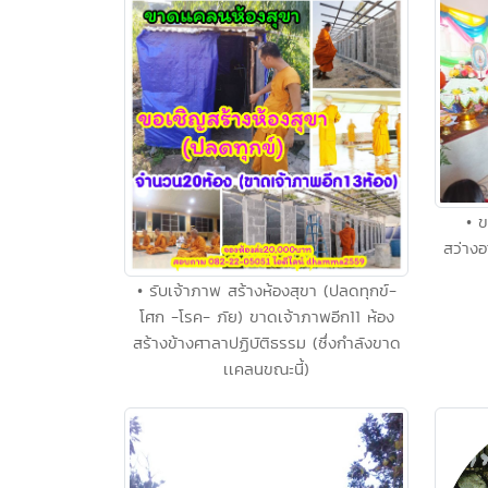
• 
สว่าง
• รับเจ้าภาพ สร้างห้องสุขา (ปลดทุกข์-
โศก -โรค- ภัย) ขาดเจ้าภาพอีก11 ห้อง
สร้างข้างศาลาปฏิบัติธรรม (ซึ่งกำลังขาด
เเคลนขณะนี้)