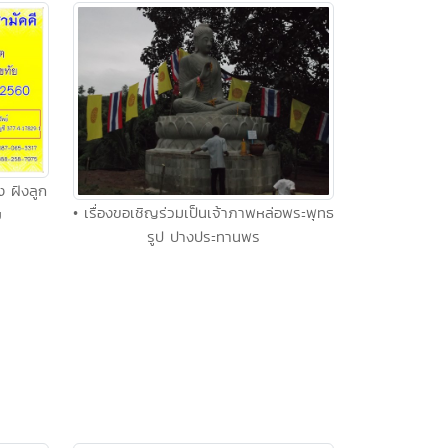
ง ฝังลูก
• เรื่องขอเชิญร่วมเป็นเจ้าภาพหล่อพระพุทธ
ย
รูป ปางประทานพร