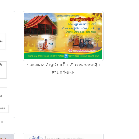
• 📣📣ขอเชิญร่วมเป็นเจ้าภาพทอดกฐิน
สามัคคี📣📣
ม์