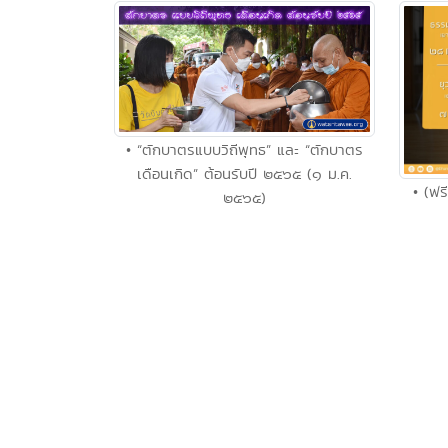
• “ตักบาตรแบบวิถีพุทธ” และ “ตักบาตร
เดือนเกิด” ต้อนรับปี ๒๕๖๕ (๑ ม.ค.
• (ฟร
๒๕๖๕)