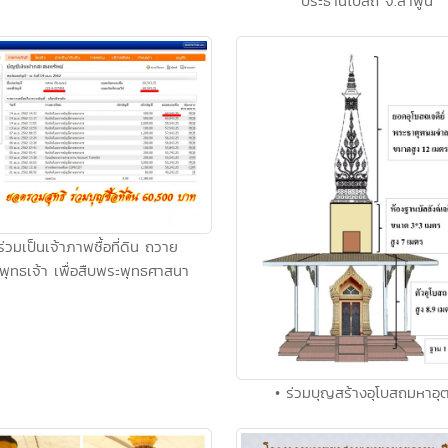
ประธานโบสถ์ จ.ลำพูน
ร่วมเป็นเจ้าภาพซื้อที่ดิน ถวาย
พุทธเจ้า เพื่อสืบพระพุทธศาสนา
• ร่วมบุญสร้างอุโบสถมหาอุต