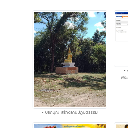
• 
พระ
• บอกบุญ สร้างลานปฏิบัติธรรม