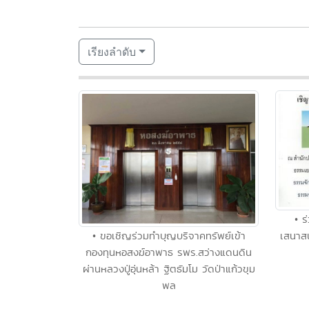
เรียงลำดับ
• ร
เสนาสน
• ขอเชิญร่วมทำบุญบริจาคทรัพย์เข้า
กองทุนหอสงฆ์อาพาธ รพร.สว่างแดนดิน
ผ่านหลวงปู่อุ่นหล้า ฐิตธัมโม วัดป่าแก้วขุม
พล