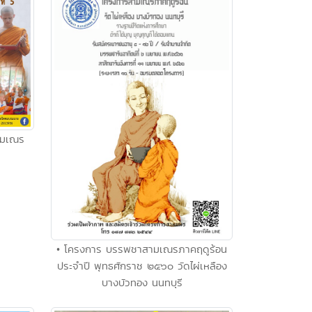
ามเณร
• โครงการ บรรพชาสามเณรภาคฤดูร้อน
ประจำปี พุทธศักราช ๒๕๖๐ วัดไผ่เหลือง
บางบัวทอง นนทบุรี