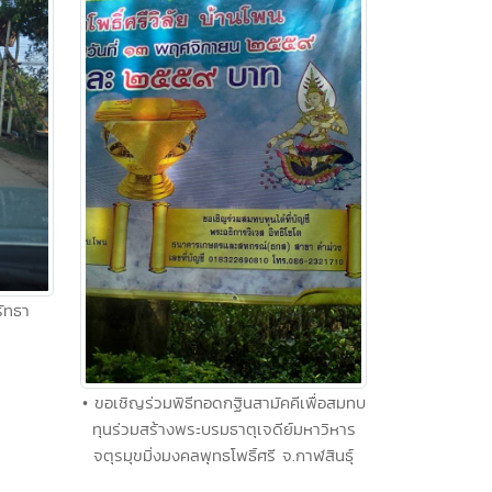
รัทธา
• ขอเชิญร่วมพิธีทอดกฐินสามัคคีเพื่อสมทบ
ทุนร่วมสร้างพระบรมธาตุเจดีย์มหาวิหาร
จตุรมุขมิ่งมงคลพุทธโพธิ์ศรี จ.กาฬสินธุ์