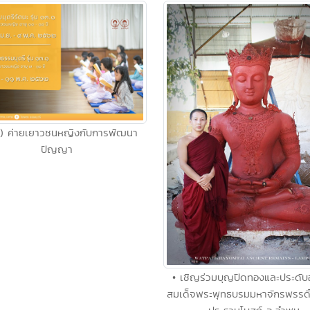
ี) ค่ายเยาวชนหญิงกับการพัฒนา
ปัญญา
• เชิญร่วมบุญปิดทองและประดับ
สมเด็จพระพุทธบรมมหาจักรพรรดิ