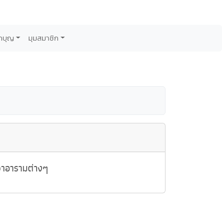
กบุญ
มุมสมาชิก
วาอารามต่างๆ