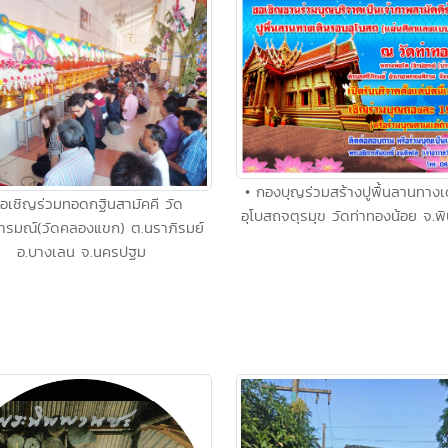
• กองบุญร่วมสร้างปูพื้นลานทางเ
ขอเชิญร่วมทอดกฐินสามัคคี วัด
อุโบสถจตุรมุข วัดท่าทองน้อย จ.พ
อารมณ์(วัดคลองแขก) ต.นราภิรมย์
อ.บางเลน จ.นครปฐม