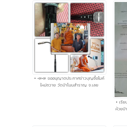
• 📣📣 ขออนุญาตประกาศข่าวบุญซื้อไมค์
ใหม่ถวาย วัดป่าโนนสำราญ จ.เลย
• เรี
ห้วยป่า