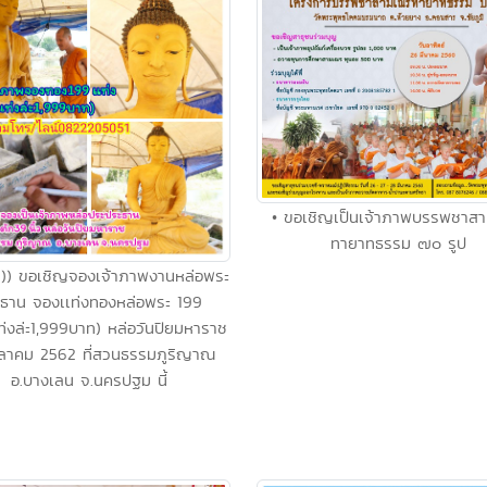
• ขอเชิญเป็นเจ้าภาพบรรพชาส
ทายาทธรรม ๗๐ รูป
วน)) ขอเชิญจองเจ้าภาพงานหล่อพระ
ธาน จองเเท่งทองหล่อพระ 199
เท่งล่ะ1,999บาท) หล่อวันปิยมหาราช
ุลาคม 2562 ที่สวนธรรมภูริญาณ
อ.บางเลน จ.นครปฐม นี้