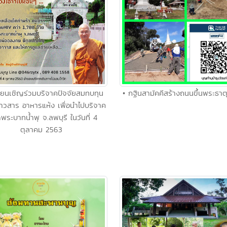
ียนเชิญร่วมบริจาคปัจจัยสมทบทุน
• กฐินสามัคคีสร้างถนนขึ้นพระธาต
ข้าวสาร อาหารแห้ง เพื่อนำไปบริจาค
ัดพระบาทน้ำพุ จ.ลพบุรี ในวันที่ 4
ตุลาคม 2563