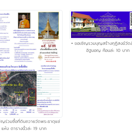
• ขอเชิญรวมบุญสร้างกุฏิสงฆ์วัดล้
อิฐมอญ ก้อนล่ะ 10 บาท
ิญร่วมซื้อที่ดินถวายวัดพระธาตุแช่
แห้ง ตารางนิ้วล่ะ 19 บาท