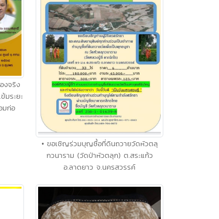
ของจริง
เข้มระยะ
อมก่อ
• ขอเชิญร่วมบุญซื้อที่ดินถวายวัดหัวตลุ
กวนาราม (วัดป่าหัวตลุก) ต.สระแก้ว
อ.ลาดยาว จ.นครสวรรค์