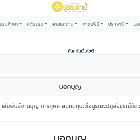
รรมศึกษา
คติธรรม
ศาสนสถาน
ศาสนพิธี
ประเพณี
บอ
ค้นหาในเว็บไซต์ :
บอกบุญ
าสัมพันธ์งานบุญ การกุศล สมทบทุนเพื่อบูรณะปฏิสังขรณ์วัด
บอกบุญ