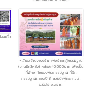
องเดื่อ
• #ขอเชิญจองเจ้าภาพสร้างกุฏิกรรมฐาน
(ขาดอีก3หลัง) หลังล่ะ40,000บาท เพื่อเป็น
ที่พักอาศัยของพระกรรมฐาน ที่ฝึก
กรรมฐานตลอดปี ที่ สวนป่าพุทธภาวนา
อ.บ่อไร่ จ.ตราด