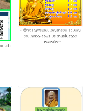
• 🙂"เจริญพรเรียนเชิญสาธุชน ร่วมบุญ
งานเททองหล่อพระประธานอุโบสถวัด
หนองบัวน้อย"
ุแท่นคำ