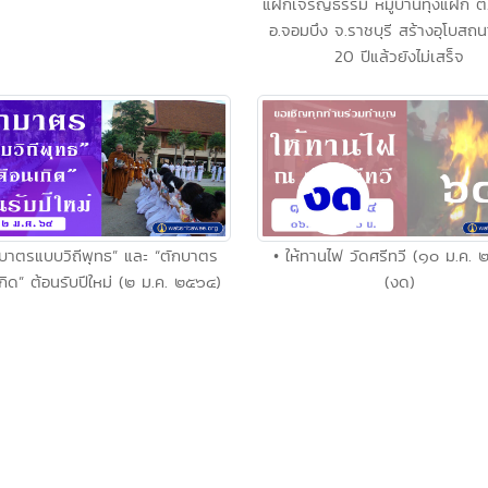
แฝกเจริญธรรม หมู่บ้านทุ่งแฝก ต.
อ.จอมบึง จ.ราชบุรี สร้างอุโบสถน
20 ปีแล้วยังไม่เสร็จ
กบาตรแบบวิถีพุทธ” และ “ตักบาตร
• ให้ทานไฟ วัดศรีทวี (๑๐ ม.ค.
กิด” ต้อนรับปีใหม่ (๒ ม.ค. ๒๕๖๔)
(งด)