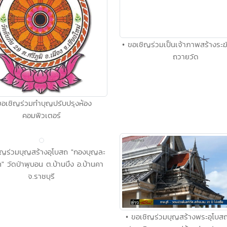
• ขอเชิญร่วมเป็นเจ้าภาพสร้างระฆ
ถวายวัด
ขอเชิญร่วมทำบุญปรับปรุงห้อง
คอมพิวเตอร์
ิญร่วมบุญสร้างอุโบสถ "กองบุญละ
 วัดป่าพุบอน ต.บ้านบึง อ.บ้านคา
จ.ราชบุรี
• ขอเชิญร่วมบุญสร้างพระอุโบสถว