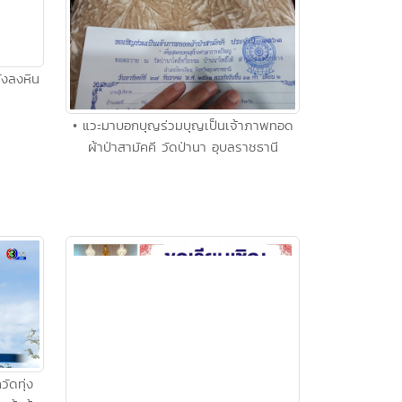
ังลงหิน
• แวะมาบอกบุญร่วมบุญเป็นเจ้าภาพทอด
ผ้าป่าสามัคคี วัดป่านา อุบลราชธานี
ัดทุ่ง