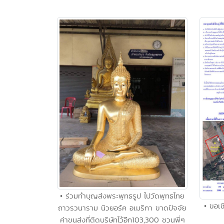
• ร่วมทำบุญส่งพระพุทธรูป ไปวัดพุทธไทย
• ขอเช
ถาวรวนาราม นิวยอร์ค อเมริกา ขาดปัจจัย
ค่าขนส่งที่ติดบริษัทไว้อีก103,300 ชวนพี่ๆ