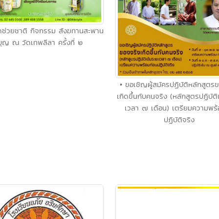
ัดช่วยชาติ กิจกรรม สังฆทานสะพาน
บุญ ณ วัดเทพลีลา ครั้งที่ ๒
• ขอเชิญผู้สมัครปฏิบัติหลักสูตร
เกิดขึ้นกับคนจริง (หลักสูตรปฏิบัติ
เวลา ๗ เดือน) เตรียมความพร้
ปฏิบัติจริง