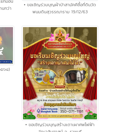
แก้มอ้น
• ขอเชิญร่วมบุญผ้าป่าสามัคคีซื้อที่ดินวัด
านกว่า
พนมดินสุวรรณาราม 19/12/63
 ๒๕๖๔)
• ขอเชิญร่วมบุญสร้างเตาเผาศพไฟฟ้า
วัดเฉลิมอาสน์ จ. ราชบุรี