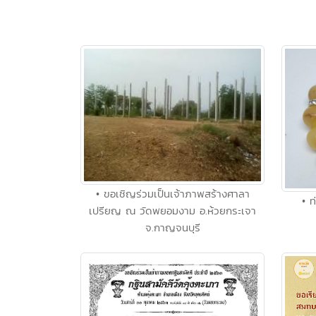
• ขอเชิญร่วมเป็นเจ้าภาพสร้างศาลา
• ท
เปรียญ ณ วัดพยอมงาม อ.ห้วยกระเจา
จ.กาญจนบุรี