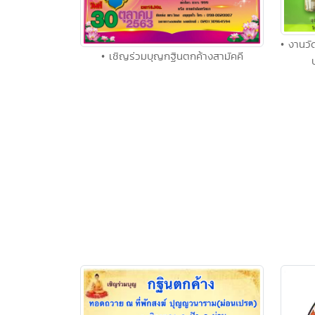
• งานว
• เชิญร่วมบุญกฐินตกค้างสามัคคี