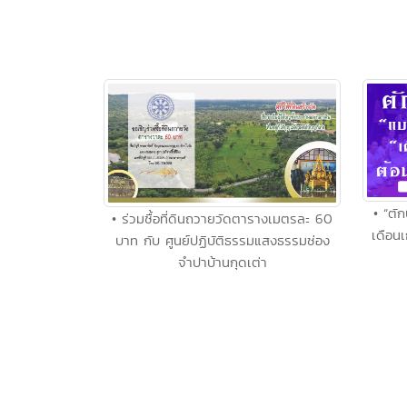
• “ตั
• ร่วมซื้อที่ดินถวายวัดตารางเมตรละ 60
เดือนเ
บาท กับ ศูนย์ปฏิบัติธรรมแสงธรรมช่อง
จำปาบ้านกุดเต่า