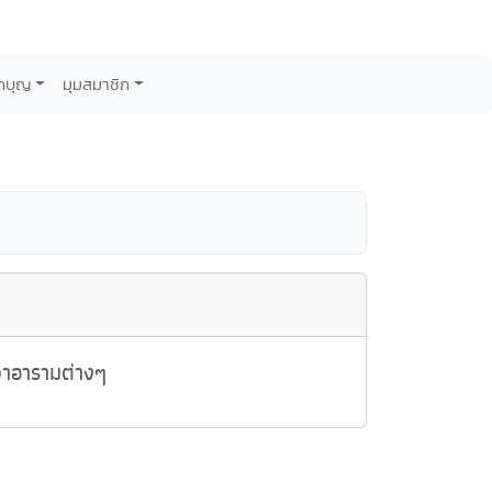
กบุญ
มุมสมาชิก
วาอารามต่างๆ