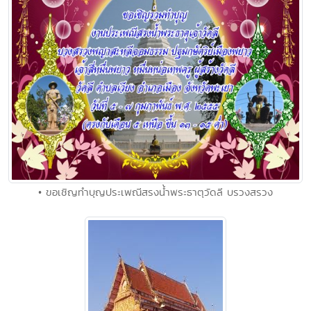
• ขอเชิญทำบุญประเพณีสรงน้ำพระธาตุวัดลี บรวงสรวง