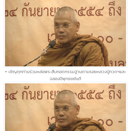
• เชิญทุกท่านร่วมหล่อพระสืบทอดกรรมฐานตามรอยหลวงปู่ทวดฯและ
ฉลองปีพุทธชยันตี