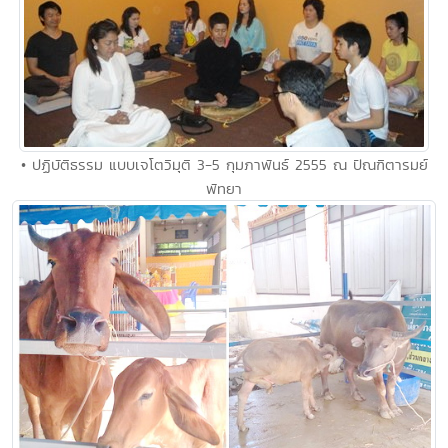
• ปฏิบัติธรรม แบบเจโตวิมุติ 3-5 กุมภาพันธ์ 2555 ณ ปัณฑิตารมย์
พัทยา