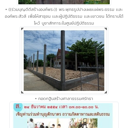
• ((ร่วมบุญดีดีสร้างองค์พระ)) พระพุทธรูปปางเผยเเผ่พระธรรม เเละ
องค์พระสีวลี เพื่อให้สาธุชน เเละผู้ปฏิบัติธรรม เเละเยาวชน ได้กราบได้
ไหว้ บูชาสักการะในศูนย์ปฏิบัติธรรม
• ทอดกฐินสร้างศาลาธรรมศรัทธา