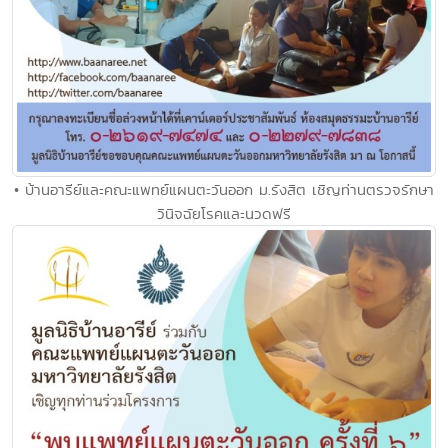
• บ้านอารีย์และคณะแพทย์แผนตะวันออก ม.รังสิต เชิญท่านตรวจรักษา
วินิจฉัยโรคและนวดฟรี