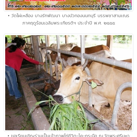
• วัดไผ่เหลือง บางรักพัฒนา บางบัวทองนนทบุรี บรรพชาสามเณร
ภาคฤดูร้อนเฉลิมพระเกียรติฯ ประจำปี พ.ศ. ๒๕๕๕
• ขอเรียนเชิญร่วมเป็นเจ้าภาพไถ่ชีวิต-โค-กระบือ ณ.วัดพระศรีมหา