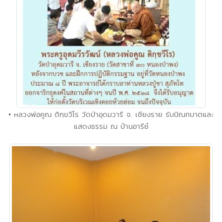
• หลวงพ่อคูณ ติกฺขวีโร วัดป่าอุดมวารี จ. เชียงราย รับบิณฑบาตและ
แสดงธรรม ณ บ้านอารีย๋