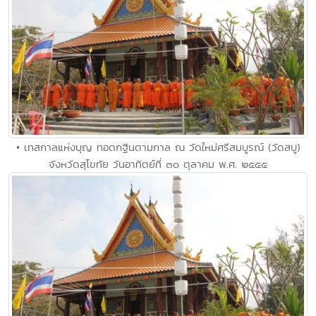
• เทสกาลแห่งบุญ ทอดกฐินตามกาล ณ วัดใหม่ศรีสมบูรณ์ (วัดสบู)
จังหวัดสุโขทัย วันอาทิตย์ที่ ๓๐ ตุลาคม พ.ศ. ๒๕๕๕