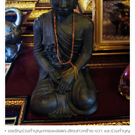
• ขอเชิญร่วมทำบุญเททองหล่อพระอัครสาวกซ้าย-ขวา และร่วมทำบุญ