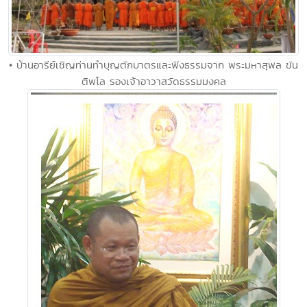
• บ้านอารีย์เชิญท่านทำบุญตักบาตรและฟังธรรมจาก พระมหาสุพล ขัน
ติพโล รองเจ้าอาวาสวัดธรรมมงคล