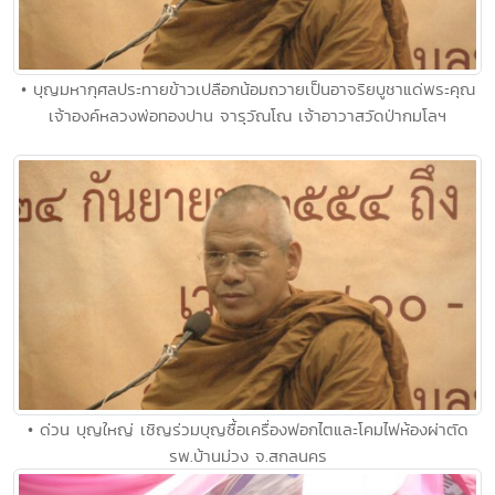
• บุญมหากุศลประทายข้าวเปลือกน้อมถวายเป็นอาจริยบูชาแด่พระคุณ
เจ้าองค์หลวงพ่อทองปาน จารุวัณโณ เจ้าอาวาสวัดป่ากมโลฯ
• ด่วน บุญใหญ่ เชิญร่วมบุญซื้อเครื่องฟอกไตและโคมไฟห้องผ่าตัด
รพ.บ้านม่วง จ.สกลนคร