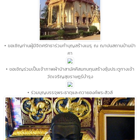
• ขอเชิญท่านผู้มีจิตศรัทธาร่วมทำบุญสร้างเมรุ ณ ฌาปนสถานบ้านป่า
คา
• ขอเชิญร่วมเป็นเจ้าภาพผ้าป่าสามัคคีสมทบทุนสร้างซุ้มประตูทางเข้า
วัดเจริญสุขราษฎร์บำรุง
• ร่วมบุญบรรจุพระธาตุและถวายองค์พระสิวลี