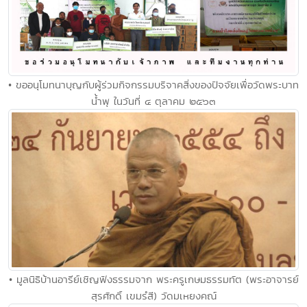
• ขออนุโมทนาบุญกับผู้ร่วมกิจกรรมบริจาคสิ่งของปัจจัยเพื่อวัดพระบาท
น้ำพุ ในวันที่ ๔ ตุลาคม ๒๕๖๓
• มูลนิธิบ้านอารีย์เชิญฟังธรรมจาก พระครูเกษมธรรมทัต (พระอาจารย์
สุรศักดิ์ เขมรํสี) วัดมเหยงคณ์