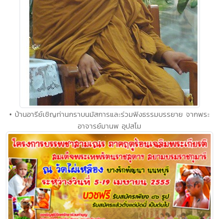
• บ้านอารีย์เชิญท่านกราบนมัสการและร่วมฟังธรรมบรรยาย จากพระ
อาจารย์มานพ อุปสโม