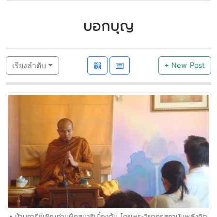
บอกบุญ
+
New Post
เรียงลำดับ
• บ้านอารีย์เชิญท่านฝึกสมาธิเบื้องต้น โดยพระวิยากรสถาบันพลังจิต