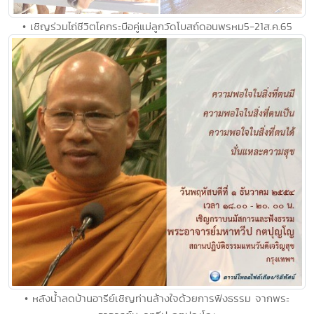
• เชิญร่วมไถ่ชีวิตโคกระบือคู่แม่ลูกวัดโบสถ์ดอนพรหม5-21ส.ค.65
• หลังน้ำลดบ้านอารีย์เชิญท่านล้างใจด้วยการฟังธรรม จากพระ