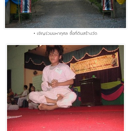
• เชิญร่วมมหากุศล ซื้อที่ดินสร้างวัด