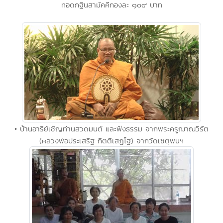
ทอดกฐินสามัคคีกองละ ๑๐๙ บาท
• บ้านอารีย์เชิญท่านสวดมนต์ และฟังธรรม จากพระครูฌาณวิรัต
(หลวงพ่อประเสริฐ กิตติเสฏโฐ) จากวัดเชตุพนฯ