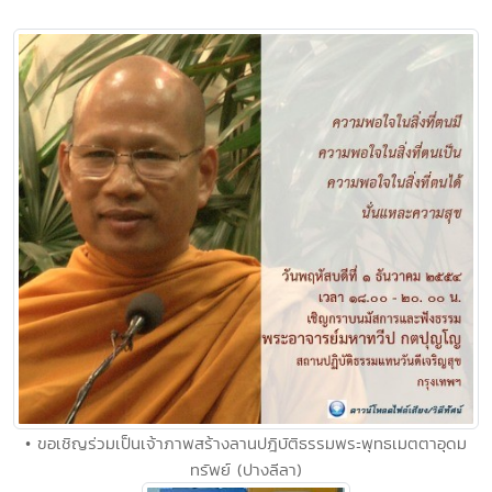
• ขอเชิญร่วมเป็นเจ้าภาพสร้างลานปฎิบัติธรรมพระพุทธเมตตาอุดม
ทรัพย์ (ปางลีลา)