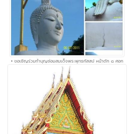
• ขอเชิญร่วมทำบุญซ่อมสมเด็จพระพุทธกัสสป หน้าตัก ๘ ศอก