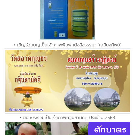
• เชิญร่วมบุญเป็นเจ้าภาพพิมพ์หนังสือธรรมะ "เสบียงทิพย์"
• ขอเชิญร่วมเป็นเจ้าภาพกฐินสามัคคี ประจำปี 2563