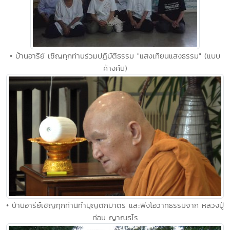
• บ้านอารีย์ เชิญทุกท่านร่วมปฏิบัติธรรม "แสงเทียนแสงธรรม" (แบบ
ค้างคืน)
• บ้านอารีย์เชิญทุกท่านทำบุญตักบาตร และฟังโอวาทธรรมจาก หลวงปู่
ท่อน ญาณธโร