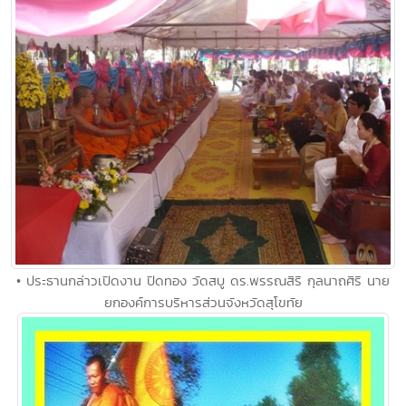
• ประธานกล่าวเปิดงาน ปิดทอง วัดสบู ดร.พรรณสิริ กุลนาถศิริ นาย
ยกองค์การบริหารส่วนจังหวัดสุโขทัย