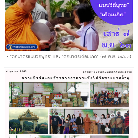
• "ตักบาตรแบบวิถีพุทธ" และ "ตักบาตรเดือนเกิด" (๗ พ.ย. ๒๕๖๓)