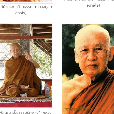
อนาลโย)
ดีฝ่ายโลก-ฝ่ายธรรม" (หลวงปู่ลี กุ
สลธโร)
ิ-ปัญญาเป็นธรรมรักษาใจ" (หลวง