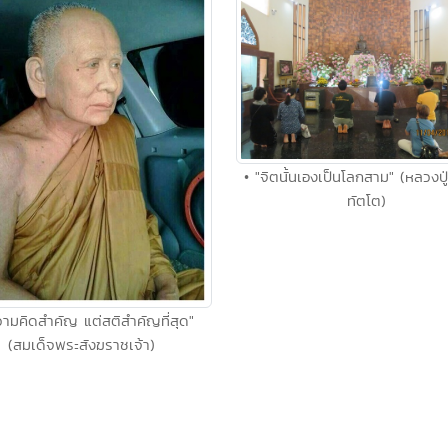
• "จิตนั้นเองเป็นโลกสาม" (หลวงปู่ม
ทัตโต)
วามคิดสำคัญ แต่สติสำคัญที่สุด"
(สมเด็จพระสังฆราชเจ้า)