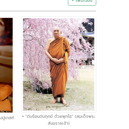
+ เพิ่มเรื่อง
• "ดับร้อนดับทุกข์ ด้วยพุทโธ" (สมเด็จพระ
งปู่เทสก์
สังฆราชเจ้า)