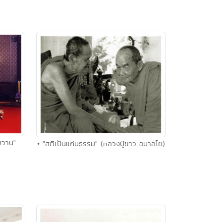
ขวาน"
• "สติเป็นแก่นธรรม" (หลวงปู่ขาว อนาลโย)