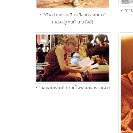
• "การ
• "ตัวอย่างความดี เหมือนกระจกเงา"
(หลวงปู่เทสก์ เทสรังสี)
• "ศีลและสรณะ" (สมเด็จพระสังฆราชเจ้า)