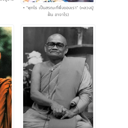
• "พุทโธ เป็นสรณะที่พึ่งของเรา" (หลวงปู่
ฝั้น อาจาโร)