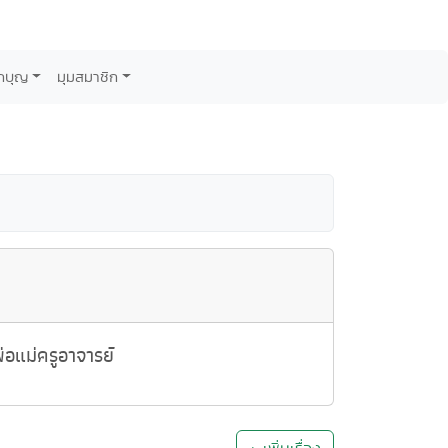
กบุญ
มุมสมาชิก
อแม่ครูอาจารย์