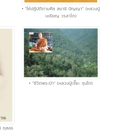
• "ให้ปฏิบัติตามศีล สมาธิ ปัญญา" (หลวงปู่
เหรียญ วรลาโภ)
• "ชีวิตพระป่า" (หลวงปู่เจี๊ยะ จุนโท)
ลี กุสลธ