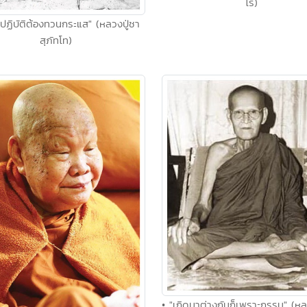
โร)
ปฏิบัติต้องทวนกระแส" (หลวงปู่ชา
สุภัทโท)
• "เกิดมาต่างกันก็เพราะกรรม" (หล