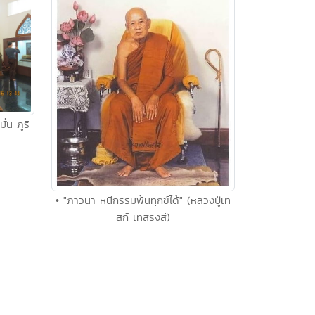
ั่น ภูริ
• "ภาวนา หนีกรรมพ้นทุกข์ได้" (หลวงปู่เท
สก์ เทสรังสี)