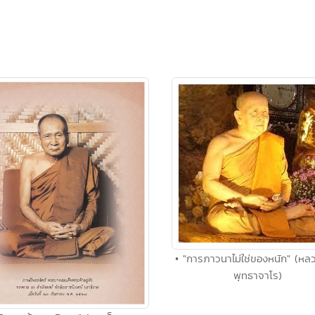
• "การภาวนาไม่ใช่ของหนัก" (หลวง
พุทธาจาโร)