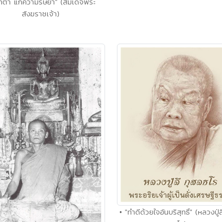
ุทิตา แก้ความริษยา" (สมเด็จพระ
สังฆราชเจ้า)
• "ทำดีด้วยใจอันบริสุทธิ์" (หลวงปู่