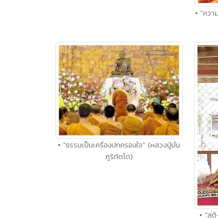
• "ความ
• "ธรรมเป็นเครื่องปกครองใจ" (หลวงปู่มั่น
ภูริทัตโต)
• "สต