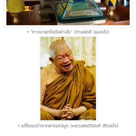
• "ภาวนาพุทโธดีอย่างไร" (ท่านพ่อลี ธมฺมธโร)
• แก้ไขจุดดำจากอารมณ์บูด (หลวงพ่อวิริยังค์ สิรินธโร)