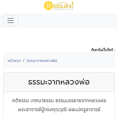
ค้นหาในเว็บไซต์ :
หน้าแรก
ธรรมะจากหลวงพ่อ
ธรรมะจากหลวงพ่อ
คติธรรม เทศนาธรรม ธรรมบรรยายจากหลวงพ่อ
พระอาจารย์ผู้ทรงคุณวุฒิ พ่อแม่ครูอาจารย์