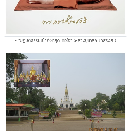
• "ปฏิบัติธรรมเข้าถึงที่สุด คือใจ" (หลวงปู่เทสก์ เทสรังสี )