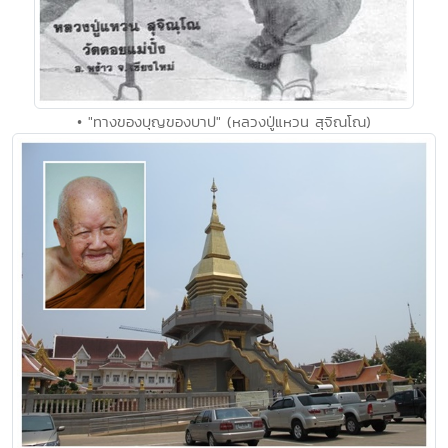
• "ทางของบุญของบาป" (หลวงปู่แหวน สุจิณโณ)