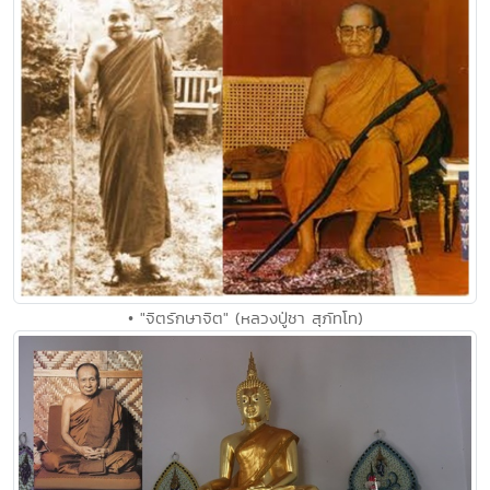
• "จิตรักษาจิต" (หลวงปู่ชา สุภัทโท)