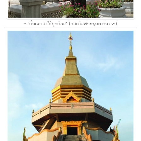
• "ตั้งเจตนาให้ถูกต้อง" (สมเด็จพระญาณสังวรฯ)