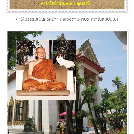
• "ให้มีธรรมเป็นหัวหน้า" (หลวงตามหาบัว ญาณสัมปันโน)