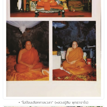
• "ไม่ต้องเลือกกาลเวลา" (หลวงปู่สิม พุทธาจาโร)