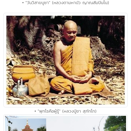
• "วันวิสาขบูชา" (หลวงตามหาบัว ญาณสัมปันโน)
• "พุทโธคือผู้รู้" (หลวงปู่ชา สุภัทโท)