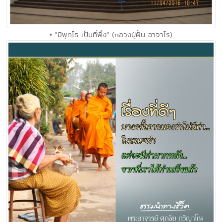
• "มีพุทโธ เป็นที่พึ่ง" (หลวงปู่ฝั้น อาจาโร)