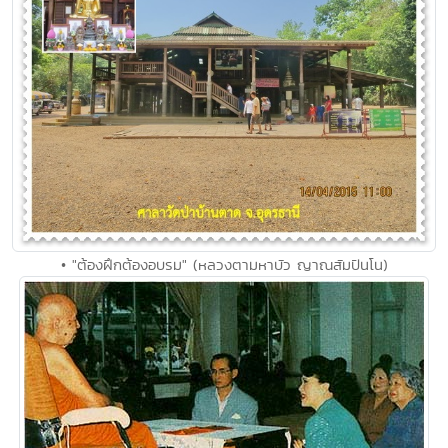
• "ต้องฝึกต้องอบรม" (หลวงตามหาบัว ญาณสัมปันโน)