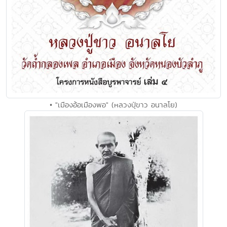
• "เมืองอ้อเมืองพอ" (หลวงปุ่ขาว อนาลโย)