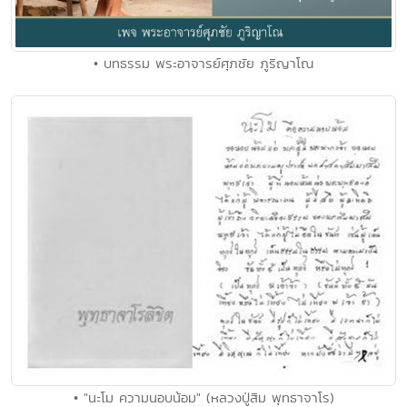
• บทธรรม พระอาจารย์ศุภชัย ภูริญาโณ
• "นะโม ความนอบน้อม" (หลวงปู่สิม พุทธาจาโร)