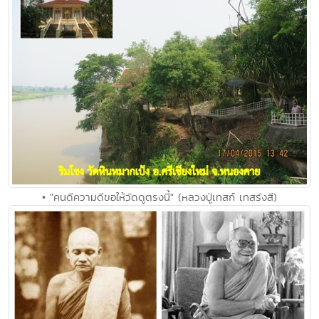
• "คนดีความดีขอให้วัดดูตรงนี้" (หลวงปู่เทสก์ เทสรังสี)