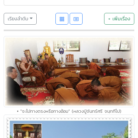
เรียงลำดับ
+ เพิ่มเรื่อง
• "จะไปทางตรงหรือทางอ้อม" (หลวงปู่จันทร์ศรี จนฺททีโป)