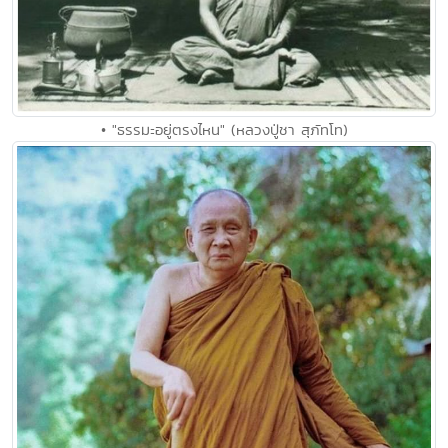
• "ธรรมะอยู่ตรงไหน" (หลวงปู่ชา สุภัทโท)