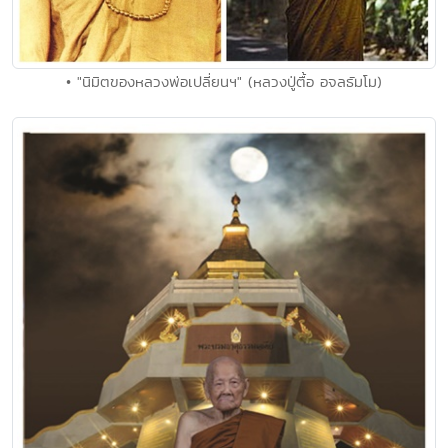
• "นิมิตของหลวงพ่อเปลี่ยนฯ" (หลวงปู่ตื้อ อจลธัมโม)