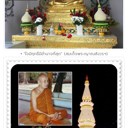
• "ใจมีฤทธิ์มีอำนาจที่สุด" (สมเด็จพระญาณสังวรฯ)