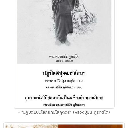
• "ปฏิบัติแบบโลกีย์กับโลกุตตร" (หลวงปู่มั่น ภูริทัตโต)