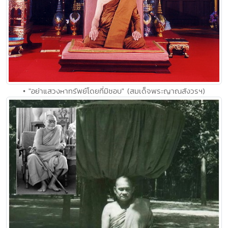
• "อย่าแสวงหาทรัพย์โดยที่มิชอบ" (สมเด็จพระญาณสังวรฯ)