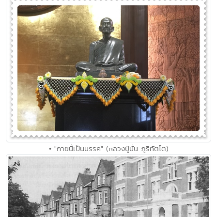
• "กายนี้เป็นมรรค" (หลวงปู่มั่น ภูริทัตโต)