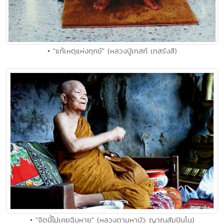
• "แก้เหตุแห่งทุกข์" (หลวงปู่เทสก์ เทสรังสี)
• "จิตนี้ไม่เคยฉิบหาย" (หลวงตามหาบัว ญาณสัมปันโน)