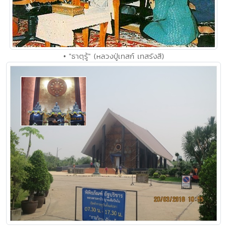
• "ธาตุรู้" (หลวงปู่เทสก์ เทสรังสี)