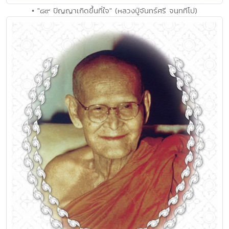
• "๘๙ ปัญญาเกิดขึ้นที่ใจ" (หลวงปู่จันทร์ศรี จนฺททีโป)