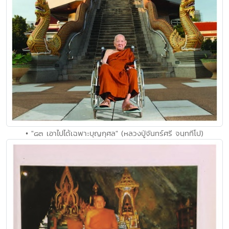
• "๘๓ เอาไปได้เฉพาะบุญกุศล" (หลวงปู่จันทร์ศรี จนฺททีโป)