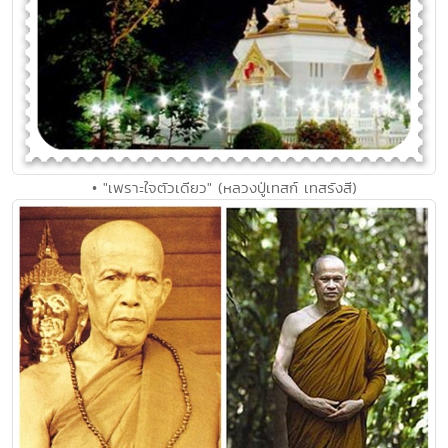
• "เพราะใจตัวเดียว" (หลวงปู่เทสก์ เทสรังสี)