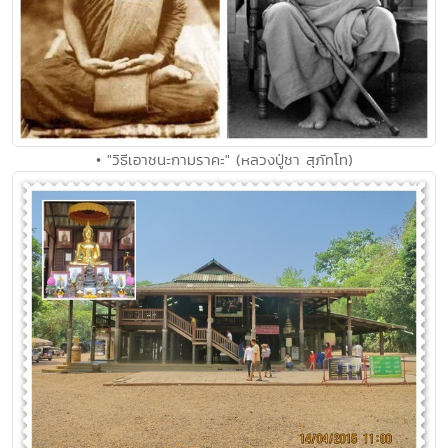
• "วิธีเอาชนะกามราคะ" (หลวงปู่ชา สุภัทโท)