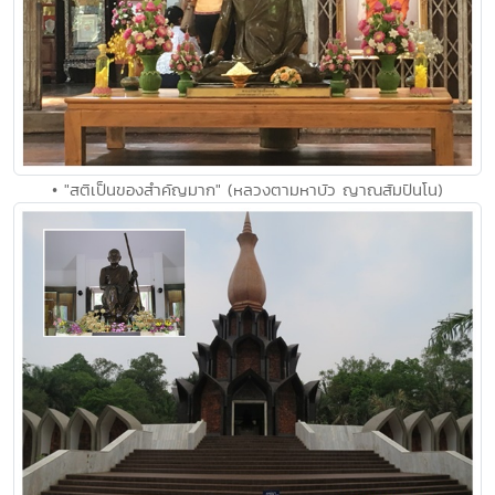
• "สติเป็นของสำคัญมาก" (หลวงตามหาบัว ญาณสัมปันโน)