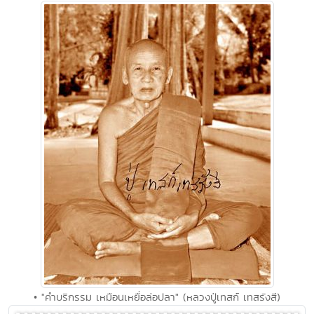
• "คำบริกรรม เหมือนเหยื่อล่อปลา" (หลวงปู่เทสก์ เทสรังสี)