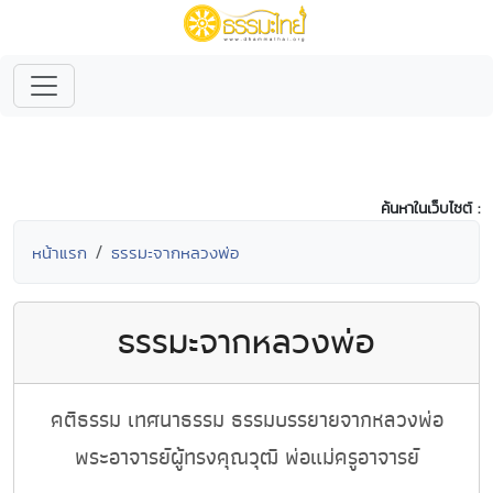
ค้นหาในเว็บไซต์ :
หน้าแรก
ธรรมะจากหลวงพ่อ
ธรรมะจากหลวงพ่อ
คติธรรม เทศนาธรรม ธรรมบรรยายจากหลวงพ่อ
พระอาจารย์ผู้ทรงคุณวุฒิ พ่อแม่ครูอาจารย์