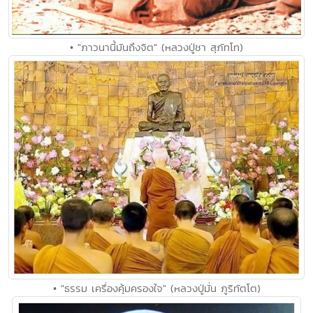
• "ภาวนานี้มันถึงจิต" (หลวงปู่ชา สุภัทโท)
• "ธรรม เครื่องคุ้มครองใจ" (หลวงปู่มั่น ภูริทัตโต)