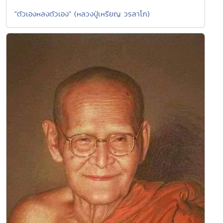
"ตัวเองหลงตัวเอง" (หลวงปู่เหรียญ วรลาโภ)