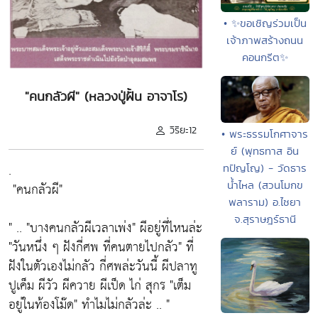
• ✨ขอเชิญร่วมเป็น
เจ้าภาพสร้างถนน
คอนกรีต✨
"คนกลัวผี" (หลวงปู่ฝั้น อาจาโร)
วิริยะ12
• พระธรรมโกศาจาร
ย์ (พุทธทาส อิน
.
ทปัญโญ) - วัดธาร
น้ำไหล (สวนโมกข
"คนกลัวผี"
พลาราม) อ.ไชยา
จ.สุราษฎร์ธานี
" ..
"บางคนกลัวผีเวลาเพ่ง"
ผีอยู่ที่ไหนล่ะ
"วันหนึ่ง ๆ ฝังกี่ศพ ที่คนตายไปกลัว"
ที่
ฝังในตัวเองไม่กลัว กี่ศพล่ะวันนี้ ผีปลาทู
ปูเค็ม ผีวัว ผีควาย ผีเป็ด ไก่ สุกร
"เต็ม
อยู่ในท้องโม๊ด"
ทำไมไม่กลัวล่ะ .. "