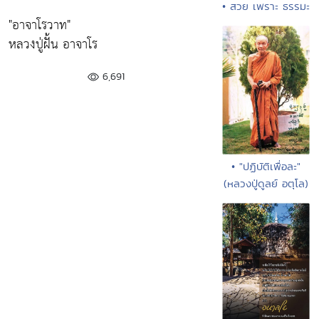
• สวย เพราะ ธรรมะ
"อาจาโรวาท"
หลวงปู่ฝั้น อาจาโร
6,691
• "ปฏิบัติเพื่อละ"
(หลวงปู่ดูลย์ อตุโล)