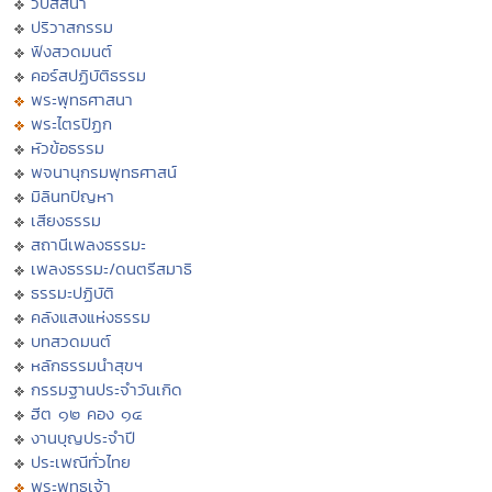
วิปัสสนา
ปริวาสกรรม
ฟังสวดมนต์
คอร์สปฏิบัติธรรม
พระพุทธศาสนา
พระไตรปิฏก
หัวข้อธรรม
พจนานุกรมพุทธศาสน์
มิลินทปัญหา
เสียงธรรม
สถานีเพลงธรรมะ
เพลงธรรมะ/ดนตรีสมาธิ
ธรรมะปฏิบัติ
คลังแสงแห่งธรรม
บทสวดมนต์
หลักธรรมนำสุขฯ
กรรมฐานประจำวันเกิด
ฮีต ๑๒ คอง ๑๔
งานบุญประจำปี
ประเพณีทั่วไทย
พระพุทธเจ้า