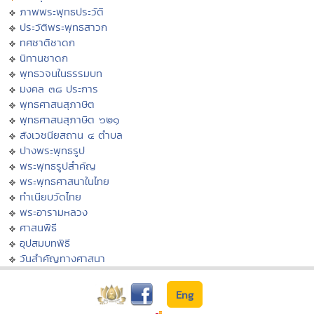
ภาพพระพุทธประวัติ
ประวัติพระพุทธสาวก
ทศชาติชาดก
นิทานชาดก
พุทธวจนในธรรมบท
มงคล ๓๘ ประการ
พุทธศาสนสุภาษิต
พุทธศาสนสุภาษิต ๖๒๑
สังเวชนียสถาน ๔ ตำบล
ปางพระพุทธรูป
พระพุทธรูปสำคัญ
พระพุทธศาสนาในไทย
ทำเนียบวัดไทย
พระอารามหลวง
ศาสนพิธี
อุปสมบทพิธี
วันสำคัญทางศาสนา
Eng