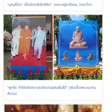
"บุญชื่อว่า เป็นมิตรอันใกล้ชิด" (หลวงปู่เหรียญ วรลาโภ)
"พุทโธ ทำให้เกิดความเบิกบานแช่มชื่นได้" (สมเด็จพระญาณ
สังวร)