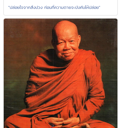
"ปล่อยใจจากสิ่งปวง ก่อนที่ความตายจะบังคับให้ปล่อย"