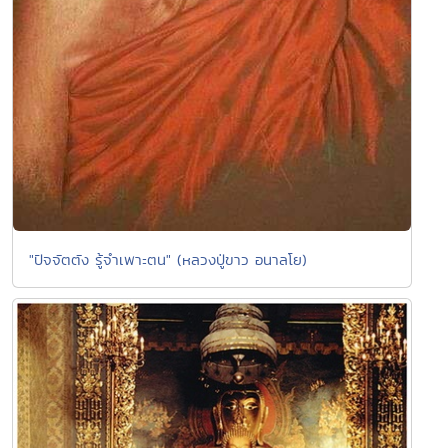
"ปัจจัตตัง รู้จำเพาะตน" (หลวงปู่ขาว อนาลโย)