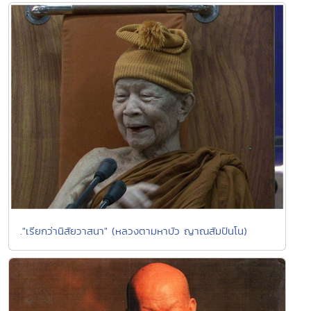
."เรียกว่านิสัยวาสนา" (หลวงตามหาบัว ญาณสัมปันโน)