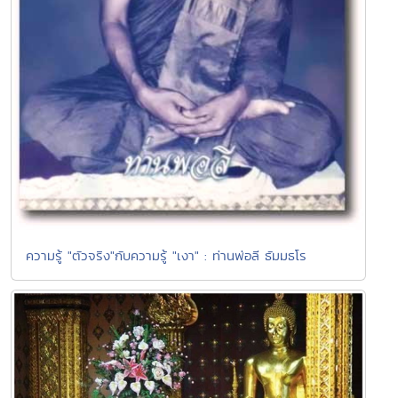
ความรู้ "ตัวจริง"กับความรู้ "เงา" : ท่านพ่อลี ธัมมธโร