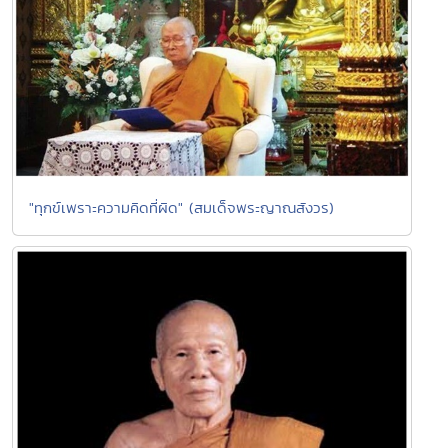
"ทุกข์เพราะความคิดที่ผิด" (สมเด็จพระญาณสังวร)