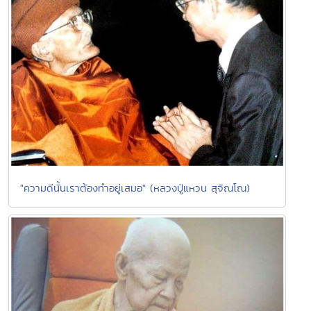
"ความดีนั้นเราต้องทำอยู่เสมอ" (หลวงปู่แหวน สุจิณโณ)