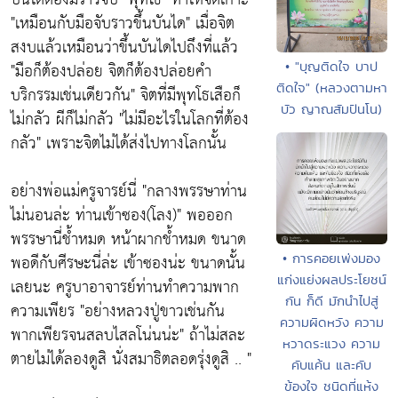
"เหมือนกับมือจับราวขึ้นบันได" เมื่อจิต
สงบแล้วเหมือนว่าขึ้นบันไดไปถึงที่แล้ว
"มือก็ต้องปล่อย จิตก็ต้องปล่อยคำ
• "บุญติดใจ บาป
ติดใจ" (หลวงตามหา
บริกรรมเช่นเดียวกัน" จิตที่มีพุทโธเสือก็
บัว ญาณสัมปันโน)
ไม่กลัว ผีก็ไม่กลัว "ไม่มีอะไรในโลกที่ต้อง
กลัว" เพราะจิตไม่ได้ส่งไปทางโลกนั้น
อย่างพ่อแม่ครูจารย์นี่ "กลางพรรษาท่าน
ไม่นอนล่ะ ท่านเข้าซอง(โลง)" พอออก
พรรษานี่ช้ำหมด หน้าผากช้ำหมด ขนาด
• การคอยเพ่งมอง
พอดีกับศีรษะนี่ล่ะ เข้าซองน่ะ ขนาดนั้น
แก่งแย่งผลประโยชน์
เลยนะ ครูบาอาจารย์ท่านทำความพาก
กัน ก็ดี มักนำไปสู่
ความเพียร "อย่างหลวงปู่ขาวเช่นกัน
ความผิดหวัง ความ
พากเพียรจนสลบไสลโน่นน่ะ" ถ้าไม่สละ
หวาดระแวง ความ
ตายไม่ได้ลองดูสิ นั่งสมาธิตลอดรุ่งดูสิ .. "
คับแค้น และคับ
ข้องใจ ชนิดที่แห้ง