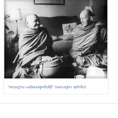
"กรรมฐาน เหมือนปลูกต้นไม้" (หลวงปู่ชา สุภัทโท)