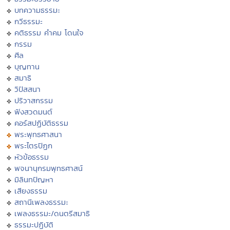
บทความธรรมะ
กวีธรรมะ
คติธรรม คำคม โดนใจ
กรรม
ศีล
บุญทาน
สมาธิ
วิปัสสนา
ปริวาสกรรม
ฟังสวดมนต์
คอร์สปฏิบัติธรรม
พระพุทธศาสนา
พระไตรปิฏก
หัวข้อธรรม
พจนานุกรมพุทธศาสน์
มิลินทปัญหา
เสียงธรรม
สถานีเพลงธรรมะ
เพลงธรรมะ/ดนตรีสมาธิ
ธรรมะปฏิบัติ