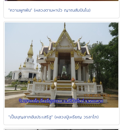
"ความผูกพัน" (หลวงตามหาบัว ญาณสัมปันโน)
"เป็นบุญลาภอันประเสริฐ" (หลวงปู่เหรียญ วรลาโภ)