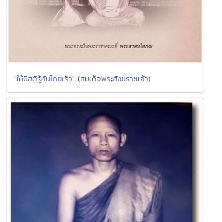
"ให้มีสติรู้ทันโดยเร็ว" (สมเด็จพระสังฆราชเจ้า)