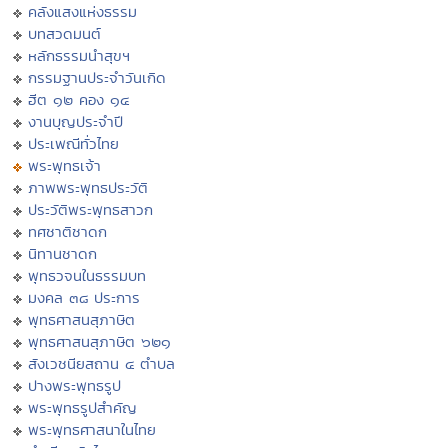
คลังแสงแห่งธรรม
บทสวดมนต์
หลักธรรมนำสุขฯ
กรรมฐานประจำวันเกิด
ฮีต ๑๒ คอง ๑๔
งานบุญประจำปี
ประเพณีทั่วไทย
พระพุทธเจ้า
ภาพพระพุทธประวัติ
ประวัติพระพุทธสาวก
ทศชาติชาดก
นิทานชาดก
พุทธวจนในธรรมบท
มงคล ๓๘ ประการ
พุทธศาสนสุภาษิต
พุทธศาสนสุภาษิต ๖๒๑
สังเวชนียสถาน ๔ ตำบล
ปางพระพุทธรูป
พระพุทธรูปสำคัญ
พระพุทธศาสนาในไทย