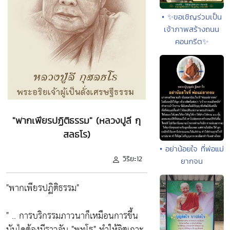
• ✨ขอเชิญร่วมเป็น
เจ้าภาพสร้างถนน
คอนกรีต✨
"พากเพียรปฏิติธรรม" (หลวงปูลี กุ
สลธโร)
• อย่าน้อยใจ ที่พ่อแม่
วิริยะ12
ยากจน
"พากเพียรปฏิติธรรม"
" .. การบริกรรมภาวนาก็เหมือนการขึ้น
บันไดต้องมีราวจับ "พุทโธ" ทำให้จิตเกาะ