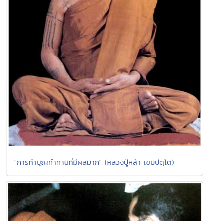
"การทำบุญทำทานที่มีผลมาก" (หลวงปู่หล้า เขมปตฺโต)