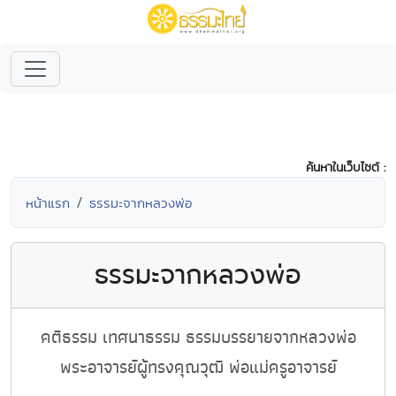
ค้นหาในเว็บไซต์ :
หน้าแรก
ธรรมะจากหลวงพ่อ
ธรรมะจากหลวงพ่อ
คติธรรม เทศนาธรรม ธรรมบรรยายจากหลวงพ่อ
พระอาจารย์ผู้ทรงคุณวุฒิ พ่อแม่ครูอาจารย์