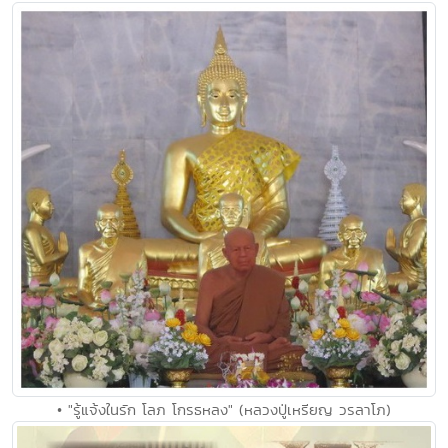
• "รู้แจ้งในรัก โลภ โกรธหลง" (หลวงปู่เหรียญ วรลาโภ)