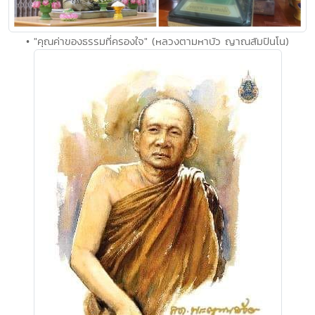
• "คุณค่าของธรรมที่ครองใจ" (หลวงตามหาบัว ญาณสัมปันโน)