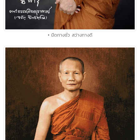
• มืดทางชั่ว สว่างทางดี