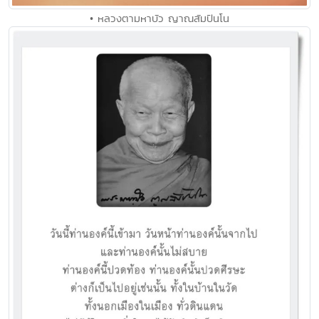
• หลวงตามหาบัว ญาณสัมปันโน