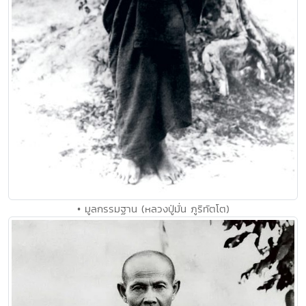
• มูลกรรมฐาน (หลวงปู่มั่น ภูริทัตโต)