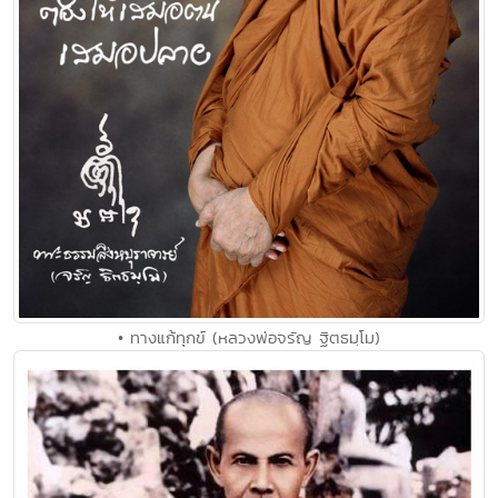
• ทางแก้ทุกข์ (หลวงพ่อจรัญ ฐิตธมฺโม)