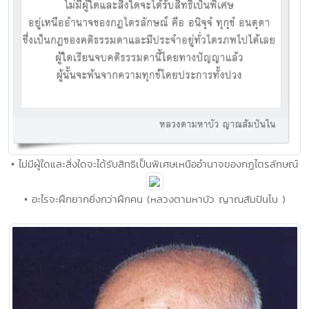
• ไม่มีผู้ใดและสิ่งใดจะได้รับสิทธิเป็นพิเศษเหนืออำนาจของกฏไตรลักษณ์
• อะไรจะฝึกยากยิ่งกว่าฝึกคน (หลวงตามหาบัว ญาณสัมปันโน )