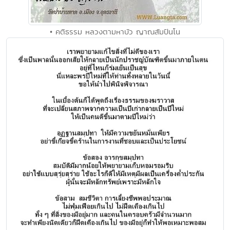
• คติธรรม หลวงตามหาบัว ญาณสัมปันโน