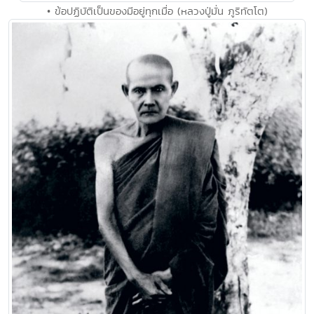
• ข้อปฏิบัติเป็นของมีอยู่ทุกเมื่อ (หลวงปู่มั่น ภูริทัตโต)