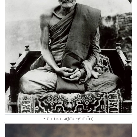
• ศีล (หลวงปู่มั่น ภูริทัตโต)