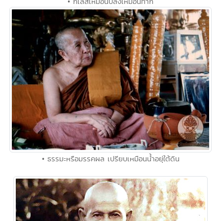
• กิเลสเหมือนปลิงเหมือนทาก
• ธรรมะหรือมรรคผล เปรียบเหมือนน้ำอยุ่ใต้ดิน