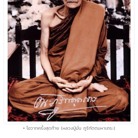
• โอวาทครั้งสุดท้าย (หลวงปู่มั่น ภูริทัตตมหาเถระ)