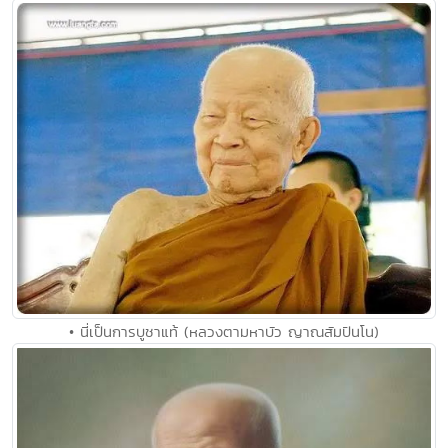
• นี่เป็นการบูชาแท้ (หลวงตามหาบัว ญาณสัมปันโน)