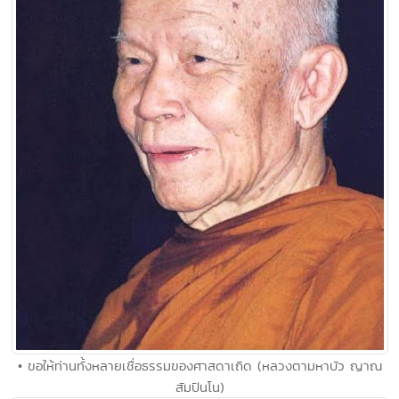
• ขอให้ท่านทั้งหลายเชื่อธรรมของศาสดาเถิด (หลวงตามหาบัว ญาณ
สัมปันโน)