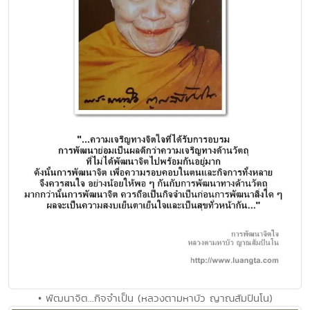
• พัฒนาจิต...กิจจำเป็น (หลวงตามหาบัว ญาณสัมปันโน)