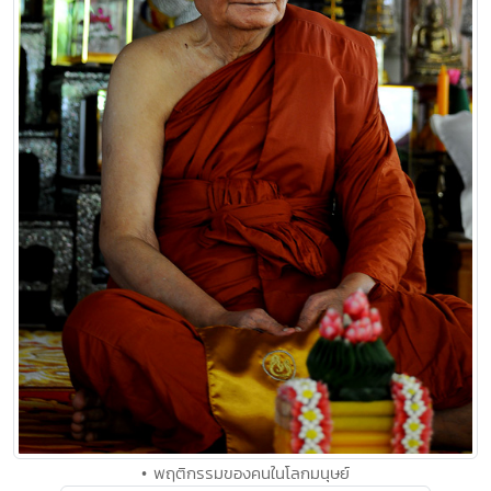
• พฤติกรรมของคนในโลกมนุษย์