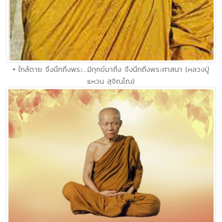
• ใกล้ตาย จึงนึกถึงพระ...มีทุกข์มาถึง จึงนึกถึงพระศาสนา (หลวงปู่
แหวน สุจิณโณ)