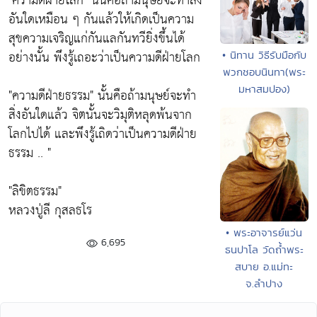
"ความดีฝ่ายโลก" นั้นคือถ้ามนุษย์จะทำสิ่ง
อันใดเหมือน ๆ กันแล้วให้เกิดเป็นความ
สุขความเจริญแก่กันแลกันทวียิ่งขึ้นได้
อย่างนั้น พึงรู้เถอะว่าเป็นความดีฝ่ายโลก
• นิทาน วิธีรับมือกับ
พวกชอบนินทา(พระ
มหาสมปอง)
"ความดีฝ่ายธรรม" นั้นคือถ้ามนุษย์จะทำ
สิ่งอันใดแล้ว จิตนั้นจะวิมุติหลุดพ้นจาก
โลกไปได้ และพึงรู้เถิดว่าเป็นความดีฝ่าย
ธรรม .. "
"ลิขิตธรรม"
หลวงปู่ลี กุสลธโร
• พระอาจารย์แว่น
6,695
ธนปาโล วัดถ้ำพระ
สบาย อ.แม่ทะ
จ.ลำปาง