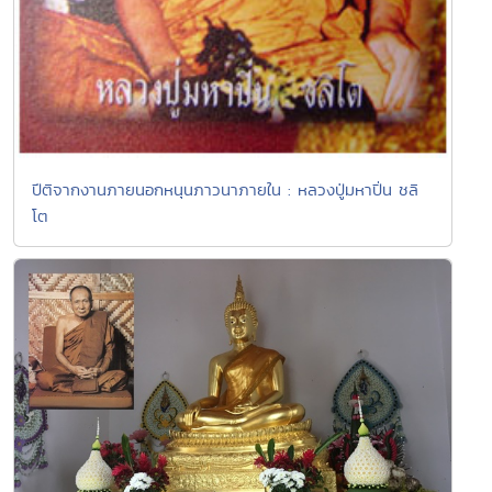
ปีติจากงานภายนอกหนุนภาวนาภายใน : หลวงปู่มหาปิ่น ชลิ
โต