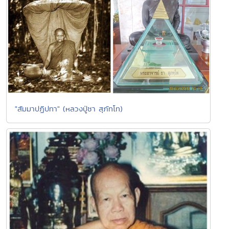
"สัมมาปฏิปทา" (หลวงปู่ชา สุภัทโท)