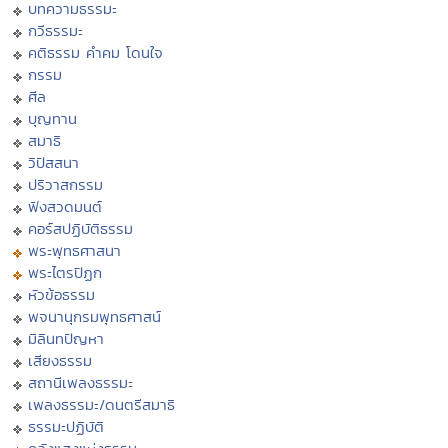
บทความธรรมะ
กวีธรรมะ
คติธรรม คำคม โดนใจ
กรรม
ศีล
บุญทาน
สมาธิ
วิปัสสนา
ปริวาสกรรม
ฟังสวดมนต์
คอร์สปฏิบัติธรรม
พระพุทธศาสนา
พระไตรปิฏก
หัวข้อธรรม
พจนานุกรมพุทธศาสน์
มิลินทปัญหา
เสียงธรรม
สถานีเพลงธรรมะ
เพลงธรรมะ/ดนตรีสมาธิ
ธรรมะปฏิบัติ