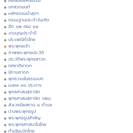
คลังแสงแห่งธรรม
บทสวดมนต์
หลักธรรมนำสุขฯ
กรรมฐานประจำวันเกิด
ฮีต ๑๒ คอง ๑๔
งานบุญประจำปี
ประเพณีทั่วไทย
พระพุทธเจ้า
ภาพพระพุทธประวัติ
ประวัติพระพุทธสาวก
ทศชาติชาดก
นิทานชาดก
พุทธวจนในธรรมบท
มงคล ๓๘ ประการ
พุทธศาสนสุภาษิต
พุทธศาสนสุภาษิต ๖๒๑
สังเวชนียสถาน ๔ ตำบล
ปางพระพุทธรูป
พระพุทธรูปสำคัญ
พระพุทธศาสนาในไทย
ทำเนียบวัดไทย