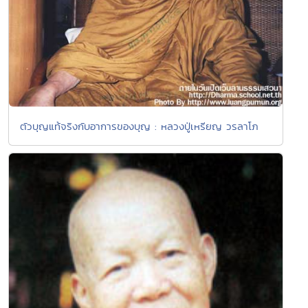
ตัวบุญแท้จริงกับอาการของบุญ : หลวงปู่เหรียญ วรลาโภ