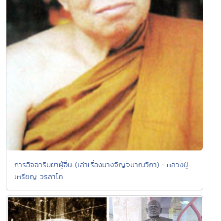
การอิจฉาริษยาผู้อื่น (เล่าเรื่องนางจิญจมาณวิกา) : หลวงปู่
เหรียญ วรลาโภ