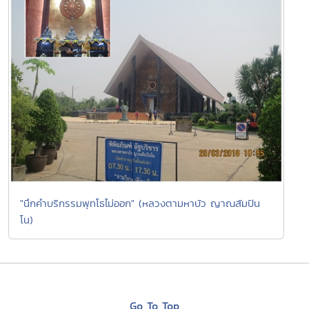
"นึกคำบริกรรมพุทโธไม่ออก" (หลวงตามหาบัว ญาณสัมปัน
โน)
Go To Top