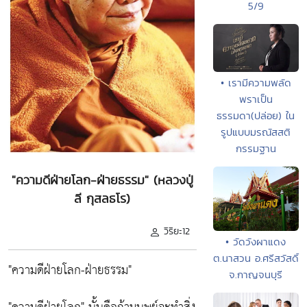
5/9
• เรามีความพลัด
พราเป็น
ธรรมดา(ปล่อย) ใน
รูปแบบมรณัสสติ
กรรมฐาน
"ความดีฝ่ายโลก-ฝ่ายธรรม" (หลวงปู่
ลี กุสลธโร)
วิริยะ12
• วัดวังผาแดง
ต.นาสวน อ.ศรีสวัสดิ์
"ความดีฝ่ายโลก-ฝ่ายธรรม"
จ.กาญจนบุรี