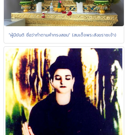
"ผู้มีขันติ ชื่อว่าทำตามคำทรงสอน" (สมเด็จพระสังฆราชเจ้า)