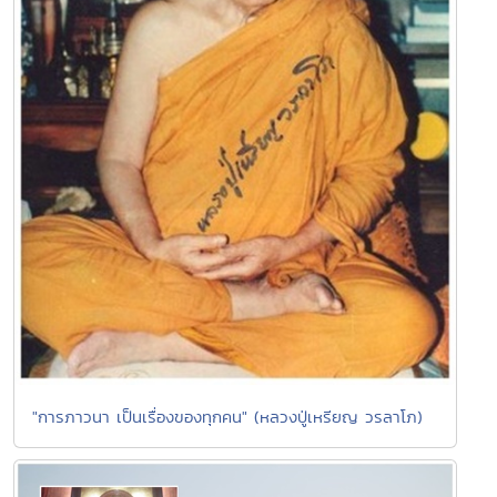
"การภาวนา เป็นเรื่องของทุกคน" (หลวงปู่เหรียญ วรลาโภ)