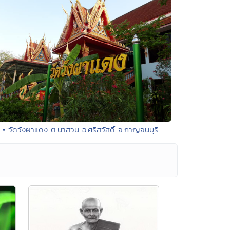
• วัดวังผาแดง ต.นาสวน อ.ศรีสวัสดิ์ จ.กาญจนบุรี