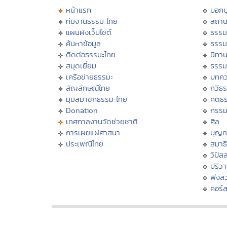
หน้าแรก
บอก
ทีมงานธรรมะไทย
สถาน
แผนผังเว็บไซต์
ธรรม
ค้นหาข้อมูล
ธรรม
ติดต่อธรรมะไทย
นิทาน
สมุดเยี่ยม
ธรรม
เครือข่ายธรรมะ
บทคว
สัญลักษณ์ไทย
กวีธ
มุมสมาชิกธรรมะไทย
คติธ
Donation
กรร
เทศกาลงานวัดช่วยชาติ
ศีล
การเผยแผ่ศาสนา
บุญท
ประเพณีไทย
สมาธิ
วิปัส
ปริว
ฟังส
คอร์ส