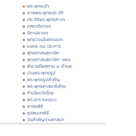
พระพุทธเจ้า
ภาพพระพุทธประวัติ
ประวัติพระพุทธสาวก
ทศชาติชาดก
นิทานชาดก
พุทธวจนในธรรมบท
มงคล ๓๘ ประการ
พุทธศาสนสุภาษิต
พุทธศาสนสุภาษิต ๖๒๑
สังเวชนียสถาน ๔ ตำบล
ปางพระพุทธรูป
พระพุทธรูปสำคัญ
พระพุทธศาสนาในไทย
ทำเนียบวัดไทย
พระอารามหลวง
ศาสนพิธี
อุปสมบทพิธี
วันสำคัญทางศาสนา