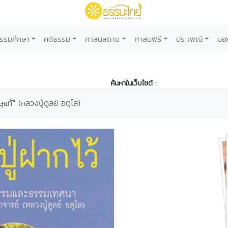
รรมศึกษา
คติธรรม
ศาสนสถาน
ศาสนพิธี
ประเพณี
บอ
ค้นหาในเว็บไซต์ :
ษุแท้" (หลวงปู่ดูลย์ อตุโล)