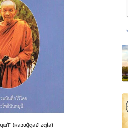
ษุแท้" (หลวงปู่ดูลย์ อตุโล)