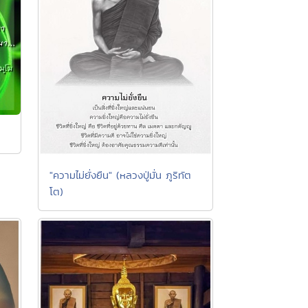
"ความไม่ยั่งยืน" (หลวงปู่มั่น ภูริทัต
โต)