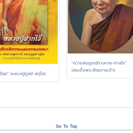
"ความสมบูรณ์ทางกาย-ทางใจ"
(สมเด็จพระสังฆราชเจ้า)
้พร้อม" (หลวงปู่ดูลย์ อตุโล)
Go To Top