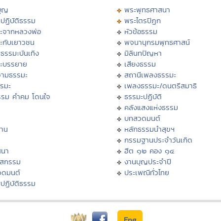
บุญ
พระพุทธศาสนา
ปฏิบัติธรรม
พระไตรปิฏก
ะจากหลวงพ่อ
หัวข้อธรรม
ะกับเยาวชน
พจนานุกรมพุทธศาสน์
ธรรมะบันเทิง
มิลินทปัญหา
ะบรรยาย
เสียงธรรม
ามธรรมะ
สถานีเพลงธรรมะ
รรมะ
เพลงธรรมะ/ดนตรีสมาธิ
รรม คำคม โดนใจ
ธรรมะปฏิบัติ
ม
คลังแสงแห่งธรรม
บทสวดมนต์
าน
หลักธรรมนำสุขฯ
กรรมฐานประจำวันเกิด
สนา
ฮีต ๑๒ คอง ๑๔
าสกรรม
งานบุญประจำปี
วดมนต์
ประเพณีทั่วไทย
ปฏิบัติธรรม
Eng