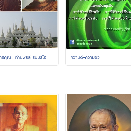
ทธคุณ : ท่านพ่อลี ธัมมธโร
ความดี-ความชั่ว