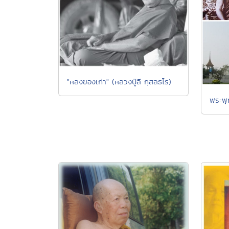
"หลงของเก่า" (หลวงปู่ลี กุสลธโร)
พระพุ