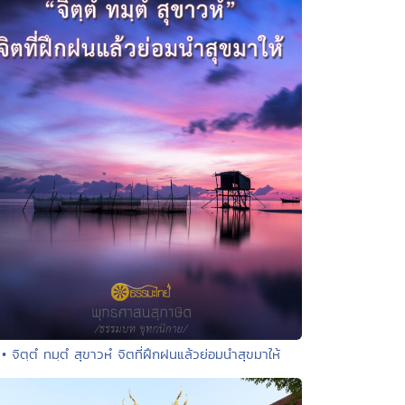
• จิตฺตํ ทมฺตํ สุขาวหํ จิตที่ฝึกฝนแล้วย่อมนำสุขมาให้