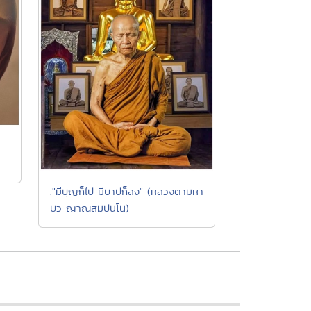
."มีบุญก็ไป มีบาปก็ลง" (หลวงตามหา
บัว ญาณสัมปันโน)