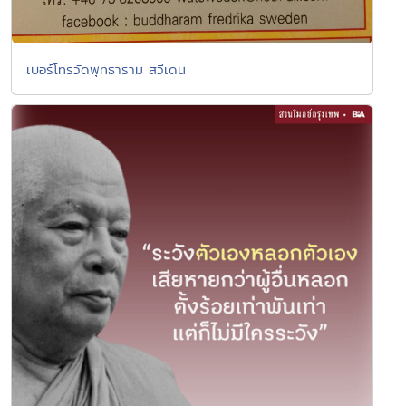
เบอร์โทรวัดพุทธาราม สวีเดน