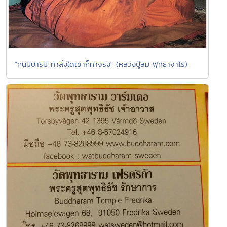
"คนมีบารมี ทำสิ่งใดเขาก็ทำจริง" (หลวงปู่สิม พุทฺธาจาโร)