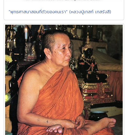
"พุทธศาสนาสอนที่ตัวของคนเรา" (หลวงปู่เทสก์ เทสรังสี)