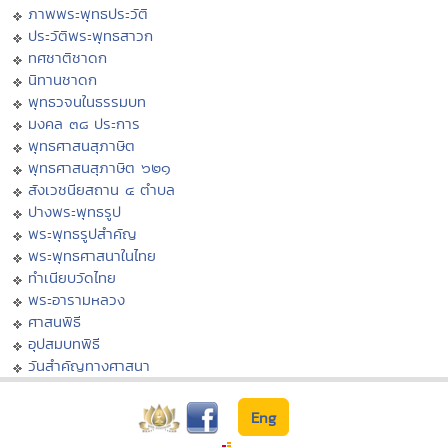
ภาพพระพุทธประวัติ
ประวัติพระพุทธสาวก
ทศชาติชาดก
นิทานชาดก
พุทธวจนในธรรมบท
มงคล ๓๘ ประการ
พุทธศาสนสุภาษิต
พุทธศาสนสุภาษิต ๖๒๑
สังเวชนียสถาน ๔ ตำบล
ปางพระพุทธรูป
พระพุทธรูปสำคัญ
พระพุทธศาสนาในไทย
ทำเนียบวัดไทย
พระอารามหลวง
ศาสนพิธี
อุปสมบทพิธี
วันสำคัญทางศาสนา
Eng