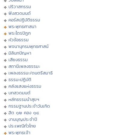
ปริวาสกรรม
ฟังสวดมนต์
คอร์สปฏิบัติธรรม
พระพุทธศาสนา
พระไตรปิฏก
หัวข้อธรรม
พจนานุกรมพุทธศาสน์
มิลินทปัญหา
เสียงธรรม
สถานีเพลงธรรมะ
เพลงธรรมะ/ดนตรีสมาธิ
ธรรมะปฏิบัติ
คลังแสงแห่งธรรม
บทสวดมนต์
หลักธรรมนำสุขฯ
กรรมฐานประจำวันเกิด
ฮีต ๑๒ คอง ๑๔
งานบุญประจำปี
ประเพณีทั่วไทย
พระพุทธเจ้า