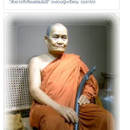
."สังขารที่เที่ยงย่อมไม่มี" (หลวงปู่เหรียญ วรลาโภ)