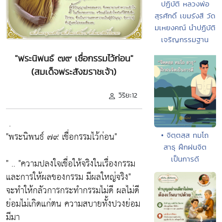
ปฏิบัติ หลวงพ่อ
สุรศักดิ์ เขมรังสี วัด
มเหยงคณ์ นำปฏิบัติ
เจริญกรรมฐาน
"พระนิพนธ์ ๗๙ เชื่อกรรมไว้ก่อน"
(สมเด็จพระสังฆราชเจ้า)
วิริยะ12
.
"พระนิพนธ์ ๗๙ เชื่อกรรมไว้ก่อน"
• จิตฺตสฺส ทมโถ
สาธุ ฝึกฝนจิต
เป็นการดี
" ..
"ความปลงใจเชื่อให้จริงในเรื่องกรรม
และการให้ผลของกรรม มีผลใหญ่จริง"
จะทำให้กลัวการกระทำกรรมไม่ดี ผลไม่ดี
ย่อมไม่เกิดแก่ตน ความสบายทั้งปวงย่อม
มีมา