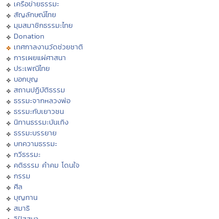
เครือข่ายธรรมะ
สัญลักษณ์ไทย
มุมสมาชิกธรรมะไทย
Donation
เทศกาลงานวัดช่วยชาติ
การเผยแผ่ศาสนา
ประเพณีไทย
บอกบุญ
สถานปฏิบัติธรรม
ธรรมะจากหลวงพ่อ
ธรรมะกับเยาวชน
นิทานธรรมะบันเทิง
ธรรมะบรรยาย
บทความธรรมะ
กวีธรรมะ
คติธรรม คำคม โดนใจ
กรรม
ศีล
บุญทาน
สมาธิ
วิปัสสนา