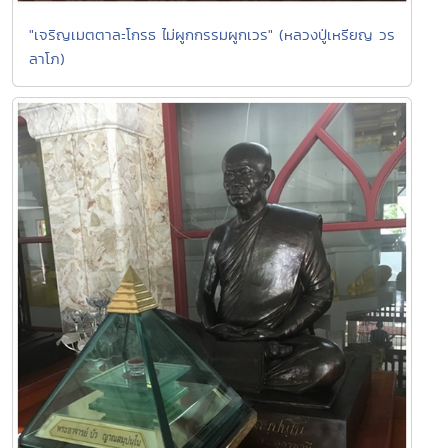
"เจริญเมตตาละโกรธ ไม่ผูกกรรมผูกเวร" (หลวงปู่เหรียญ วร
ลาโภ)