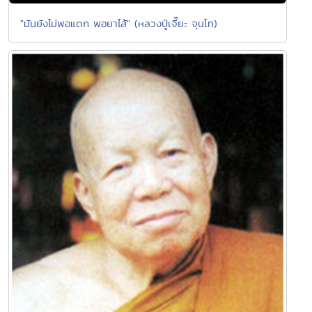
"มันยังไม่พอแดก พอยาไส้" (หลวงปู่เจี๊ยะ จุนโท)