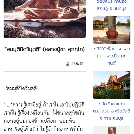
วัดชลประทานรัง
สฤษฏ์ จ.นนทบุรี
• วิธีให้เพื่อการครอง
"สมมุติปิดวิมุตติ" (หลวงปู่ชา สุภทฺโท)
ใจ - พ.อ.ปิ่น มุทุ
กันต์
วิริยะ12
.
"สมมุติปิดวิมุตติ"
" ..
"ความรู้เรามีอยู่ ถ้าเราไม่เอาไปปฏิบัติ
• วัดวังผาแดง
ต.นาสวน อ.ศรีสวัสดิ์
เราก็ไม่รู้เรื่องเหมือนกัน"
โง่ขนาดสุนัขมัน
จ.กาญจนบุรี
นอนอยู่บนกองข้าวเปลือก
"นอนทับ
อาหารอยู่ได้ แต่ว่าไม่รู้จักกินอาหารที่มัน