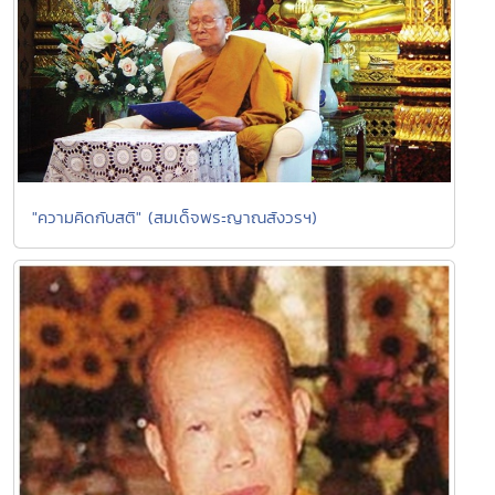
"ความคิดกับสติ" (สมเด็จพระญาณสังวรฯ)