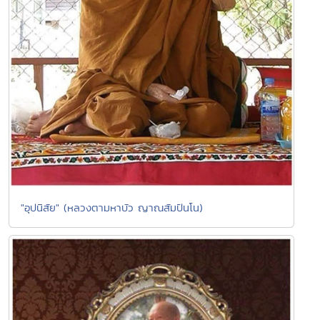
"อุปนิสัย" (หลวงตามหาบัว ญาณสัมปันโน)