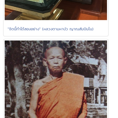
"จิตนี้ทำได้สองอย่าง" (หลวงตามหาบัว ญาณสัมปันโน)