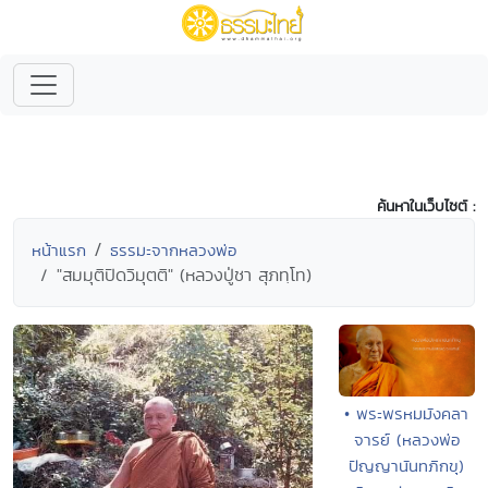
ค้นหาในเว็บไซต์ :
หน้าแรก
ธรรมะจากหลวงพ่อ
"สมมุติปิดวิมุตติ" (หลวงปู่ชา สุภทฺโท)
• พระพรหมมังคลา
จารย์ (หลวงพ่อ
ปัญญานันทภิกขุ)