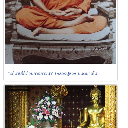
"แก้บาปได้ด้วยการภาวนา" (หลวงปู่สิงห์ ขันตยาขโม)