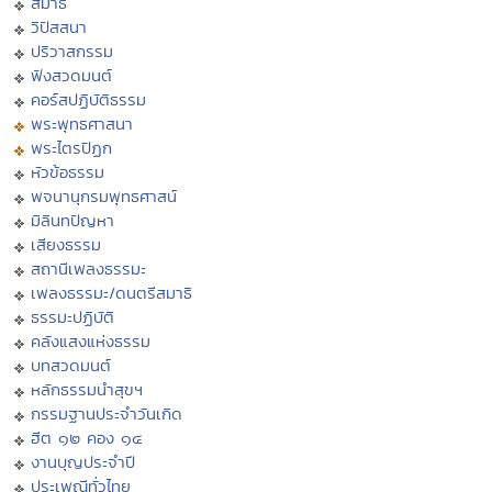
สมาธิ
วิปัสสนา
ปริวาสกรรม
ฟังสวดมนต์
คอร์สปฏิบัติธรรม
พระพุทธศาสนา
พระไตรปิฏก
หัวข้อธรรม
พจนานุกรมพุทธศาสน์
มิลินทปัญหา
เสียงธรรม
สถานีเพลงธรรมะ
เพลงธรรมะ/ดนตรีสมาธิ
ธรรมะปฏิบัติ
คลังแสงแห่งธรรม
บทสวดมนต์
หลักธรรมนำสุขฯ
กรรมฐานประจำวันเกิด
ฮีต ๑๒ คอง ๑๔
งานบุญประจำปี
ประเพณีทั่วไทย