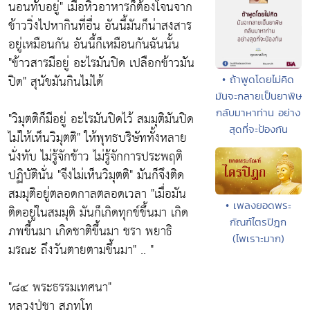
นอนทับอยู่"
เมื่อหิวอาหารก็ต้องโจนจาก
ข้าววิ่งไปหากินที่อื่น อันนี้มันก็น่าสงสาร
อยู่เหมือนกัน อันนี้ก็เหมือนกันฉันนั้น
"ข้าวสารมีอยู่ อะไรมันปิด เปลือกข้าวมัน
ปิด"
สุนัขมันกินไม่ได้
• ถ้าพูดโดยไม่คิด
มันจะกลายเป็นยาพิษ
กลับมาหาท่าน อย่าง
"วิมุตติก็มีอยู่ อะไรมันปิดไว้ สมมุติมันปิด
สุดที่จะป้องกัน
ไม่ให้เห็นวิมุตติ"
ให้พุทธบริษัททั้งหลาย
นั่งทับ ไม่รู้จักข้าว ไม่รู้จักการประพฤติ
ปฏิบัตินั่น
"จึงไม่เห็นวิมุตติ"
มันก็จึงติด
สมมุติอยู่ตลอดกาลตลอดเวลา
"เมื่อมัน
• เพลงยอดพระ
ติดอยู่ในสมมุติ มันก็เกิดทุกข์ขึ้นมา เกิด
กัณฑ์ไตรปิฎก
ภพขึ้นมา เกิดชาติขึ้นมา ชรา พยาธิ
(ไพเราะมาก)
มรณะ ถึงวันตายตามขึ้นมา"
.. "
"๘๔ พระธรรมเทศนา"
หลวงปู่ชา สุภทฺโท