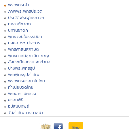
พระพุทธเจ้า
ภาพพระพุทธประวัติ
ประวัติพระพุทธสาวก
ทศชาติชาดก
นิทานชาดก
พุทธวจนในธรรมบท
มงคล ๓๘ ประการ
พุทธศาสนสุภาษิต
พุทธศาสนสุภาษิต ๖๒๑
สังเวชนียสถาน ๔ ตำบล
ปางพระพุทธรูป
พระพุทธรูปสำคัญ
พระพุทธศาสนาในไทย
ทำเนียบวัดไทย
พระอารามหลวง
ศาสนพิธี
อุปสมบทพิธี
วันสำคัญทางศาสนา
Eng