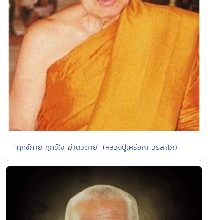
"ทุกข์กาย ทุกข์ใจ ฆ่าตัวตาย" (หลวงปู่เหรียญ วรลาโภ)