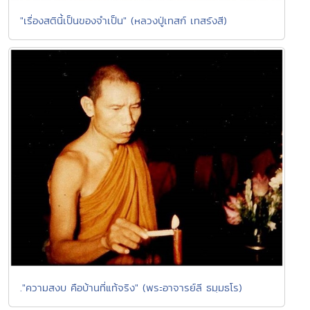
"เรื่องสตินี้เป็นของจำเป็น" (หลวงปู่เทสก์ เทสรังสี)
."ความสงบ คือบ้านที่แท้จริง" (พระอาจารย์ลี ธมฺมธโร)