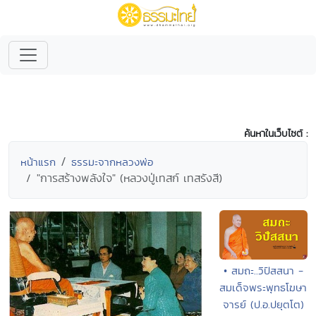
ค้นหาในเว็บไซต์ :
หน้าแรก
ธรรมะจากหลวงพ่อ
"การสร้างพลังใจ" (หลวงปู่เทสก์ เทสรังสี)
• สมถะ..วิปัสสนา -
สมเด็จพระพุทธโฆษา
จารย์ (ป.อ.ปยุตโต)