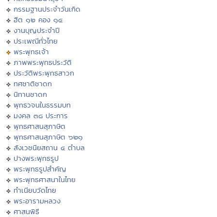
กรรมฐานประจำวันเกิด
ฮีต ๑๒ คอง ๑๔
งานบุญประจำปี
ประเพณีทั่วไทย
พระพุทธเจ้า
ภาพพระพุทธประวัติ
ประวัติพระพุทธสาวก
ทศชาติชาดก
นิทานชาดก
พุทธวจนในธรรมบท
มงคล ๓๘ ประการ
พุทธศาสนสุภาษิต
พุทธศาสนสุภาษิต ๖๒๑
สังเวชนียสถาน ๔ ตำบล
ปางพระพุทธรูป
พระพุทธรูปสำคัญ
พระพุทธศาสนาในไทย
ทำเนียบวัดไทย
พระอารามหลวง
ศาสนพิธี