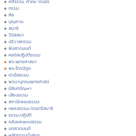
คติธรรม คำคม โดนใจ
กรรม
ศีล
บุญทาน
สมาธิ
วิปัสสนา
ปริวาสกรรม
ฟังสวดมนต์
คอร์สปฏิบัติธรรม
พระพุทธศาสนา
พระไตรปิฏก
หัวข้อธรรม
พจนานุกรมพุทธศาสน์
มิลินทปัญหา
เสียงธรรม
สถานีเพลงธรรมะ
เพลงธรรมะ/ดนตรีสมาธิ
ธรรมะปฏิบัติ
คลังแสงแห่งธรรม
บทสวดมนต์
หลักธรรมนำสุขฯ