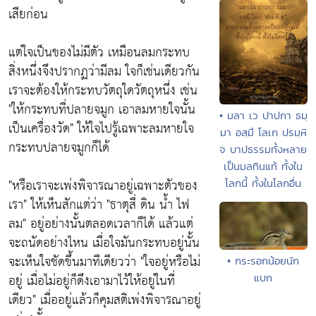
เสียก่อน
แต่ใจเป็นของไม่มีตัว เหมือนลมกระทบ
สิ่งหนึ่งจึงปรากฏว่ามีลม ใจก็เช่นเดียวกัน
เราจะต้องให้กระทบวัตถุใดวัตถุหนึ่ง เช่น
"ให้กระทบที่ปลายจมูก เอาลมหายใจนั้น
• มลา เว ปาปกา ธมฺ
เป็นเครื่องวัด"
ให้ใจไปรู้เฉพาะลมหายใจ
มา อสฺมึ โลเก ปรมฺหิ
กระทบปลายจมูกก็ได้
จ บาปธรรมทั้งหลาย
เป็นมลทินแท้ ทั้งใน
"หรือเราจะเพ่งพิจารณาอยู่เฉพาะตัวของ
โลกนี้ ทั้งในโลกอื่น
เรา"
ให้เห็นสักแต่ว่า
"ธาตุสี่ ดิน น้ำ ไฟ
ลม"
อยู่อย่างนั้นตลอดเวลาก็ได้ แล้วแต่
จะถนัดอย่างไหน เมื่อใจมันกระทบอยู่นั้น
จะเห็นใจชัดขึ้นมาทีเดียวว่า
"ใจอยู่หรือไม่
• กระรอกน้อยนัก
อยู่ เมื่อไม่อยู่ก็ดึงเอามาไว้ให้อยู่ในที่
แบก
เดียว"
เมื่ออยู่แล้วก็คุมสติเพ่งพิจารณาอยู่