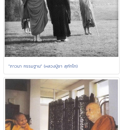
"ภาวนา กรรมฐาน" (หลวงปู่ชา สุภัทโท)