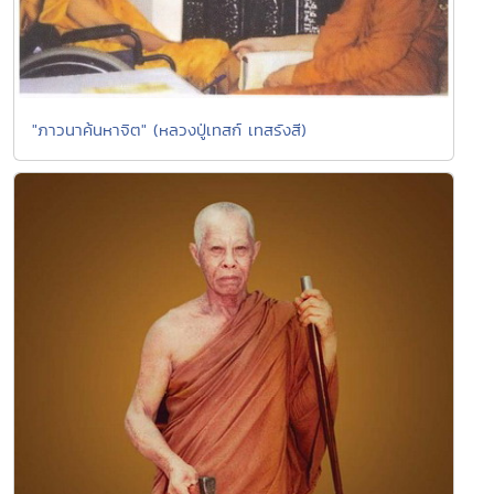
"ภาวนาค้นหาจิต" (หลวงปู่เทสก์ เทสรังสี)