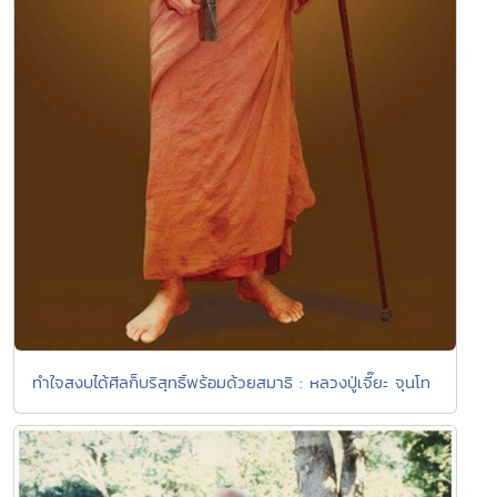
ทำใจสงบได้ศีลก็บริสุทธิ์พร้อมด้วยสมาธิ : หลวงปู่เจี๊ยะ จุนโท