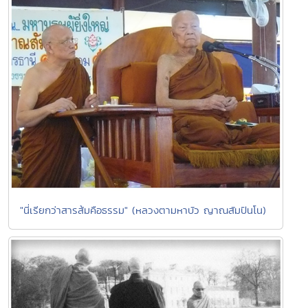
"นี่เรียกว่าสารส้มคือธรรม" (หลวงตามหาบัว ญาณสัมปันโน)