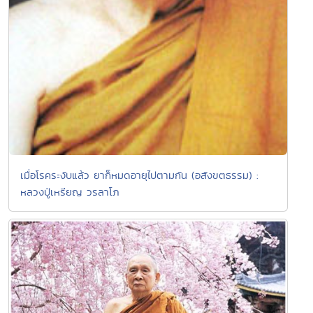
เมื่อโรคระงับแล้ว ยาก็หมดอายุไปตามกัน (อสังขตธรรม) :
หลวงปู่เหรียญ วรลาโภ