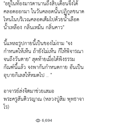
"อยู่ในท้องมารดานานถึงสิบเดือนจึงได้
คลอดออกมา ในวันคลอดนั้นปฏิกูลขนาด
ไหนในบริเวณคลอดเต็มไปด้วยนั้าเลือด
นั้าเหลือง กลิ่นเหม็น กลิ่นคาว"
นี้แหละรูปกายนี้เป็นของไม่งาม
"จง
กำหนดให้เห็น ถ้ายังไม่เห็น ก็ให้พิจารณา
จนถึงวันตาย"
สุดท้ายเมื่อได้พิงธรรม
กัณฑ์นี้แล้ว จงพากันกำหนดกาย อันเป็น
อุบายกิเลสให้หมดไป .. "
อาจารย์ส่งจิตมาช่วยเสมอ
พระครูสันติวรญาณ (หลวงปู่สิม พุทธาจา
โร)
6,694