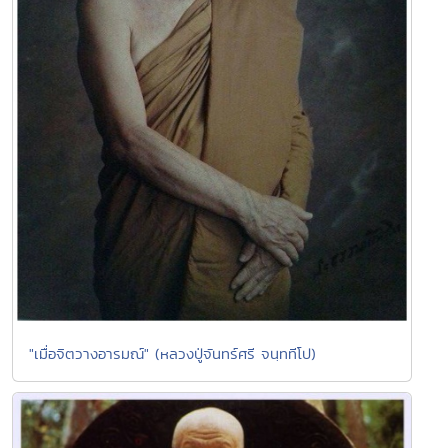
"เมื่อจิตวางอารมณ์" (หลวงปู่จันทร์ศรี จนฺททีโป)