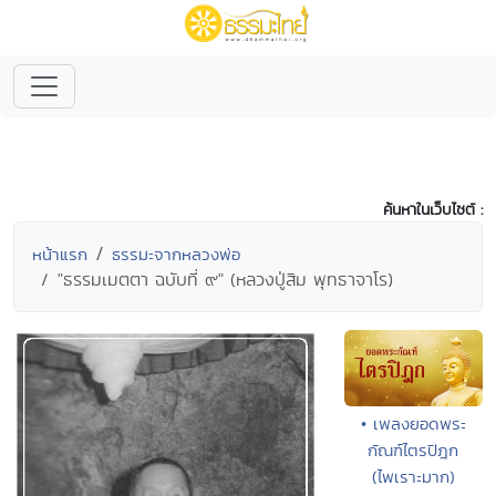
ค้นหาในเว็บไซต์ :
หน้าแรก
ธรรมะจากหลวงพ่อ
"ธรรมเมตตา ฉบับที่ ๙" (หลวงปู่สิม พุทธาจาโร)
• เพลงยอดพระ
กัณฑ์ไตรปิฎก
(ไพเราะมาก)