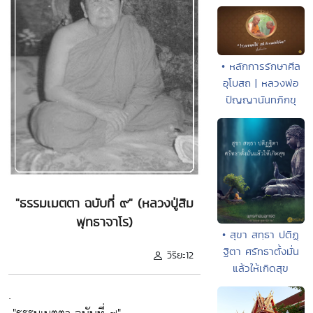
• หลักการรักษาศีล
อุโบสถ | หลวงพ่อ
ปัญญานันทภิกขุ
"ธรรมเมตตา ฉบับที่ ๙" (หลวงปู่สิม
พุทธาจาโร)
• สุขา สทฺธา ปติฏฺ
ฐิตา ศรัทธาตั้งมั่น
วิริยะ12
แล้วให้เกิดสุข
.