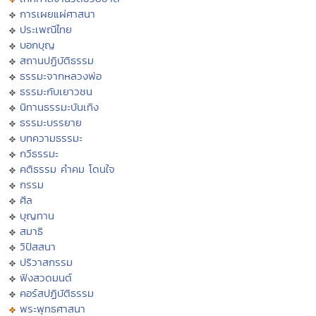
การเผยแผ่ศาสนา
ประเพณีไทย
บอกบุญ
สถานปฏิบัติธรรม
ธรรมะจากหลวงพ่อ
ธรรมะกับเยาวชน
นิทานธรรมะบันเทิง
ธรรมะบรรยาย
บทความธรรมะ
กวีธรรมะ
คติธรรม คำคม โดนใจ
กรรม
ศีล
บุญทาน
สมาธิ
วิปัสสนา
ปริวาสกรรม
ฟังสวดมนต์
คอร์สปฏิบัติธรรม
พระพุทธศาสนา