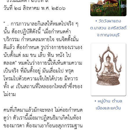
"ธรรมเมตตา ฉบับที่ ๙"
วันที่ ๒๘ สิงหาคม พ.ศ. ๒๕๐๖
• วัดวังผาแดง
" .. การภาวนาละกิเลสให้หมดไปจริง ๆ
ต.นาสวน อ.ศรีสวัสดิ์
นั้น ต้องปฏิบัติดังนี้
"เมื่อกำหนดคำ
จ.กาญจนบุรี
บริกรรม กำหนดลมหายใจ จนจิตตั้งมั่น
ดีแล้ว ต้องกำหนด รูปร่างกายของเราเอง
นับตั้งแต่ ผม ขน เล็บ ฟัน หนัง ไป
ตลอด"
หมดในร่างกายนี้ให้เห็นตามความ
เป็นจริง ที่มันตั้งอยู่ มันเสื่อมไป ทรุด
โทรมไปด้วยความเจ็บไขได้ปวย มีทวาร
ทั้ง ๙ เป็นสถานที่ไหลออกไหลเข้าซึ่งของ
ไม่งาม
• หมู่บ้าน ตำบล
เมืองและแคว้น
คนที่เกิดมาแล้วมักจะหลง ไม่ค่อยกำหนด
ดูว่า ตัวเรานี้เมื่อมาปฏิสนธิมาเกิดในท้อง
ของมารดา ต้องมาเอาก้อนอสุภกรรมฐาน