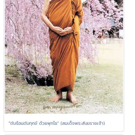
"ดับร้อนดับทุกข์ ด้วยพุทโธ" (สมเด็จพระสังฆราชเจ้า)