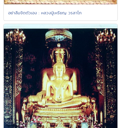
อย่าลืมจิตตัวเอง : หลวงปู่เหรียญ วรลาโภ