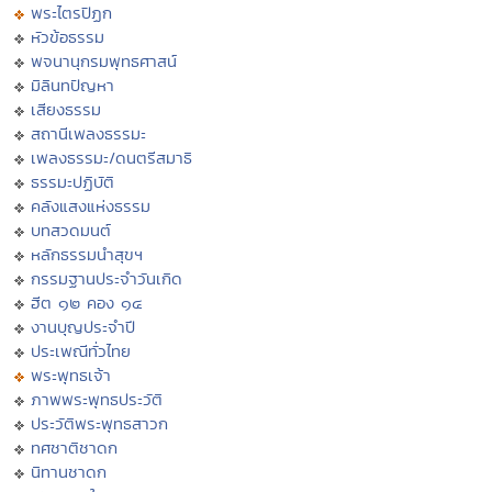
พระไตรปิฏก
หัวข้อธรรม
พจนานุกรมพุทธศาสน์
มิลินทปัญหา
เสียงธรรม
สถานีเพลงธรรมะ
เพลงธรรมะ/ดนตรีสมาธิ
ธรรมะปฏิบัติ
คลังแสงแห่งธรรม
บทสวดมนต์
หลักธรรมนำสุขฯ
กรรมฐานประจำวันเกิด
ฮีต ๑๒ คอง ๑๔
งานบุญประจำปี
ประเพณีทั่วไทย
พระพุทธเจ้า
ภาพพระพุทธประวัติ
ประวัติพระพุทธสาวก
ทศชาติชาดก
นิทานชาดก