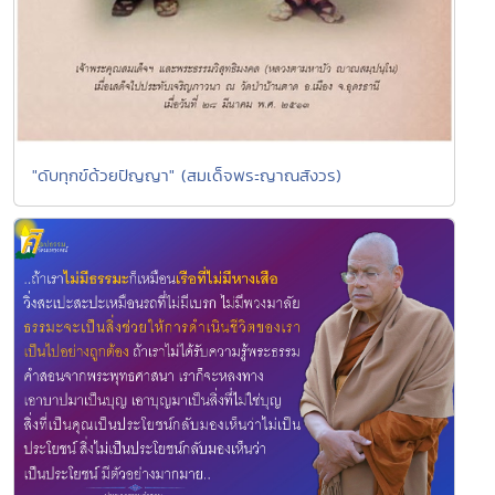
"ดับทุกข์ด้วยปัญญา" (สมเด็จพระญาณสังวร)