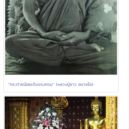
"กระต่ายน้อยเดินจรงกรม" (หลวงปู่ชาว อนาลโย)