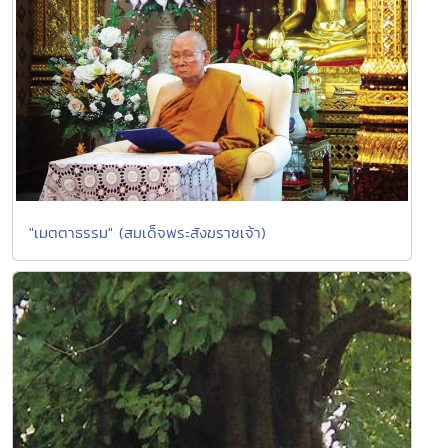
"เมตตาธรรม" (สมเด็จพระสังฆราชเจ้า)