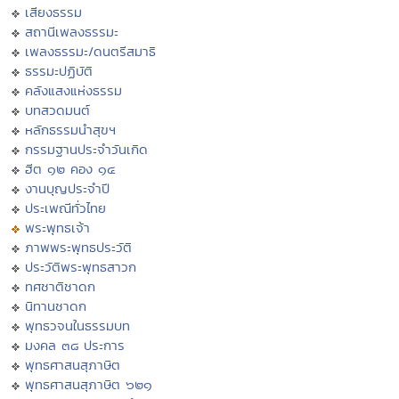
เสียงธรรม
สถานีเพลงธรรมะ
เพลงธรรมะ/ดนตรีสมาธิ
ธรรมะปฏิบัติ
คลังแสงแห่งธรรม
บทสวดมนต์
หลักธรรมนำสุขฯ
กรรมฐานประจำวันเกิด
ฮีต ๑๒ คอง ๑๔
งานบุญประจำปี
ประเพณีทั่วไทย
พระพุทธเจ้า
ภาพพระพุทธประวัติ
ประวัติพระพุทธสาวก
ทศชาติชาดก
นิทานชาดก
พุทธวจนในธรรมบท
มงคล ๓๘ ประการ
พุทธศาสนสุภาษิต
พุทธศาสนสุภาษิต ๖๒๑