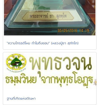
"ความโกรธดีไหม ทำไมถึงชอบ" (หลวงปู่ชา สุภัทโท)
ฐานที่เกิดแห่งตัณหา