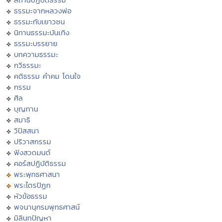
ธรรมะจากหลวงพ่อ
ธรรมะกับเยาวชน
นิทานธรรมะบันเทิง
ธรรมะบรรยาย
บทความธรรมะ
กวีธรรมะ
คติธรรม คำคม โดนใจ
กรรม
ศีล
บุญทาน
สมาธิ
วิปัสสนา
ปริวาสกรรม
ฟังสวดมนต์
คอร์สปฏิบัติธรรม
พระพุทธศาสนา
พระไตรปิฏก
หัวข้อธรรม
พจนานุกรมพุทธศาสน์
มิลินทปัญหา