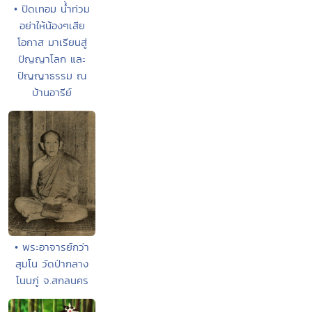
• ปิดเทอม น้ำท่วม
อย่าให้น้องๆเสีย
โอกาส มาเรียนสู่
ปัญญาโลก และ
ปัญญาธรรม ณ
บ้านอารีย์
• พระอาจารย์กว่า
สุมโน วัดป่ากลาง
โนนภู่ จ.สกลนคร