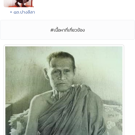
• ๔๓.ปางลีลา
#เนื้อหาที่เกี่ยวข้อง