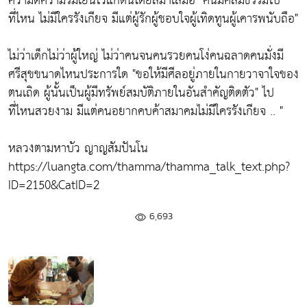
ความดีความร่มเย็นไว้แก่ตนโดยสม่ำเสมอ
"คนมีศีลมีธรรมไป
ที่ไหน ไม่มีใครรังเกียจ มีแต่ผู้รักผู้ชอบใจผู้เทิดทูนผู้เคารพนับถือ"
ไม่ว่าเด็กไม่ว่าผู้ใหญ่ ไม่ว่าคนจนคนรวยคนโง่คนฉลาดคนมั่งมี
ศรีสุขขนาดไหนประการใด
"ขอให้มีศีลอยู่ภายในกายวาจาใจของ
ตนเถิด ผู้นั้นเป็นผู้มีทรัพย์สมบัติภายในอันสำคัญติดตัว"
ไป
ที่ไหนสวยงาม มีแต่คนอยากคบค้าสมาคมไม่มีใครรังเกียจ .. "
หลวงตามหาบัว ญาญสัมปันโน
https://luangta.com/thamma/thamma_talk_text.php?
ID=2150&CatID=2
6,693