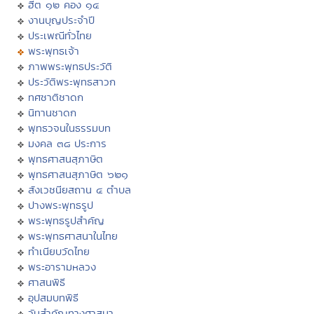
ฮีต ๑๒ คอง ๑๔
งานบุญประจำปี
ประเพณีทั่วไทย
พระพุทธเจ้า
ภาพพระพุทธประวัติ
ประวัติพระพุทธสาวก
ทศชาติชาดก
นิทานชาดก
พุทธวจนในธรรมบท
มงคล ๓๘ ประการ
พุทธศาสนสุภาษิต
พุทธศาสนสุภาษิต ๖๒๑
สังเวชนียสถาน ๔ ตำบล
ปางพระพุทธรูป
พระพุทธรูปสำคัญ
พระพุทธศาสนาในไทย
ทำเนียบวัดไทย
พระอารามหลวง
ศาสนพิธี
อุปสมบทพิธี
วันสำคัญทางศาสนา