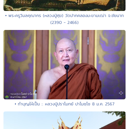
• พระครูวิมลคุณากร (หลวงปู่ศุข) วัดปากคลองมะขามเฒ่า จ.ชัยนาท
(2390 - 2466)
• ทำบุญให้เป็น :: หลวงปู่ปราโมทย์ ปาโมชฺโช 8 ม.ค. 2567