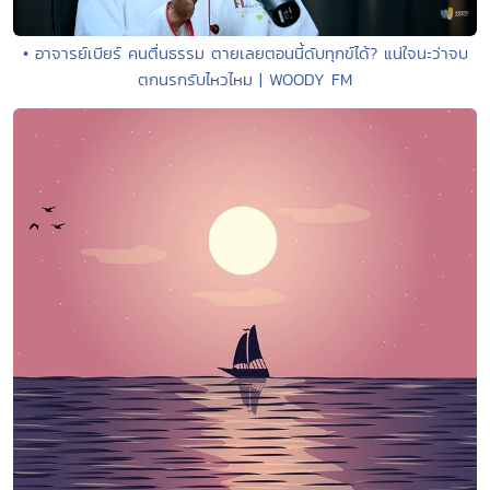
• อาจารย์เบียร์ คนตื่นธรรม ตายเลยตอนนี้ดับทุกข์ได้? แน่ใจนะว่าจบ
ตกนรกรับไหวไหม | WOODY FM