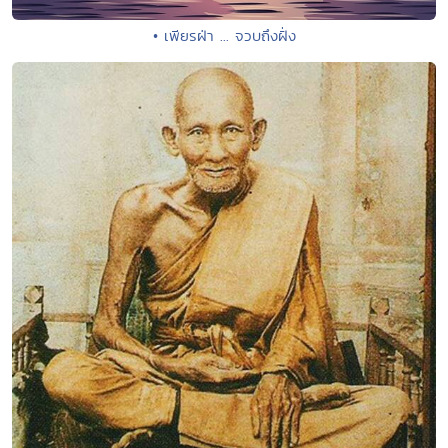
• เพียรฝ่า ... จวบถึงฝั่ง