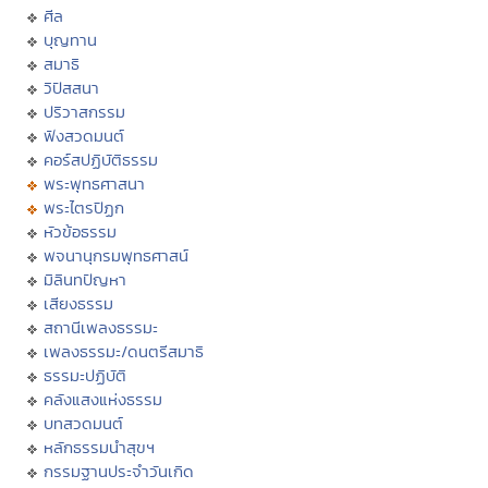
ศีล
บุญทาน
สมาธิ
วิปัสสนา
ปริวาสกรรม
ฟังสวดมนต์
คอร์สปฏิบัติธรรม
พระพุทธศาสนา
พระไตรปิฏก
หัวข้อธรรม
พจนานุกรมพุทธศาสน์
มิลินทปัญหา
เสียงธรรม
สถานีเพลงธรรมะ
เพลงธรรมะ/ดนตรีสมาธิ
ธรรมะปฏิบัติ
คลังแสงแห่งธรรม
บทสวดมนต์
หลักธรรมนำสุขฯ
กรรมฐานประจำวันเกิด