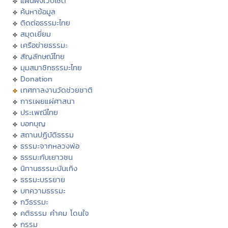
แผนผังเว็บไซต์
ค้นหาข้อมูล
ติดต่อธรรมะไทย
สมุดเยี่ยม
เครือข่ายธรรมะ
สัญลักษณ์ไทย
มุมสมาชิกธรรมะไทย
Donation
เทศกาลงานวัดช่วยชาติ
การเผยแผ่ศาสนา
ประเพณีไทย
บอกบุญ
สถานปฏิบัติธรรม
ธรรมะจากหลวงพ่อ
ธรรมะกับเยาวชน
นิทานธรรมะบันเทิง
ธรรมะบรรยาย
บทความธรรมะ
กวีธรรมะ
คติธรรม คำคม โดนใจ
กรรม