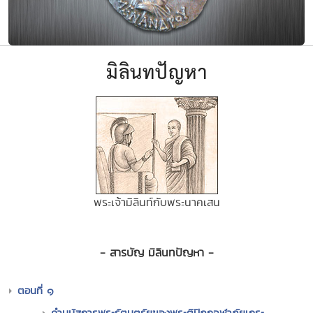
มิลินทปัญหา
พระเจ้ามิลินท์กับพระนาคเสน
- สารบัญ มิลินทปัญหา -
ตอนที่ ๑
คำนมัสการพระรัตนตรัยของพระติปิฎกจุฬาภัยเถระ