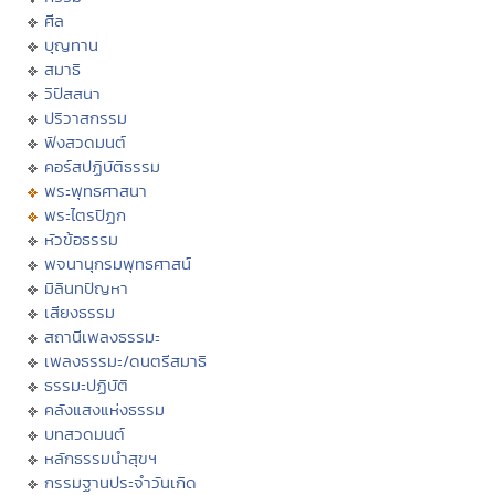
ศีล
บุญทาน
สมาธิ
วิปัสสนา
ปริวาสกรรม
ฟังสวดมนต์
คอร์สปฏิบัติธรรม
พระพุทธศาสนา
พระไตรปิฏก
หัวข้อธรรม
พจนานุกรมพุทธศาสน์
มิลินทปัญหา
เสียงธรรม
สถานีเพลงธรรมะ
เพลงธรรมะ/ดนตรีสมาธิ
ธรรมะปฏิบัติ
คลังแสงแห่งธรรม
บทสวดมนต์
หลักธรรมนำสุขฯ
กรรมฐานประจำวันเกิด