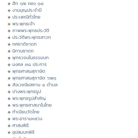
ฮีต ๑๒ คอง ๑๔
งานบุญประจำปี
ประเพณีทั่วไทย
พระพุทธเจ้า
ภาพพระพุทธประวัติ
ประวัติพระพุทธสาวก
ทศชาติชาดก
นิทานชาดก
พุทธวจนในธรรมบท
มงคล ๓๘ ประการ
พุทธศาสนสุภาษิต
พุทธศาสนสุภาษิต ๖๒๑
สังเวชนียสถาน ๔ ตำบล
ปางพระพุทธรูป
พระพุทธรูปสำคัญ
พระพุทธศาสนาในไทย
ทำเนียบวัดไทย
พระอารามหลวง
ศาสนพิธี
อุปสมบทพิธี