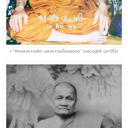
• "จิตหลงความคิด หลงความเห็นของตน" (หลวงปู่ศรี มหาวีโร)