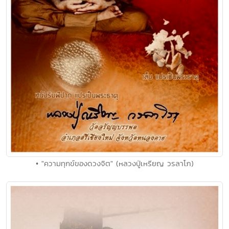
• "ความทุกข์ของดวงจิต" (หลวงปู่เหรียญ วรลาโภ)