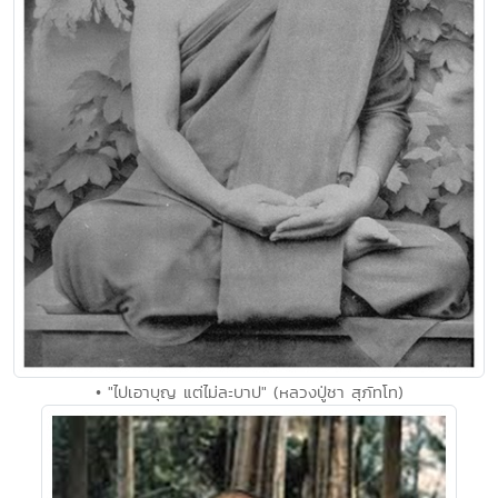
• "ไปเอาบุญ แต่ไม่ละบาป" (หลวงปู่ชา สุภัทโท)