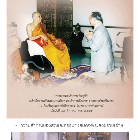
• "ความสำคัญของสติและกรรม" (สมด็จพระสังฆราชเจ้าฯ)