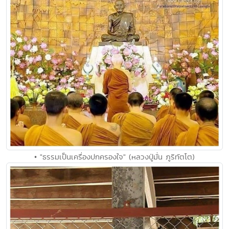
• "ธรรมเป็นเครื่องปกครองใจ" (หลวงปู่มั่น ภูริทัตโต)