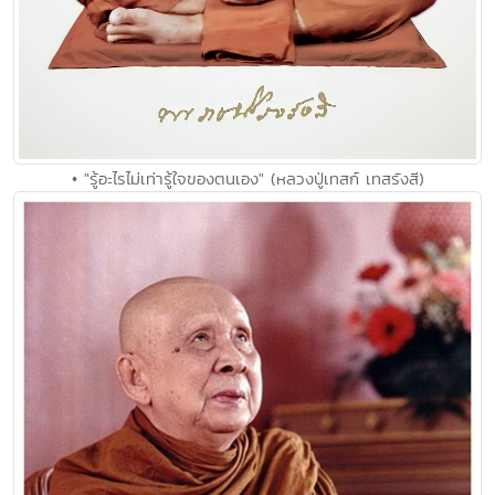
• "รู้อะไรไม่เท่ารู้ใจของตนเอง" (หลวงปู่เทสก์ เทสรังสี)