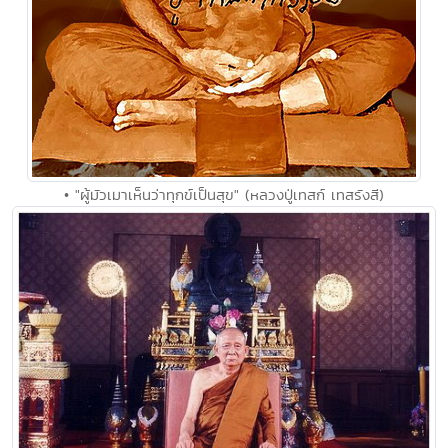
• "ผู้มัวเมาเห็นว่าทุกข์เป็นสุข" (หลวงปู่เทสก์ เทสรังสี)