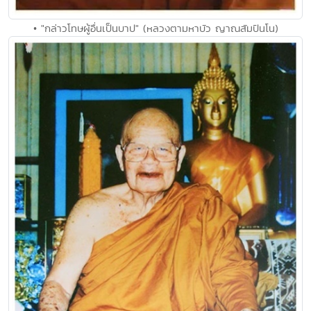
• "กล่าวโทษผู้อื่นเป็นบาป" (หลวงตามหาบัว ญาณสัมปันโน)