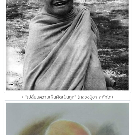
• "เปลี่ยนความเห็นผิดเป็นถูก" (หลวงปู่ชา สุภัทโท)