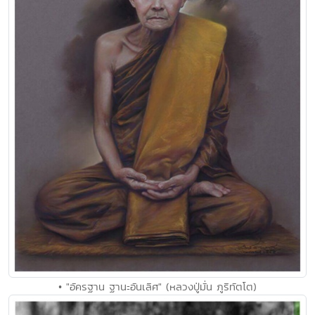
• "อัครฐาน ฐานะอันเลิศ" (หลวงปู่มั่น ภูริทัตโต)