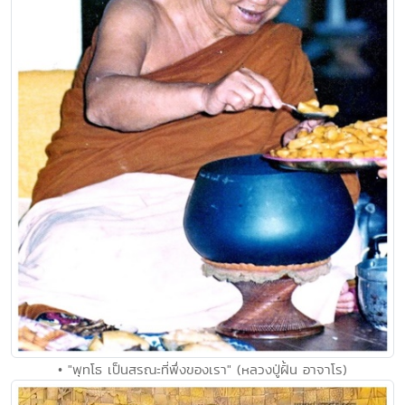
• "พุทโธ เป็นสรณะที่พึ่งของเรา" (หลวงปู่ฝั้น อาจาโร)