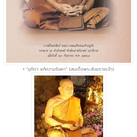
• "มุทิตา แก้ความริษยา" (สมเด็จพระสังฆราชเจ้า)