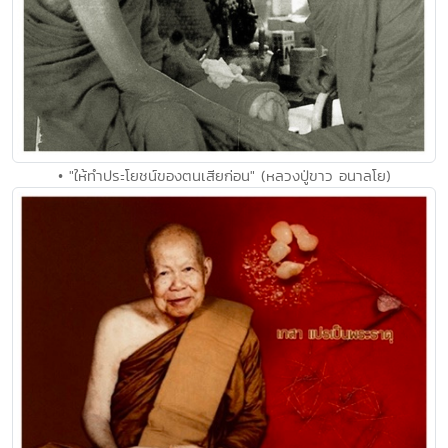
• "ให้ทำประโยชน์ของตนเสียก่อน" (หลวงปู่ขาว อนาลโย)