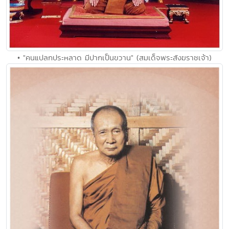
• "คนแปลกประหลาด มีปากเป็นขวาน" (สมเด็จพระสังฆราชเจ้า)