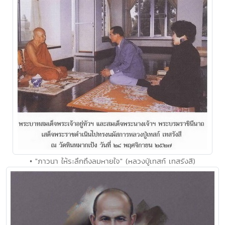
• "ภาวนา ให้ระลึกถึงลมหายใจ" (หลวงปู่เทสก์ เทสรังสี)