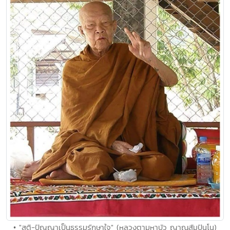
• "สติ-ปัญญาเป็นธรรมรักษาใจ" (หลวงตามหาบัว ญาณสัมปันโน)