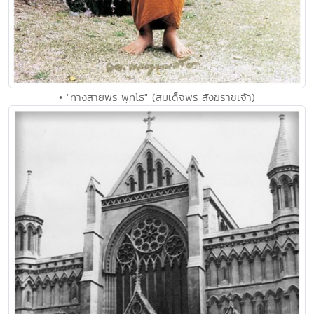
• "ทางสายพระพุทโธ" (สมเด็จพระสังฆราชเจ้า)