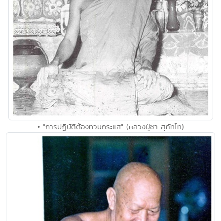
• "การปฏิบัติต้องทวนกระแส" (หลวงปู่ชา สุภัทโท)