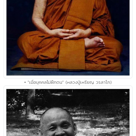
• "เมื่อบุคคลไม่ฝึกตน" (หลวงปู่เหรียญ วรลาโภ)