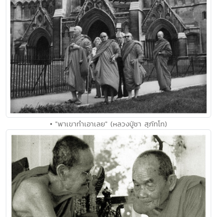
• "พาเขาทำเอาเลย" (หลวงปู่ชา สุภัทโท)