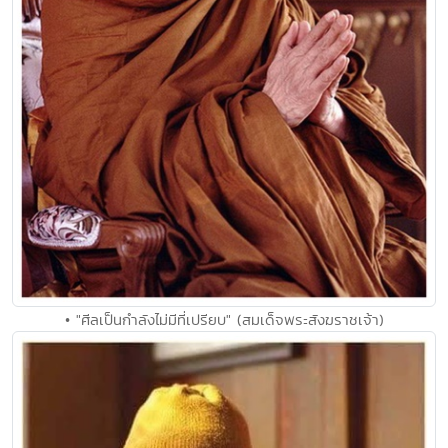
• "ศีลเป็นกำลังไม่มีที่เปรียบ" (สมเด็จพระสังฆราชเจ้า)