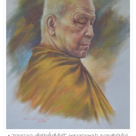
• "การภาวนา เพื่อปิดกั้นสิ่งไม่ดี" (หลวงตามหาบัว ญาณสัมปันโน)