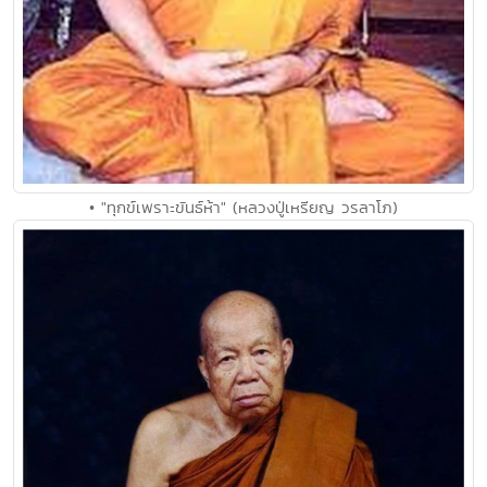
• "ทุกข์เพราะขันธ์ห้า" (หลวงปู่เหรียญ วรลาโภ)