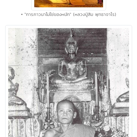
• "การภาวนาไม่ใช่ของหนัก" (หลวงปู่สิม พุทธาจาโร)