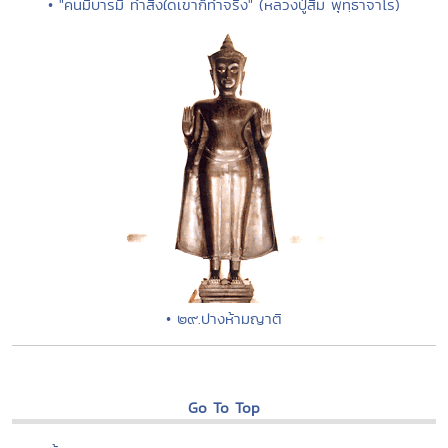
• "คนมีบารมี ทำสิ่งใดเขาก็ทำจริง" (หลวงปู่สิม พุทฺธาจาโร)
• ๒๙.ปางห้ามญาติ
Go To Top