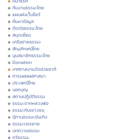
หน้าแรก
ทีมงานธรรมะไทย
แผนผังเว็บไซต์
ค้นหาข้อมูล
ติดต่อธรรมะไทย
สมุดเยี่ยม
เครือข่ายธรรมะ
สัญลักษณ์ไทย
มุมสมาชิกธรรมะไทย
Donation
เทศกาลงานวัดช่วยชาติ
การเผยแผ่ศาสนา
ประเพณีไทย
บอกบุญ
สถานปฏิบัติธรรม
ธรรมะจากหลวงพ่อ
ธรรมะกับเยาวชน
นิทานธรรมะบันเทิง
ธรรมะบรรยาย
บทความธรรมะ
กวีธรรมะ