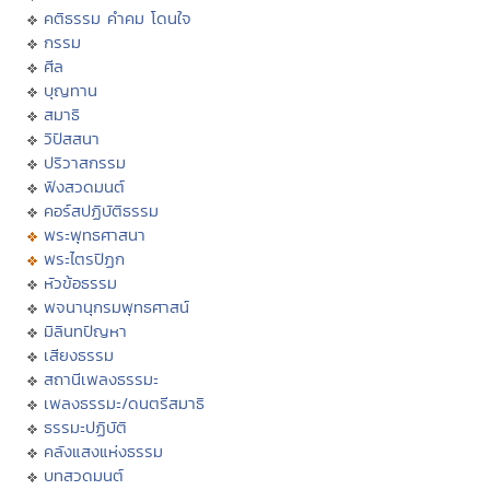
คติธรรม คำคม โดนใจ
กรรม
ศีล
บุญทาน
สมาธิ
วิปัสสนา
ปริวาสกรรม
ฟังสวดมนต์
คอร์สปฏิบัติธรรม
พระพุทธศาสนา
พระไตรปิฏก
หัวข้อธรรม
พจนานุกรมพุทธศาสน์
มิลินทปัญหา
เสียงธรรม
สถานีเพลงธรรมะ
เพลงธรรมะ/ดนตรีสมาธิ
ธรรมะปฏิบัติ
คลังแสงแห่งธรรม
บทสวดมนต์