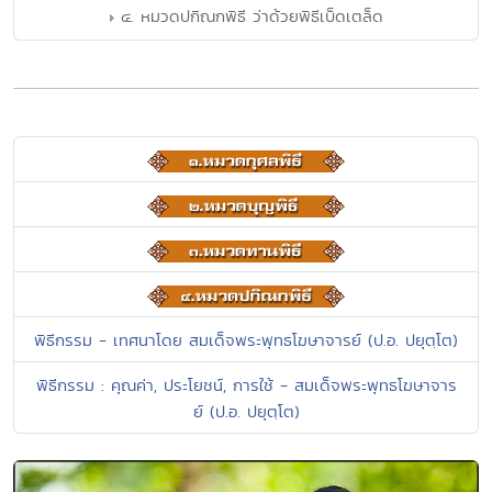
๔. หมวดปกิณกพิธี ว่าด้วยพิธีเบ็ดเตล็ด
พิธีกรรม - เทศนาโดย สมเด็จพระพุทธโฆษาจารย์ (ป.อ. ปยุตฺโต)
พิธีกรรม : คุณค่า, ประโยชน์, การใช้ - สมเด็จพระพุทธโฆษาจาร
ย์ (ป.อ. ปยุตฺโต)