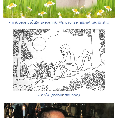
• ทานของคนเข็นใจ เสียงเทศน์ พระอาจารย์ สมภพ โชติปัญโญ
• ลิงโง่ (อารามทูสกชาดก)