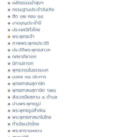
หลักธรรมนำสุขฯ
กรรมฐานประจำวันเกิด
ฮีต ๑๒ คอง ๑๔
งานบุญประจำปี
ประเพณีทั่วไทย
พระพุทธเจ้า
ภาพพระพุทธประวัติ
ประวัติพระพุทธสาวก
ทศชาติชาดก
นิทานชาดก
พุทธวจนในธรรมบท
มงคล ๓๘ ประการ
พุทธศาสนสุภาษิต
พุทธศาสนสุภาษิต ๖๒๑
สังเวชนียสถาน ๔ ตำบล
ปางพระพุทธรูป
พระพุทธรูปสำคัญ
พระพุทธศาสนาในไทย
ทำเนียบวัดไทย
พระอารามหลวง