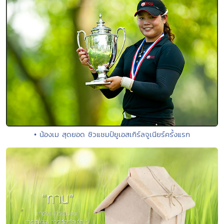
• น้องเม สุดยอด ซิวแชมป์ยูเอสเกิร์ลจูเนียร์ครั้งแรก