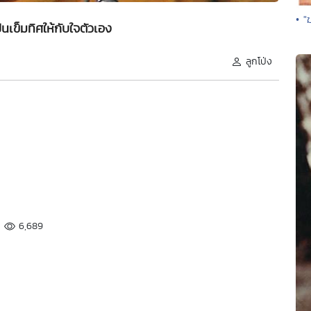
• "
นเข็มทิศให้กับใจตัวเอง
ลูกโป่ง
6,689