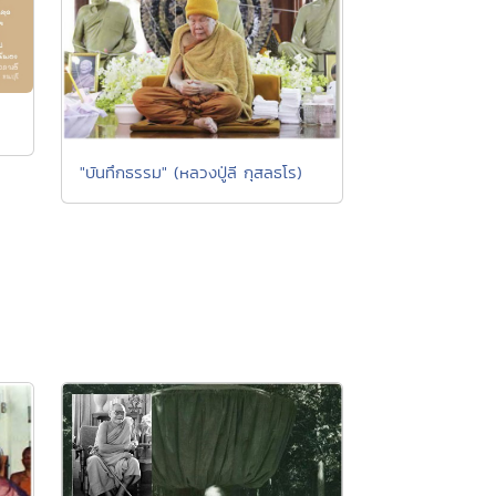
"บันทึกธรรม" (หลวงปู่ลี กุสลธโร)