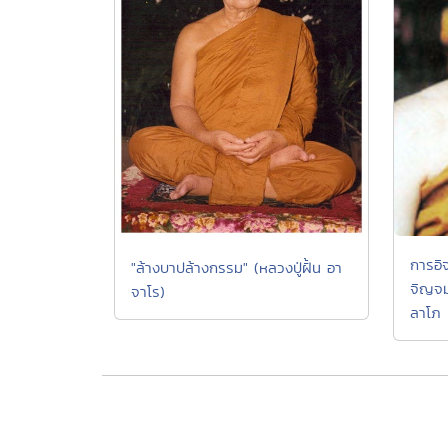
การอิจ
"ล้างบาปล้างกรรม" (หลวงปู่ฝั้น อา
จิญจม
จาโร)
ลาโภ