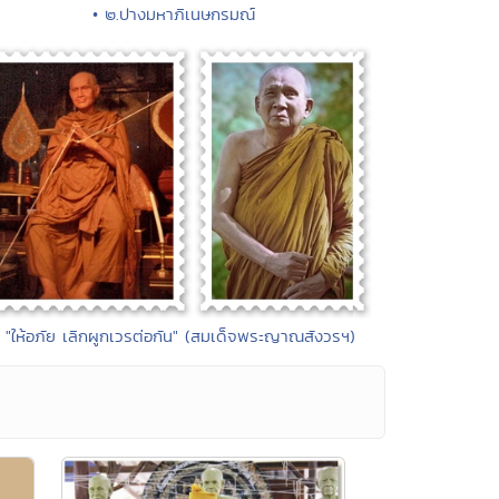
• ๒.ปางมหาภิเนษกรมณ์
• "ให้อภัย เลิกผูกเวรต่อกัน" (สมเด็จพระญาณสังวรฯ)