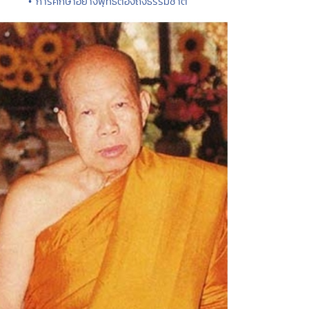
• การศึกษาอย่างพุทธต้องถึงธรรมชาติ