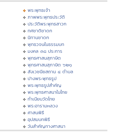
พระพุทธเจ้า
ภาพพระพุทธประวัติ
ประวัติพระพุทธสาวก
ทศชาติชาดก
นิทานชาดก
พุทธวจนในธรรมบท
มงคล ๓๘ ประการ
พุทธศาสนสุภาษิต
พุทธศาสนสุภาษิต ๖๒๑
สังเวชนียสถาน ๔ ตำบล
ปางพระพุทธรูป
พระพุทธรูปสำคัญ
พระพุทธศาสนาในไทย
ทำเนียบวัดไทย
พระอารามหลวง
ศาสนพิธี
อุปสมบทพิธี
วันสำคัญทางศาสนา