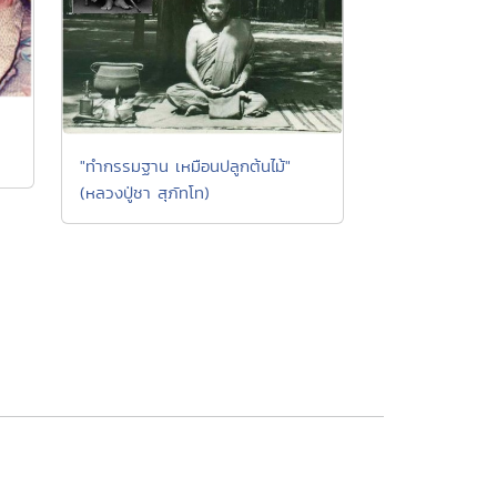
"ทำกรรมฐาน เหมือนปลูกต้นไม้"
(หลวงปู่ชา สุภัทโท)