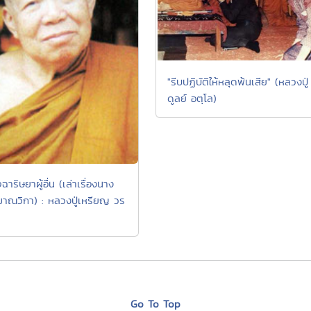
"รีบปฏิบัติให้หลุดพ้นเสีย" (หลวงปู่
ดูลย์ อตุโล)
ฉาริษยาผู้อื่น (เล่าเรื่องนาง
าณวิกา) : หลวงปู่เหรียญ วร
Go To Top