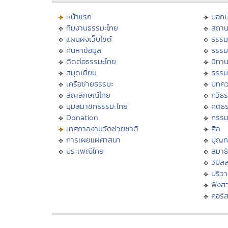
หน้าแรก
บอก
ทีมงานธรรมะไทย
สถาน
แผนผังเว็บไซต์
ธรรม
ค้นหาข้อมูล
ธรรม
ติดต่อธรรมะไทย
นิทาน
สมุดเยี่ยม
ธรรม
เครือข่ายธรรมะ
บทคว
สัญลักษณ์ไทย
กวีธ
มุมสมาชิกธรรมะไทย
คติธ
Donation
กรร
เทศกาลงานวัดช่วยชาติ
ศีล
การเผยแผ่ศาสนา
บุญท
ประเพณีไทย
สมาธิ
วิปัส
ปริว
ฟังส
คอร์ส