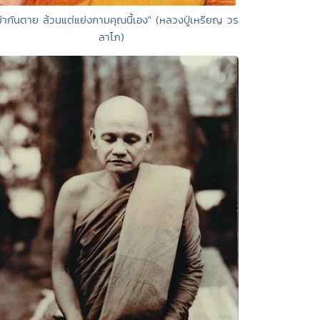
ฆ่ากันตาย ล้วนแต่แย่งกามคุณนี้เอง" (หลวงปู่เหรียญ วร
ลาโภ)