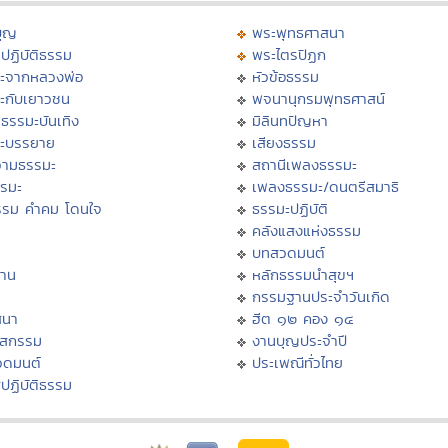
บุญ
พระพุทธศาสนา
ปฏิบัติธรรม
พระไตรปิฏก
ะจากหลวงพ่อ
หัวข้อธรรม
ะกับเยาวชน
พจนานุกรมพุทธศาสน์
ธรรมะบันเทิง
มิลินทปัญหา
ะบรรยาย
เสียงธรรม
ามธรรมะ
สถานีเพลงธรรมะ
รรมะ
เพลงธรรมะ/ดนตรีสมาธิ
รรม คำคม โดนใจ
ธรรมะปฏิบัติ
ม
คลังแสงแห่งธรรม
บทสวดมนต์
าน
หลักธรรมนำสุขฯ
กรรมฐานประจำวันเกิด
สนา
ฮีต ๑๒ คอง ๑๔
าสกรรม
งานบุญประจำปี
วดมนต์
ประเพณีทั่วไทย
ปฏิบัติธรรม