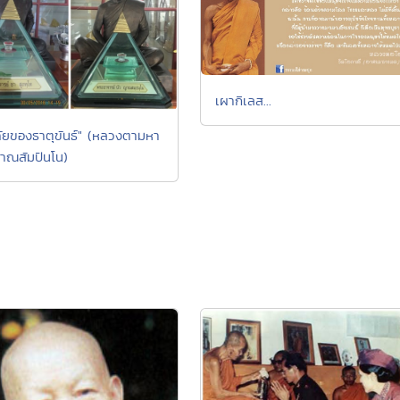
เผากิเลส...
ัยของธาตุขันธ์" (หลวงตามหา
าณสัมปันโน)