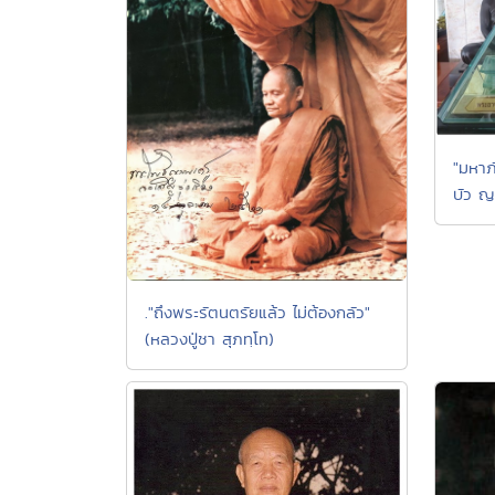
"มหาภ
บัว ญ
."ถึงพระรัตนตรัยแล้ว ไม่ต้องกลัว"
(หลวงปู่ชา สุภทฺโท)