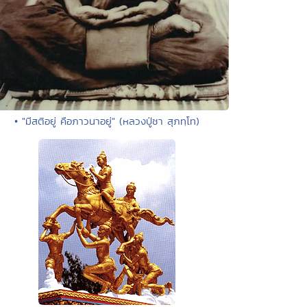
• "มีสติอยู่ คือภาวนาอยู่" (หลวงปู่ชา สุภทฺโท)