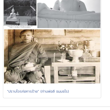
"ปราบโจรก่อการร้าย" (ท่านพ่อลี ธมฺมธโร)