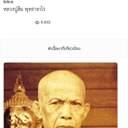
๒๒๑
หลวงปู่สิม พุทธาจาโร
6,692
#เนื้อหาที่เกี่ยวข้อง