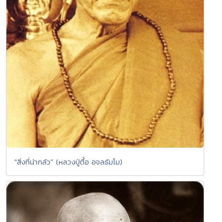
"สิ่งที่น่ากลัว" (หลวงปู่ตื้อ อจลธัมโม)