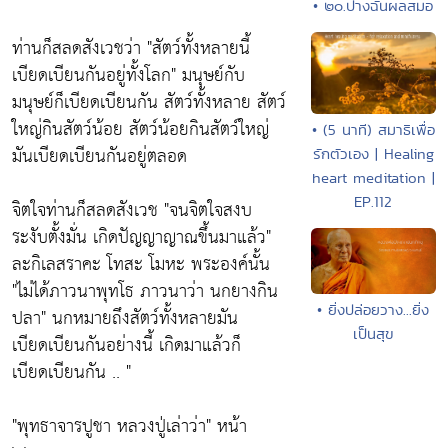
• ๒๐.ปางฉันผลสมอ
ท่านก็สลดสังเวชว่า
"สัตว์ทั้งหลายนี้
เบียดเบียนกันอยู่ทั้งโลก"
มนุษย์กับ
มนุษย์ก็เบียดเบียนกัน สัตว์ทั้งหลาย สัตว์
ใหญ่กินสัตว์น้อย สัตว์น้อยกินสัตว์ใหญ่
• (5 นาที) สมาธิเพื่อ
มันเบียดเบียนกันอยู่ตลอด
รักตัวเอง | Healing
heart meditation |
EP.112
จิตใจท่านก็สลดสังเวช
"จนจิตใจสงบ
ระงับตั้งมั่น เกิดปัญญาญาณขึ้นมาแล้ว"
ละกิเลสราคะ โทสะ โมหะ พระองค์นั้น
"ไม่ได้ภาวนาพุทโธ ภาวนาว่า นกยางกิน
• ยิ่งปล่อยวาง...ยิ่ง
ปลา"
นกหมายถึงสัตว์ทั้งหลายมัน
เป็นสุข
เบียดเบียนกันอย่างนี้ เกิดมาแล้วก็
เบียดเบียนกัน .. "
"พุทธาจารปูชา หลวงปู่เล่าว่า" หน้า