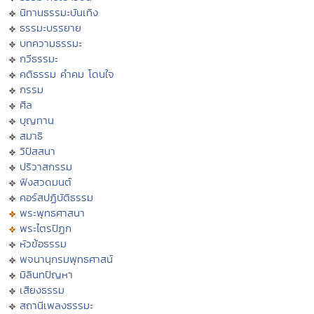
นิทานธรรมะบันเทิง
ธรรมะบรรยาย
บทความธรรมะ
กวีธรรมะ
คติธรรม คำคม โดนใจ
กรรม
ศีล
บุญทาน
สมาธิ
วิปัสสนา
ปริวาสกรรม
ฟังสวดมนต์
คอร์สปฏิบัติธรรม
พระพุทธศาสนา
พระไตรปิฏก
หัวข้อธรรม
พจนานุกรมพุทธศาสน์
มิลินทปัญหา
เสียงธรรม
สถานีเพลงธรรมะ