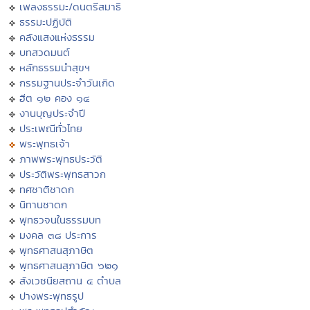
เพลงธรรมะ/ดนตรีสมาธิ
ธรรมะปฏิบัติ
คลังแสงแห่งธรรม
บทสวดมนต์
หลักธรรมนำสุขฯ
กรรมฐานประจำวันเกิด
ฮีต ๑๒ คอง ๑๔
งานบุญประจำปี
ประเพณีทั่วไทย
พระพุทธเจ้า
ภาพพระพุทธประวัติ
ประวัติพระพุทธสาวก
ทศชาติชาดก
นิทานชาดก
พุทธวจนในธรรมบท
มงคล ๓๘ ประการ
พุทธศาสนสุภาษิต
พุทธศาสนสุภาษิต ๖๒๑
สังเวชนียสถาน ๔ ตำบล
ปางพระพุทธรูป