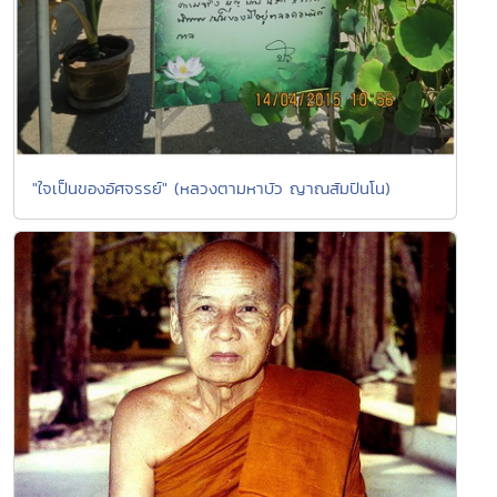
"ใจเป็นของอัศจรรย์" (หลวงตามหาบัว ญาณสัมปันโน)