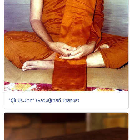
"ผู้ไม่ประมาท" (หลวงปู่เทสก์ เทสรังสี)