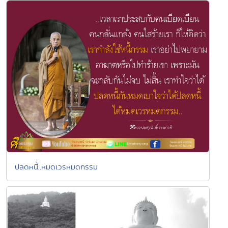
ปลดหนี้..หมดเวรหมดกรรม