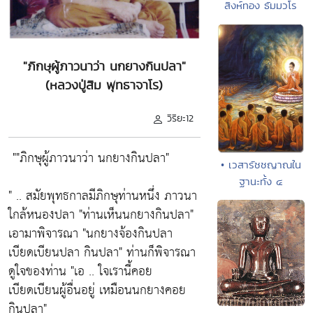
สิงห์ทอง ธัมมวโร
"ภิกษุผู้ภาวนาว่า นกยางกินปลา"
(หลวงปู่สิม พุทธาจาโร)
วิริยะ12
""ภิกษุผู้ภาวนาว่า นกยางกินปลา"
• เวสารัชชญาณใน
ฐานะทั้ง ๔
" .. สมัยพุทธกาลมีภิกษุท่านหนึ่ง ภาวนา
ใกล้หนองปลา
"ท่านเห็นนกยางกินปลา"
เอามาพิจารณา
"นกยางจ้องกินปลา
เบียดเบียนปลา กินปลา"
ท่านก็พิจารณา
ดูใจของท่าน
"เอ .. ใจเรานี้คอย
เบียดเบียนผู้อื่นอยู่ เหมือนนกยางคอย
กินปลา"