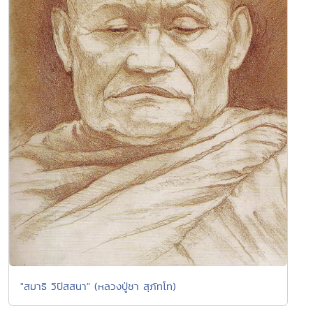
"สมาธิ วิปัสสนา" (หลวงปู่ชา สุภัทโท)