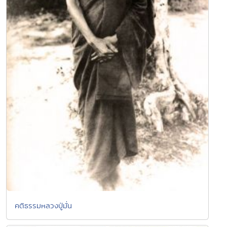
คติธรรมหลวงปู่มั่น