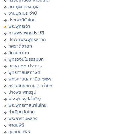
ฮีต ๑๒ คอง ๑๔
งานบุญประจำปี
ประเพณีทั่วไทย
พระพุทธเจ้า
ภาพพระพุทธประวัติ
ประวัติพระพุทธสาวก
ทศชาติชาดก
นิทานชาดก
พุทธวจนในธรรมบท
มงคล ๓๘ ประการ
พุทธศาสนสุภาษิต
พุทธศาสนสุภาษิต ๖๒๑
สังเวชนียสถาน ๔ ตำบล
ปางพระพุทธรูป
พระพุทธรูปสำคัญ
พระพุทธศาสนาในไทย
ทำเนียบวัดไทย
พระอารามหลวง
ศาสนพิธี
อุปสมบทพิธี