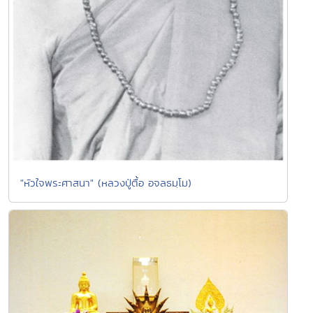
"หัวใจพระศาสนา" (หลวงปู่ตื้อ อจลธมฺโม)