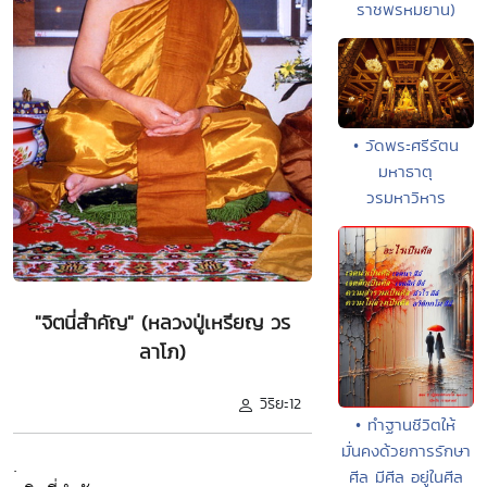
ราชพรหมยาน)
• วัดพระศรีรัตน
มหาธาตุ
วรมหาวิหาร
"จิตนี่สำคัญ" (หลวงปู่เหรียญ วร
ลาโภ)
วิริยะ12
• ทำฐานชีวิตให้
มั่นคงด้วยการรักษา
.
ศีล มีศีล อยู่ในศีล