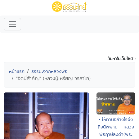
ค้นหาในเว็บไซต์ :
หน้าแรก
ธรรมะจากหลวงพ่อ
"จิตนี่สำคัญ" (หลวงปู่เหรียญ วรลาโภ)
• ให้ทานอย่างไรจึง
ถึงนิพพาน - หลวง
พ่อฤาษีลิงดำ(พระ