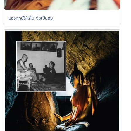
มองทุกข์ให้เห็น จึงเป็นสุข