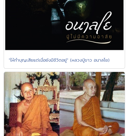
"ให้ทำบุญเสียแต่เมื่อยังมีชีวิตอยู่" (หลวงปู่ขาว อนาลโย)