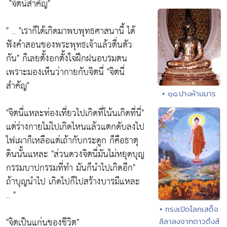
"จิตนี่สำคัญ"
" ..
"เราก็ได้เกิดมาพบพุทธศาสนานี้ ได้
ฟังคำสอนของพระพุทธเจ้าแล้วตื่นตัว
กัน"
ก็เลยตั้งอกตั้งใจฝึกฝนอบรมตน
เพราะมองเห็นว่ากายกับจิตนี่
"จิตนี่
สำคัญ"
• ๑๘.ปางห้ามมาร
"จิตนี่แหละท่องเที่ยวไปเกิดที่โน้นเกิดที่นี่"
แต่ร่างกายไม่ไปเกิดไหนแล้วแตกดับลงไป
ไฟเผาก็เหลือแต่เถ้ากับกระดูก ก็คือธาตุ
ดินนั้นแหละ
"ส่วนดวงจิตนี่มันไม่หยุดบุญ
กรรมบาปกรรมที่ทำ มันก็นำไปเกิดอีก"
ถ้าบุญนำไป เกิดไปก็ไปสร้างบารมีแหละ
.. "
• ทรงเปิดโลกเสด็จ
"จิตเป็นแก่นของชีวิต"
ลีลาลงจากดาวดึงส์