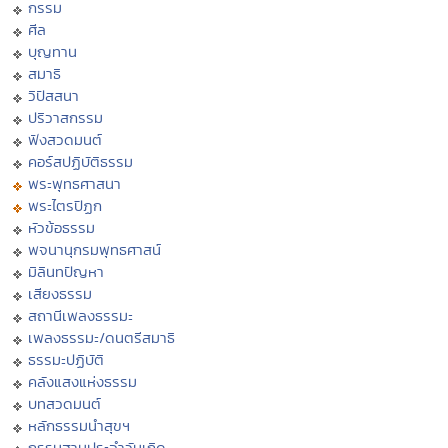
กรรม
ศีล
บุญทาน
สมาธิ
วิปัสสนา
ปริวาสกรรม
ฟังสวดมนต์
คอร์สปฏิบัติธรรม
พระพุทธศาสนา
พระไตรปิฏก
หัวข้อธรรม
พจนานุกรมพุทธศาสน์
มิลินทปัญหา
เสียงธรรม
สถานีเพลงธรรมะ
เพลงธรรมะ/ดนตรีสมาธิ
ธรรมะปฏิบัติ
คลังแสงแห่งธรรม
บทสวดมนต์
หลักธรรมนำสุขฯ
กรรมฐานประจำวันเกิด