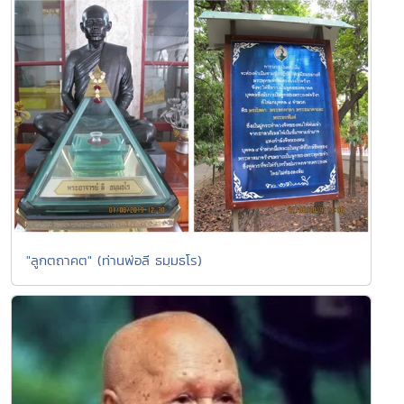
"ลูกตถาคต" (ท่านพ่อลี ธมฺมธโร)